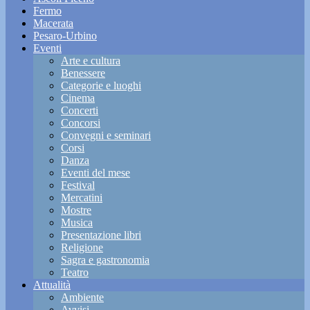
Fermo
Macerata
Pesaro-Urbino
Eventi
Arte e cultura
Benessere
Categorie e luoghi
Cinema
Concerti
Concorsi
Convegni e seminari
Corsi
Danza
Eventi del mese
Festival
Mercatini
Mostre
Musica
Presentazione libri
Religione
Sagra e gastronomia
Teatro
Attualità
Ambiente
Avvisi