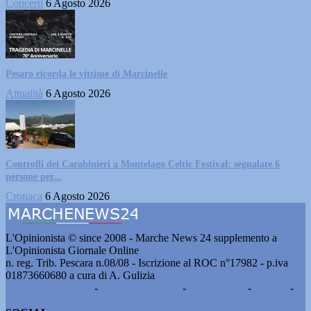
Concerti
6 Agosto 2026
Pesaro ricorda le vittime di Marcinelle
Attualità
6 Agosto 2026
Controlli dei Carabinieri a Montelago Celtic Festival: segnalate 6
persone per...
Cronaca
6 Agosto 2026
L'Opinionista © since 2008 - Marche News 24 supplemento a
L'Opinionista Giornale Online
n. reg. Trib. Pescara n.08/08 - Iscrizione al ROC n°17982 - p.iva
01873660680 a cura di A. Gulizia
Pubblicità e contatti
-
Notizie del giorno
-
Informazioni
-
Privacy
-
Cookie