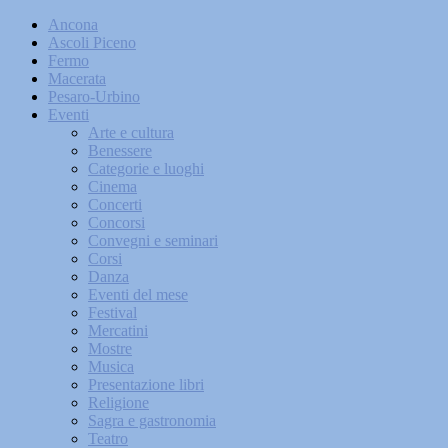
Ancona
Ascoli Piceno
Fermo
Macerata
Pesaro-Urbino
Eventi
Arte e cultura
Benessere
Categorie e luoghi
Cinema
Concerti
Concorsi
Convegni e seminari
Corsi
Danza
Eventi del mese
Festival
Mercatini
Mostre
Musica
Presentazione libri
Religione
Sagra e gastronomia
Teatro