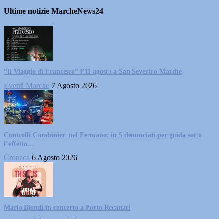
Ultime notizie MarcheNews24
“Il Viaggio di Francesco” l’11 agosto a San Severino Marche
Eventi Marche
7 Agosto 2026
Controlli Carabinieri nel Fermano: in 5 denunciati per guida sotto
l’effetto...
Cronaca
6 Agosto 2026
Mario Biondi in concerto a Porto Recanati