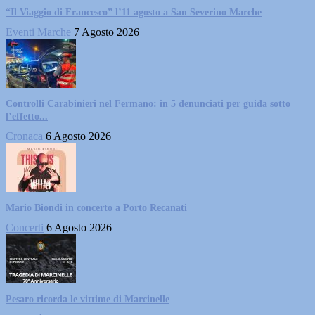
“Il Viaggio di Francesco” l’11 agosto a San Severino Marche
Eventi Marche
7 Agosto 2026
Controlli Carabinieri nel Fermano: in 5 denunciati per guida sotto
l’effetto...
Cronaca
6 Agosto 2026
Mario Biondi in concerto a Porto Recanati
Concerti
6 Agosto 2026
Pesaro ricorda le vittime di Marcinelle