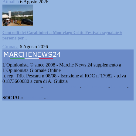
Attualità
6 Agosto 2026
Controlli dei Carabinieri a Montelago Celtic Festival: segnalate 6
persone per...
Cronaca
6 Agosto 2026
L'Opinionista © since 2008 - Marche News 24 supplemento a
L'Opinionista Giornale Online
n. reg. Trib. Pescara n.08/08 - Iscrizione al ROC n°17982 - p.iva
01873660680 a cura di A. Gulizia
Pubblicità e contatti
-
Notizie del giorno
-
Informazioni
-
Privacy
-
Cookie
SOCIAL:
Facebook
-
X