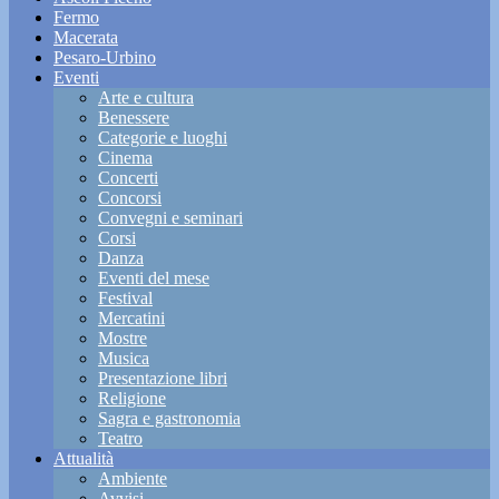
Fermo
Macerata
Pesaro-Urbino
Eventi
Arte e cultura
Benessere
Categorie e luoghi
Cinema
Concerti
Concorsi
Convegni e seminari
Corsi
Danza
Eventi del mese
Festival
Mercatini
Mostre
Musica
Presentazione libri
Religione
Sagra e gastronomia
Teatro
Attualità
Ambiente
Avvisi