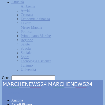
Attualità
Ambiente
Avvisi
Cronaca
Economia e finanza
Lavoro
Meteo Marche
Politica
Primo piano Marche
Regione
Salute
Scuola
Sociale
Sport
Tecnologia e scienze
Turismo
Università
Cerca
Marchenews24
Ancona
Ascoli Piceno