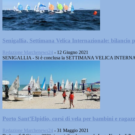
Senigallia, Settimana Velica Internazionale: bilancio p
Redazione Marchenews24
-
12 Giugno 2021
SENIGALLIA - Si è conclusa la SETTIMANA VELICA INTERNAZIONALE:
Porto Sant’Elpidio, corsi di vela per bambini e ragazzi
Redazione Marchenews24
-
31 Maggio 2021