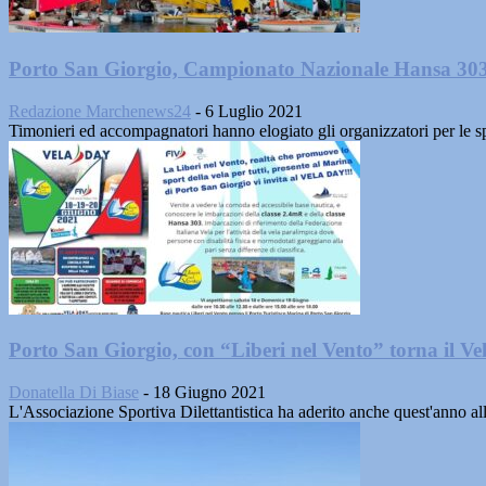
Porto San Giorgio, Campionato Nazionale Hansa 303: 
Redazione Marchenews24
-
6 Luglio 2021
Timonieri ed accompagnatori hanno elogiato gli organizzatori per le sp
Porto San Giorgio, con “Liberi nel Vento” torna il V
Donatella Di Biase
-
18 Giugno 2021
L'Associazione Sportiva Dilettantistica ha aderito anche quest'anno a