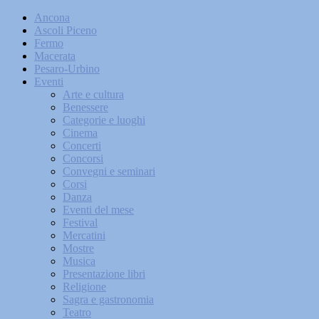
Ancona
Ascoli Piceno
Fermo
Macerata
Pesaro-Urbino
Eventi
Arte e cultura
Benessere
Categorie e luoghi
Cinema
Concerti
Concorsi
Convegni e seminari
Corsi
Danza
Eventi del mese
Festival
Mercatini
Mostre
Musica
Presentazione libri
Religione
Sagra e gastronomia
Teatro