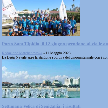
Porto Sant’Elpidio, il 12 giugno prendono al via le atti
Redazione Marchenews24
-
11 Maggio 2023
La Lega Navale apre la stagione sportiva del cinquantennale con i corsi
Settimana Velica di Senigallia: i risultati