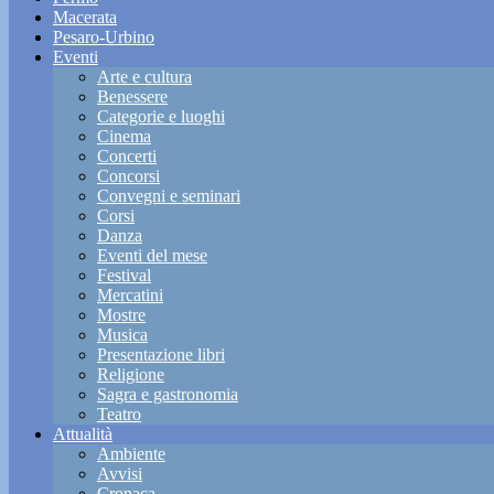
Macerata
Pesaro-Urbino
Eventi
Arte e cultura
Benessere
Categorie e luoghi
Cinema
Concerti
Concorsi
Convegni e seminari
Corsi
Danza
Eventi del mese
Festival
Mercatini
Mostre
Musica
Presentazione libri
Religione
Sagra e gastronomia
Teatro
Attualità
Ambiente
Avvisi
Cronaca