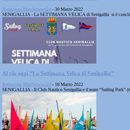
Redazione Marchenews24
-
30 Marzo 2022
SENIGALLIA - La SETTIMANA VELICA di Senigallia si è conclusa da
Al via oggi “La Settimana Velica di Senigallia”
Redazione Marchenews24
-
18 Marzo 2022
SENIGALLIA - Il Club Nautico Senigallia e il team “Sailing Park” (team 