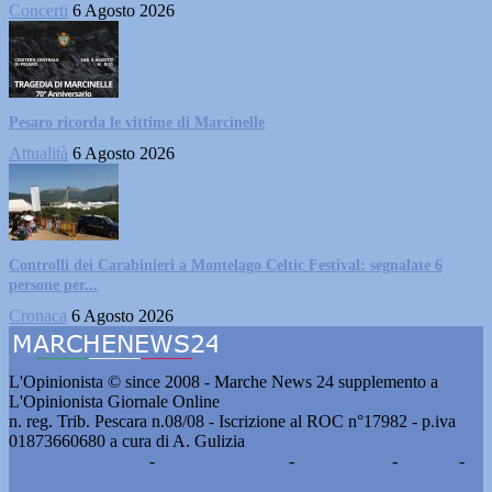
Concerti
6 Agosto 2026
Pesaro ricorda le vittime di Marcinelle
Attualità
6 Agosto 2026
Controlli dei Carabinieri a Montelago Celtic Festival: segnalate 6
persone per...
Cronaca
6 Agosto 2026
L'Opinionista © since 2008 - Marche News 24 supplemento a
L'Opinionista Giornale Online
n. reg. Trib. Pescara n.08/08 - Iscrizione al ROC n°17982 - p.iva
01873660680 a cura di A. Gulizia
Pubblicità e contatti
-
Notizie del giorno
-
Informazioni
-
Privacy
-
Cookie