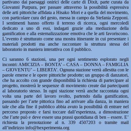
partivano dai paesaggi onirici delle carte di Dixit, parte curata da
Giovanni Purpura, per passare attraverso la possibilità espressiva
delle arti pittoriche affidata a Hisako Mori e a quella del movimento,
con particolare cura del gesto, messa in campo da Stefania Zepponi.
I sentimenti hanno offerto il terreno di ricerca, ogni mercoledì
dedicato a uno di essi, indagati grazie alla mediazione della
gamification e alla esternalizzazione emotiva che le arti favoriscono.
L’evento è strutturato come una mostra itinerante in cui presentare i
materiali prodotti ma anche raccontare la struttura stessa del
laboratorio in maniera interattiva con il pubblico.
Ci saranno 6 stazioni, una per ogni sentimento esplorato negli
incontri: AMICIZIA – BONTA’ – CASA – DONNA – FAMIGLIA
– GIOVENTU’ – LIBERTA’. Ognuna stazione verrà allestita con le
parole emerse e le opere pittoriche prodotte; un gruppo di danzatori,
che ha accolto con grande disponibilità la richiesta di partecipare al
progetto, mostrerà le sequenze di movimento create dai partecipanti
al laboratorio stesso. In ogni stazione verrà anche raccontata ogni
volta una parte del lavoro svolto, partendo dalla gamification,
passando per l’arte pittorica fino ad arrivare alla danza, in maniera
tale che alla fine il pubblico abbia avuto la possibilità di entrare nel
percorso proposto e farsi toccare dall’esperienza, a dimostrazione
che l’arte può e deve essere una prassi quotidiana di ben – essere. E’
richiesta la prenotazione al n. 339 4507203 o tramite mail
all’indirizzo info@hexperimenta.org