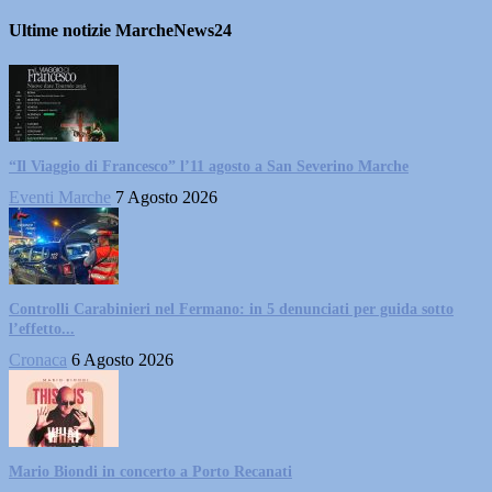
Ultime notizie MarcheNews24
“Il Viaggio di Francesco” l’11 agosto a San Severino Marche
Eventi Marche
7 Agosto 2026
Controlli Carabinieri nel Fermano: in 5 denunciati per guida sotto
l’effetto...
Cronaca
6 Agosto 2026
Mario Biondi in concerto a Porto Recanati