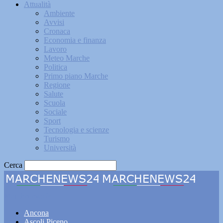
Attualità
Ambiente
Avvisi
Cronaca
Economia e finanza
Lavoro
Meteo Marche
Politica
Primo piano Marche
Regione
Salute
Scuola
Sociale
Sport
Tecnologia e scienze
Turismo
Università
Cerca
Marchenews24
Ancona
Ascoli Piceno