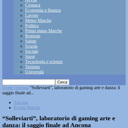
Cronaca
Economia e finanza
Lavoro
Meteo Marche
Politica
Primo piano Marche
Regione
Salute
Scuola
Sociale
Sport
Tecnologia e scienze
Turismo
Università
Home
Ancona
“Solleviarti”, laboratorio di gaming arte e danza: il
saggio finale ad...
Ancona
Eventi Marche
“Solleviarti”, laboratorio di gaming arte e
danza: il saggio finale ad Ancona