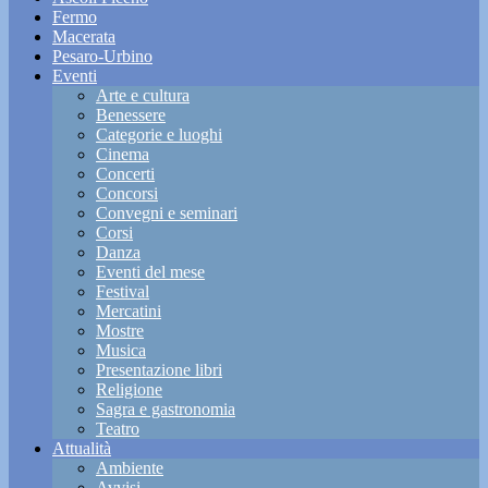
Fermo
Macerata
Pesaro-Urbino
Eventi
Arte e cultura
Benessere
Categorie e luoghi
Cinema
Concerti
Concorsi
Convegni e seminari
Corsi
Danza
Eventi del mese
Festival
Mercatini
Mostre
Musica
Presentazione libri
Religione
Sagra e gastronomia
Teatro
Attualità
Ambiente
Avvisi