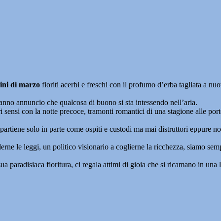
ini di marzo
fioriti acerbi e freschi con il profumo d’erba tagliata a nu
anno annuncio che qualcosa di buono si sta intessendo nell’aria.
ri sensi con la notte precoce, tramonti romantici di una stagione alle porte
tiene solo in parte come ospiti e custodi ma mai distruttori eppure non 
erne le leggi, un politico visionario a coglierne la ricchezza, siamo semp
ua paradisiaca fioritura, ci regala attimi di gioia che si ricamano in un