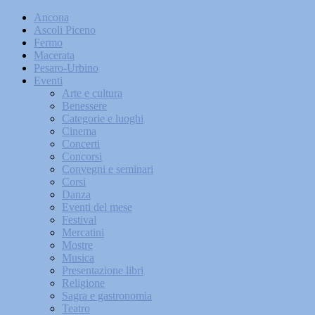
Ancona
Ascoli Piceno
Fermo
Macerata
Pesaro-Urbino
Eventi
Arte e cultura
Benessere
Categorie e luoghi
Cinema
Concerti
Concorsi
Convegni e seminari
Corsi
Danza
Eventi del mese
Festival
Mercatini
Mostre
Musica
Presentazione libri
Religione
Sagra e gastronomia
Teatro