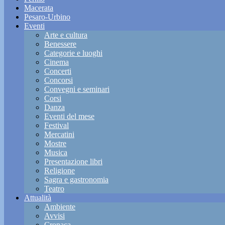
Macerata
Pesaro-Urbino
Eventi
Arte e cultura
Benessere
Categorie e luoghi
Cinema
Concerti
Concorsi
Convegni e seminari
Corsi
Danza
Eventi del mese
Festival
Mercatini
Mostre
Musica
Presentazione libri
Religione
Sagra e gastronomia
Teatro
Attualità
Ambiente
Avvisi
Cronaca