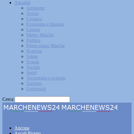
Attualità
Ambiente
Avvisi
Cronaca
Economia e finanza
Lavoro
Meteo Marche
Politica
Primo piano Marche
Regione
Salute
Scuola
Sociale
Sport
Tecnologia e scienze
Turismo
Università
Cerca
Marchenews24
Ancona
Ascoli Piceno