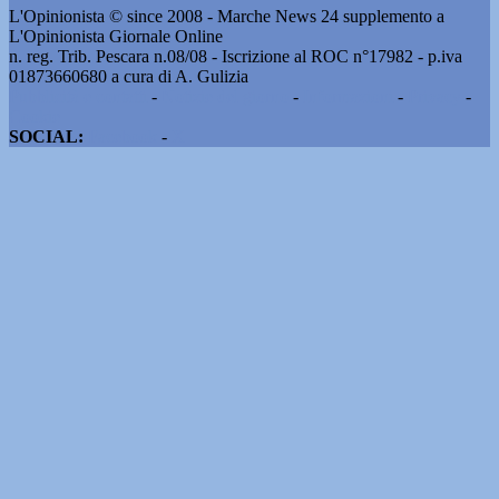
L'Opinionista © since 2008 - Marche News 24 supplemento a
L'Opinionista Giornale Online
n. reg. Trib. Pescara n.08/08 - Iscrizione al ROC n°17982 - p.iva
01873660680 a cura di A. Gulizia
Pubblicità e contatti
-
Notizie del giorno
-
Informazioni
-
Privacy
-
Cookie
SOCIAL:
Facebook
-
X