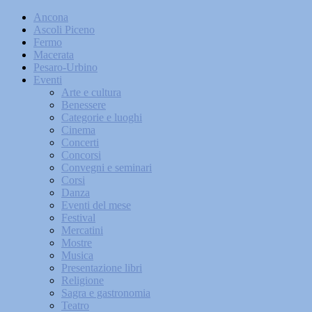
Ancona
Ascoli Piceno
Fermo
Macerata
Pesaro-Urbino
Eventi
Arte e cultura
Benessere
Categorie e luoghi
Cinema
Concerti
Concorsi
Convegni e seminari
Corsi
Danza
Eventi del mese
Festival
Mercatini
Mostre
Musica
Presentazione libri
Religione
Sagra e gastronomia
Teatro