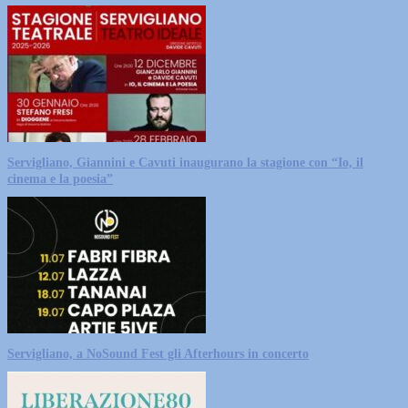
Servigliano, Giannini e Cavuti inaugurano la stagione con “Io, il
cinema e la poesia”
Servigliano, a NoSound Fest gli Afterhours in concerto