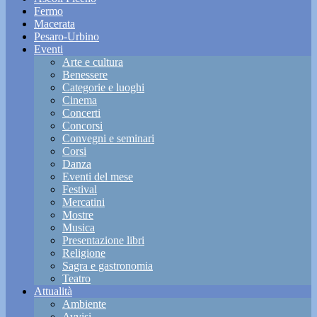
Fermo
Macerata
Pesaro-Urbino
Eventi
Arte e cultura
Benessere
Categorie e luoghi
Cinema
Concerti
Concorsi
Convegni e seminari
Corsi
Danza
Eventi del mese
Festival
Mercatini
Mostre
Musica
Presentazione libri
Religione
Sagra e gastronomia
Teatro
Attualità
Ambiente
Avvisi