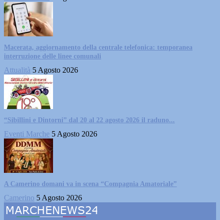
Macerata, aggiornamento della centrale telefonica: temporanea
interruzione delle linee comunali
Attualità
5 Agosto 2026
“Sibillini e Dintorni” dal 20 al 22 agosto 2026 il raduno...
Eventi Marche
5 Agosto 2026
A Camerino domani va in scena “Compagnia Amatoriale”
Camerino
5 Agosto 2026