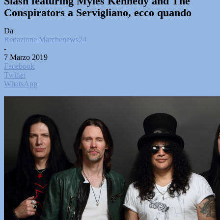
Slash featuring Myles Kennedy and The
Conspirators a Servigliano, ecco quando
Da
Redazione Marchenews24
-
7 Marzo 2019
Facebook
Twitter
WhatsApp