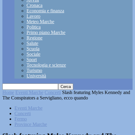
Cronaca
Economia e finanza
Lavoro
Meteo Marche
Politica
Primo piano Marche
Regione
Salute
Scuola
Sociale
Sport
Tecnologia e scienze
Turismo
Università
Home
Eventi Marche
Concerti
Slash featuring Myles Kennedy and
The Conspirators a Servigliano, ecco quando
Eventi Marche
Concerti
Fermo
Province Marche