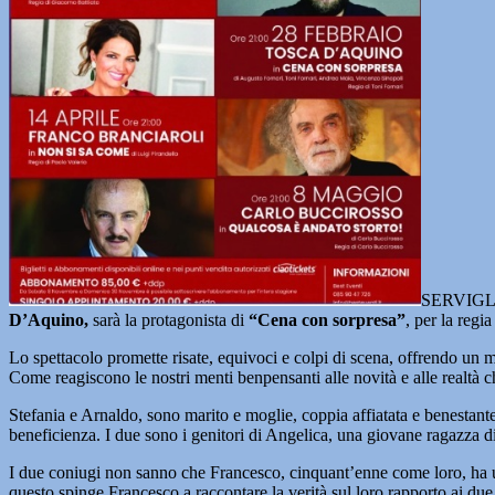
SERVIGLIA
D’Aquino,
sarà la protagonista di
“Cena con sorpresa”
, per la reg
Lo spettacolo promette risate, equivoci e colpi di scena, offrendo un 
Come reagiscono le nostri menti benpensanti alle novità e alle realtà c
Stefania e Arnaldo, sono marito e moglie, coppia affiatata e benestant
beneficienza. I due sono i genitori di Angelica, una giovane ragazza d
I due coniugi non sanno che Francesco, cinquant’enne come loro, ha una
questo spinge Francesco a raccontare la verità sul loro rapporto ai due 