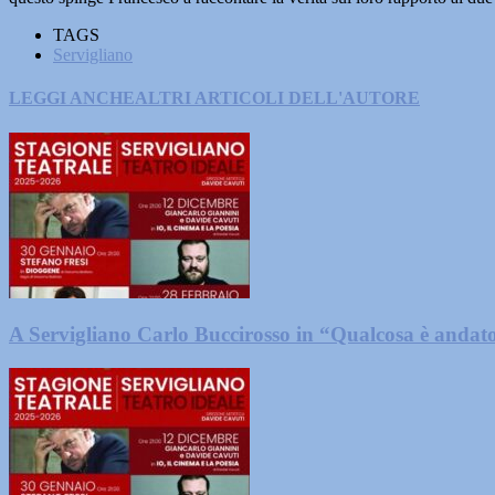
TAGS
Servigliano
LEGGI ANCHE
ALTRI ARTICOLI DELL'AUTORE
A Servigliano Carlo Buccirosso in “Qualcosa è andato