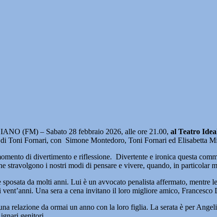
NO (FM) – Sabato 28 febbraio 2026, alle ore 21.00,
al Teatro Ideal
ia di Toni Fornari, con Simone Montedoro, Toni Fornari ed Elisabett
momento di divertimento e riflessione. Divertente e ironica questa comme
he stravolgono i nostri modi di pensare e vivere, quando, in particolar m
e sposata da molti anni. Lui è un avvocato penalista affermato, mentre l
i vent’anni. Una sera a cena invitano il loro migliore amico, Francesco 
 relazione da ormai un anno con la loro figlia. La serata è per Angelica
ignari genitori.