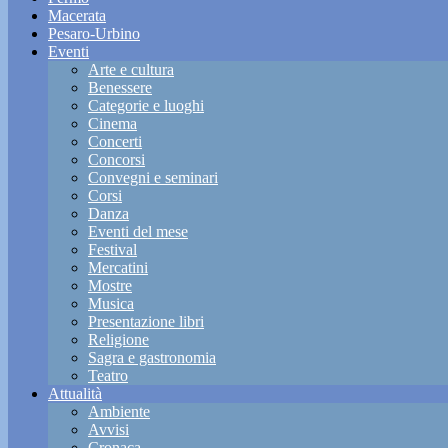
Macerata
Pesaro-Urbino
Eventi
Arte e cultura
Benessere
Categorie e luoghi
Cinema
Concerti
Concorsi
Convegni e seminari
Corsi
Danza
Eventi del mese
Festival
Mercatini
Mostre
Musica
Presentazione libri
Religione
Sagra e gastronomia
Teatro
Attualità
Ambiente
Avvisi
Cronaca