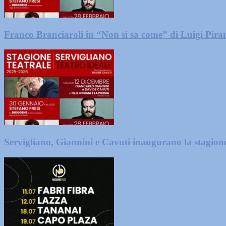
Franco Branciaroli in “Non si sa come” di Luigi Piran
Servigliano, Giannini e Cavuti inaugurano la stagione 