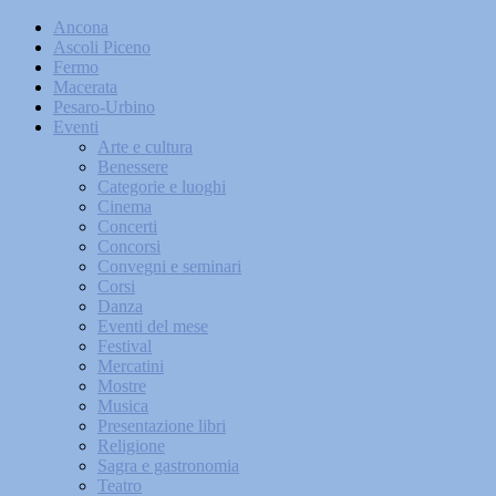
Ancona
Ascoli Piceno
Fermo
Macerata
Pesaro-Urbino
Eventi
Arte e cultura
Benessere
Categorie e luoghi
Cinema
Concerti
Concorsi
Convegni e seminari
Corsi
Danza
Eventi del mese
Festival
Mercatini
Mostre
Musica
Presentazione libri
Religione
Sagra e gastronomia
Teatro