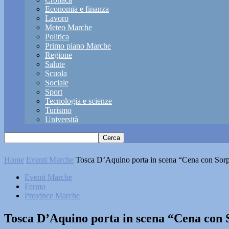
Economia e finanza
Lavoro
Meteo Marche
Politica
Primo piano Marche
Regione
Salute
Scuola
Sociale
Sport
Tecnologia e scienze
Turismo
Università
Home
Eventi Marche
Tosca D’Aquino porta in scena “Cena con Sorp
Eventi Marche
Fermo
Province Marche
Tosca D’Aquino porta in scena “Cena con 