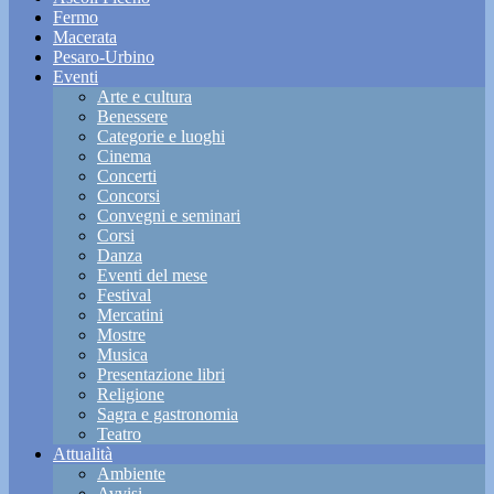
Fermo
Macerata
Pesaro-Urbino
Eventi
Arte e cultura
Benessere
Categorie e luoghi
Cinema
Concerti
Concorsi
Convegni e seminari
Corsi
Danza
Eventi del mese
Festival
Mercatini
Mostre
Musica
Presentazione libri
Religione
Sagra e gastronomia
Teatro
Attualità
Ambiente
Avvisi