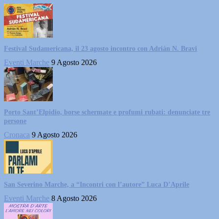
Festival Sudamericana, il 23 agosto incontro con Adrián N. Bravi
Eventi Marche
9 Agosto 2026
Porto Sant’Elpidio, borse schermate e profumi rubati: denunciate tre
persone
Cronaca
9 Agosto 2026
San Severino Marche, a “Incontri con l’autore” Luca D’Aprile
Eventi Marche
8 Agosto 2026