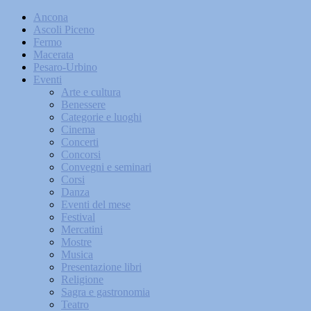
Ancona
Ascoli Piceno
Fermo
Macerata
Pesaro-Urbino
Eventi
Arte e cultura
Benessere
Categorie e luoghi
Cinema
Concerti
Concorsi
Convegni e seminari
Corsi
Danza
Eventi del mese
Festival
Mercatini
Mostre
Musica
Presentazione libri
Religione
Sagra e gastronomia
Teatro