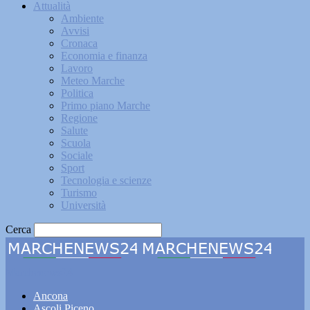
Attualità
Ambiente
Avvisi
Cronaca
Economia e finanza
Lavoro
Meteo Marche
Politica
Primo piano Marche
Regione
Salute
Scuola
Sociale
Sport
Tecnologia e scienze
Turismo
Università
Cerca
Marchenews24
Ancona
Ascoli Piceno