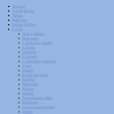
Ancona
Ascoli Piceno
Fermo
Macerata
Pesaro-Urbino
Eventi
Arte e cultura
Benessere
Categorie e luoghi
Cinema
Concerti
Concorsi
Convegni e seminari
Corsi
Danza
Eventi del mese
Festival
Mercatini
Mostre
Musica
Presentazione libri
Religione
Sagra e gastronomia
Teatro