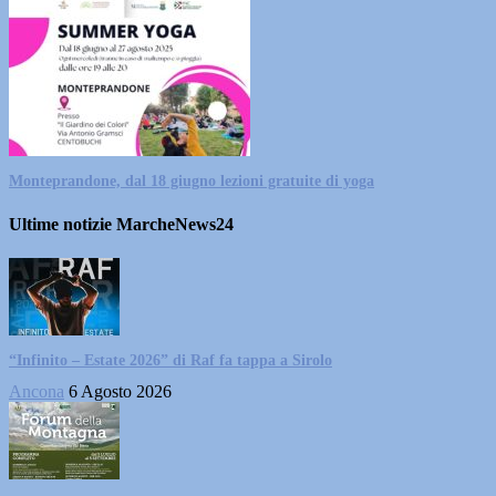
Monteprandone, dal 18 giugno lezioni gratuite di yoga
Ultime notizie MarcheNews24
“Infinito – Estate 2026” di Raf fa tappa a Sirolo
Ancona
6 Agosto 2026