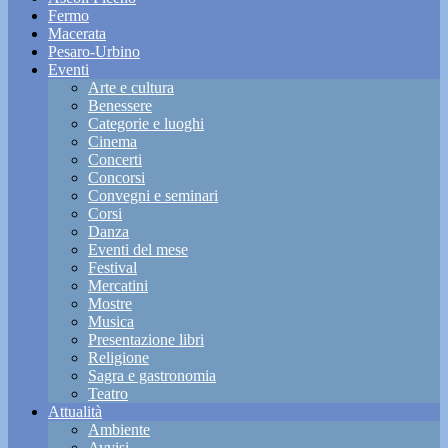
Fermo
Macerata
Pesaro-Urbino
Eventi
Arte e cultura
Benessere
Categorie e luoghi
Cinema
Concerti
Concorsi
Convegni e seminari
Corsi
Danza
Eventi del mese
Festival
Mercatini
Mostre
Musica
Presentazione libri
Religione
Sagra e gastronomia
Teatro
Attualità
Ambiente
Avvisi