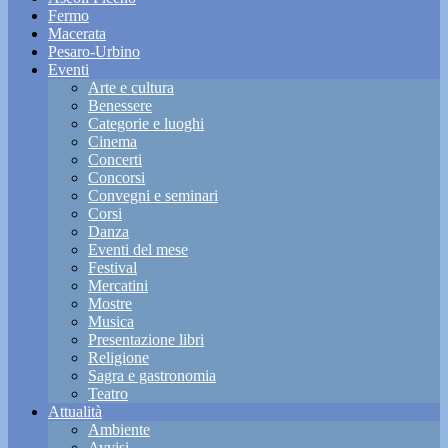
Fermo
Macerata
Pesaro-Urbino
Eventi
Arte e cultura
Benessere
Categorie e luoghi
Cinema
Concerti
Concorsi
Convegni e seminari
Corsi
Danza
Eventi del mese
Festival
Mercatini
Mostre
Musica
Presentazione libri
Religione
Sagra e gastronomia
Teatro
Attualità
Ambiente
Avvisi