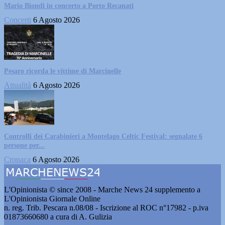
Mario Biondi in concerto a Porto Recanati
Concerti
6 Agosto 2026
Pesaro ricorda le vittime di Marcinelle
Attualità
6 Agosto 2026
Controlli dei Carabinieri a Montelago Celtic Festival: segnalate 6
persone per...
Cronaca
6 Agosto 2026
L'Opinionista © since 2008 - Marche News 24 supplemento a
L'Opinionista Giornale Online
n. reg. Trib. Pescara n.08/08 - Iscrizione al ROC n°17982 - p.iva
01873660680 a cura di A. Gulizia