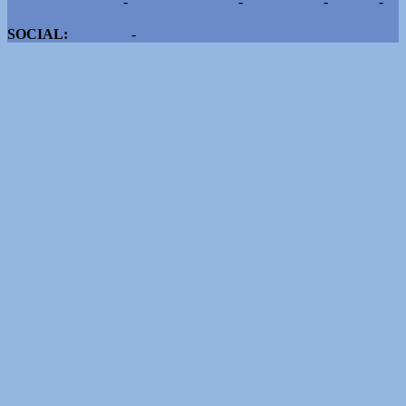
Pubblicità e contatti
-
Notizie del giorno
-
Informazioni
-
Privacy
-
Cookie
SOCIAL:
Facebook
-
X