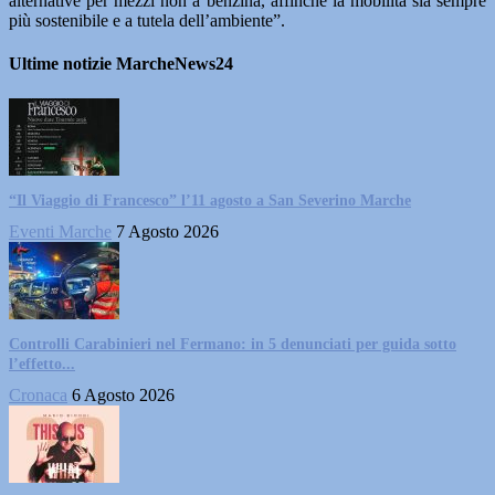
alternative per mezzi non a benzina, affinché la mobilità sia sempre
più sostenibile e a tutela dell’ambiente”.
Ultime notizie MarcheNews24
“Il Viaggio di Francesco” l’11 agosto a San Severino Marche
Eventi Marche
7 Agosto 2026
Controlli Carabinieri nel Fermano: in 5 denunciati per guida sotto
l’effetto...
Cronaca
6 Agosto 2026