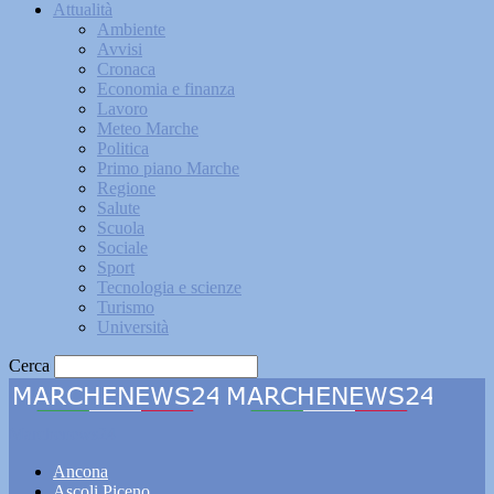
Attualità
Ambiente
Avvisi
Cronaca
Economia e finanza
Lavoro
Meteo Marche
Politica
Primo piano Marche
Regione
Salute
Scuola
Sociale
Sport
Tecnologia e scienze
Turismo
Università
Cerca
Marchenews24
Ancona
Ascoli Piceno