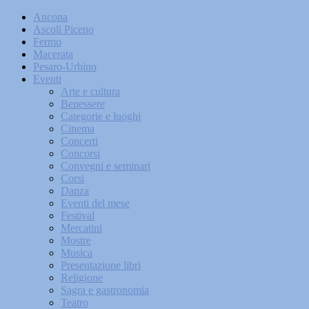
Ancona
Ascoli Piceno
Fermo
Macerata
Pesaro-Urbino
Eventi
Arte e cultura
Benessere
Categorie e luoghi
Cinema
Concerti
Concorsi
Convegni e seminari
Corsi
Danza
Eventi del mese
Festival
Mercatini
Mostre
Musica
Presentazione libri
Religione
Sagra e gastronomia
Teatro