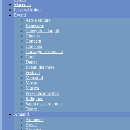
Macerata
Pesaro-Urbino
Eventi
Arte e cultura
Benessere
Categorie e luoghi
Cinema
Concerti
Concorsi
Convegni e seminari
Corsi
Danza
Eventi del mese
Festival
Mercatini
Mostre
Musica
Presentazione libri
Religione
Sagra e gastronomia
Teatro
Attualità
Ambiente
Avvisi
Cronaca