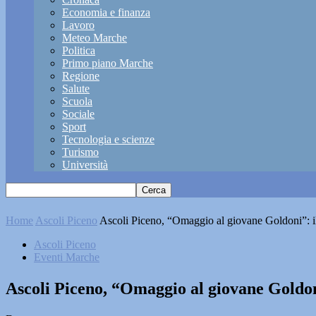
Economia e finanza
Lavoro
Meteo Marche
Politica
Primo piano Marche
Regione
Salute
Scuola
Sociale
Sport
Tecnologia e scienze
Turismo
Università
Home
Ascoli Piceno
Ascoli Piceno, “Omaggio al giovane Goldoni”: il
Ascoli Piceno
Eventi Marche
Ascoli Piceno, “Omaggio al giovane Goldoni