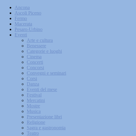
Ancona
Ascoli Piceno
Fermo
Macerata
Pesaro-Urbino
Eventi
Arte e cultura
Benessere
Categorie e luoghi
Cinema
Concerti
Concorsi
Convegni e seminari
Corsi
Danza
Eventi del mese
Festival
Mercatini
Mostre
Musica
Presentazione libri
Religione
Sagra e gastronomia
Teatro