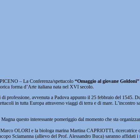
ICENO – La Conferenza/spettacolo
“Omaggio al giovane Goldoni”
torica forma d’Arte italiana nata nel XVI secolo.
di professione, avvenuta a Padova appunto il 25 febbraio del 1545. Du
acoli in tutta Europa attraverso viaggi di terra e di mare. L’incontro sar
ula Magna questo interessante pomeriggio dal momento che sta organizzan
li” Marco OLORI e la biologa marina Martina CAPRIOTTI, ricercatrice 
Jacopo Sciamanna (allievo del Prof. Alessandro Buca) saranno affidati i m