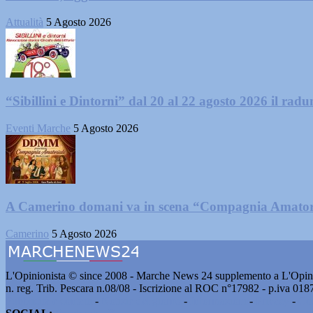
Attualità
5 Agosto 2026
“Sibillini e Dintorni” dal 20 al 22 agosto 2026 il radun
Eventi Marche
5 Agosto 2026
A Camerino domani va in scena “Compagnia Amator
Camerino
5 Agosto 2026
L'Opinionista © since 2008 - Marche News 24 supplemento a L'Opini
n. reg. Trib. Pescara n.08/08 - Iscrizione al ROC n°17982 - p.iva 01
Pubblicità e contatti
-
Notizie del giorno
-
Informazioni
-
Privacy
-
Co