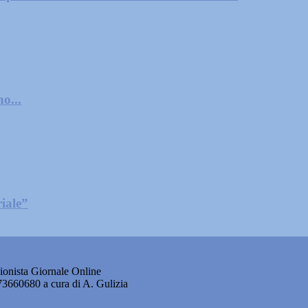
o...
iale”
onista Giornale Online
873660680 a cura di A. Gulizia
okie