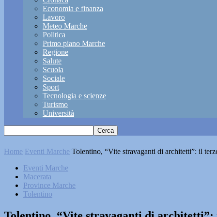
Economia e finanza
Lavoro
Meteo Marche
Politica
Primo piano Marche
Regione
Salute
Scuola
Sociale
Sport
Tecnologia e scienze
Turismo
Università
Home
Eventi Marche
Tolentino, “Vite stravaganti di architetti”: il te
Eventi Marche
Macerata
Province Marche
Tolentino
Tolentino, “Vite stravaganti di architetti”