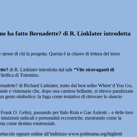
ne ha fatto Bernadette? di R. Linklater introdotta
tesse di chi la progetta. Questa è la chiave di lettura del terzo
tte?
di R. Linklater introdotta dal talk
“Vite stravaganti di
lelfica di Tolentino.
Bernadette? di Richard Linklater, tratto dal best seller Where’d You Go,
iale e visionaria che, dopo una carriera brillante, si ritrova paralizzata
 gesto simbolico: la fuga come tentativo di ritrovare lo slancio
 a Frank O. Gehry, passando per Italo Rota e Gae Aulenti – e delle loro
li, intuizioni radicali e personalità eccentriche, mostrando come la
 ma come destino esistenziale.
spettacolo oppure online all’indirizzo www.politeama.org/biglietti