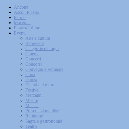
Ancona
Ascoli Piceno
Fermo
Macerata
Pesaro-Urbino
Eventi
Arte e cultura
Benessere
Categorie e luoghi
Cinema
Concerti
Concorsi
Convegni e seminari
Corsi
Danza
Eventi del mese
Festival
Mercatini
Mostre
Musica
Presentazione libri
Religione
Sagra e gastronomia
Teatro