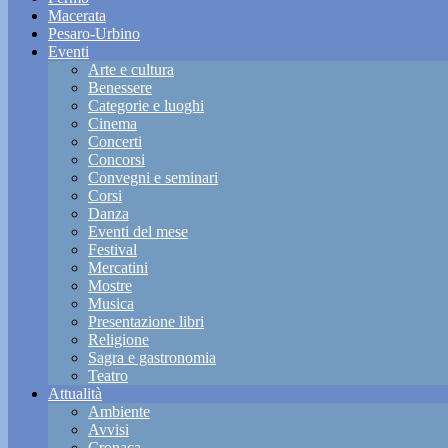
Macerata
Pesaro-Urbino
Eventi
Arte e cultura
Benessere
Categorie e luoghi
Cinema
Concerti
Concorsi
Convegni e seminari
Corsi
Danza
Eventi del mese
Festival
Mercatini
Mostre
Musica
Presentazione libri
Religione
Sagra e gastronomia
Teatro
Attualità
Ambiente
Avvisi
Cronaca