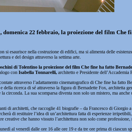
domenica 22 febbraio, la proiezione del film Che fi
 esaurisce nella costruzione di edifici, ma si alimenta delle esistenze s
ettura e del design attraverso la settima arte.
hini di Tolentino la proiezione del film Che fine ha fatto Bernade
alogo con
Isabella Tonnarelli,
architetto e Presidente dell’Accademia Fi
 raccontate attraverso l’adattamento cinematografico di Che fine ha fatto 
e della ricerca di sé attraverso la figura di Bernadette Fox, architetta gen
e la circonda. La sua scomparsa diventa non solo un mistero, ma anche un
anti di architetti, che raccoglie 41 biografie – da Francesco di Giorgio
herà di restituire l’idea di un’architettura fatta di esperienze irripetibi
ure creative che hanno vissuto l’architettura non solo come professione,
lunedì al venerdì dalle ore 16 alle ore 19 e da tre ore prima di ciascun 