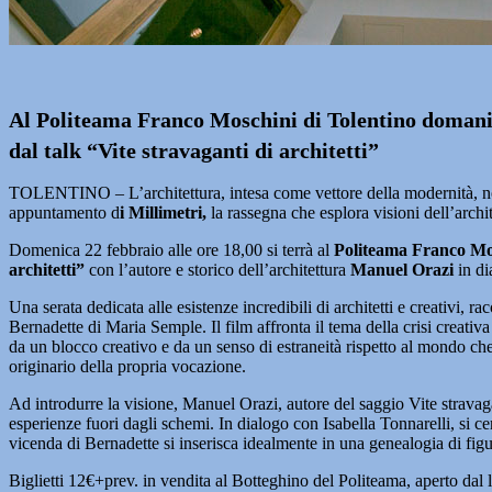
Al Politeama Franco Moschini di Tolentino domani, 
dal talk “Vite stravaganti di architetti”
TOLENTINO – L’architettura, intesa come vettore della modernità, non si
appuntamento d
i Millimetri,
la rassegna che esplora visioni dell’archit
Domenica 22 febbraio alle ore 18,00 si terrà al
Politeama Franco Mosc
architetti”
con l’autore e storico dell’architettura
Manuel Orazi
in di
Una serata dedicata alle esistenze incredibili di architetti e creativi,
Bernadette di Maria Semple. Il film affronta il tema della crisi creativa 
da un blocco creativo e da un senso di estraneità rispetto al mondo ch
originario della propria vocazione.
Ad introdurre la visione, Manuel Orazi, autore del saggio Vite stravag
esperienze fuori dagli schemi. In dialogo con Isabella Tonnarelli, si cerc
vicenda di Bernadette si inserisca idealmente in una genealogia di fig
Biglietti 12€+prev. in vendita al Botteghino del Politeama, aperto dal 