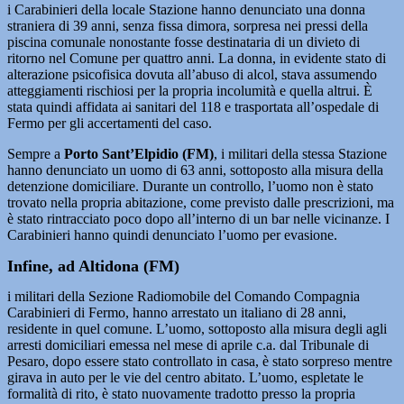
i Carabinieri della locale Stazione hanno denunciato una donna
straniera di 39 anni, senza fissa dimora, sorpresa nei pressi della
piscina comunale nonostante fosse destinataria di un divieto di
ritorno nel Comune per quattro anni. La donna, in evidente stato di
alterazione psicofisica dovuta all’abuso di alcol, stava assumendo
atteggiamenti rischiosi per la propria incolumità e quella altrui. È
stata quindi affidata ai sanitari del 118 e trasportata all’ospedale di
Fermo per gli accertamenti del caso.
Sempre a
Porto Sant’Elpidio (FM)
, i militari della stessa Stazione
hanno denunciato un uomo di 63 anni, sottoposto alla misura della
detenzione domiciliare. Durante un controllo, l’uomo non è stato
trovato nella propria abitazione, come previsto dalle prescrizioni, ma
è stato rintracciato poco dopo all’interno di un bar nelle vicinanze. I
Carabinieri hanno quindi denunciato l’uomo per evasione.
Infine, ad Altidona (FM)
i militari della Sezione Radiomobile del Comando Compagnia
Carabinieri di Fermo, hanno arrestato un italiano di 28 anni,
residente in quel comune. L’uomo, sottoposto alla misura degli agli
arresti domiciliari emessa nel mese di aprile c.a. dal Tribunale di
Pesaro, dopo essere stato controllato in casa, è stato sorpreso mentre
girava in auto per le vie del centro abitato. L’uomo, espletate le
formalità di rito, è stato nuovamente tradotto presso la propria