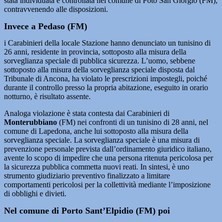
stata individuata e controllata nel comune di Poto San Giorgio (FM),
contravvenendo alle disposizioni.
Invece a Pedaso (FM)
i Carabinieri della locale Stazione hanno denunciato un tunisino di
26 anni, residente in provincia, sottoposto alla misura della
sorveglianza speciale di pubblica sicurezza. L’uomo, sebbene
sottoposto alla misura della sorveglianza speciale disposta dal
Tribunale di Ancona, ha violato le prescrizioni impostegli, poiché
durante il controllo presso la propria abitazione, eseguito in orario
notturno, è risultato assente.
Analoga violazione è stata contesta dai Carabinieri di
Monterubbiano
(FM) nei confronti di un tunisino di 28 anni, nel
comune di Lapedona, anche lui sottoposto alla misura della
sorveglianza speciale. La sorveglianza speciale è una misura di
prevenzione personale prevista dall’ordinamento giuridico italiano,
avente lo scopo di impedire che una persona ritenuta pericolosa per
la sicurezza pubblica commetta nuovi reati. In sintesi, è uno
strumento giudiziario preventivo finalizzato a limitare
comportamenti pericolosi per la collettività mediante l’imposizione
di obblighi e divieti.
Nel comune di Porto Sant’Elpidio (FM) poi