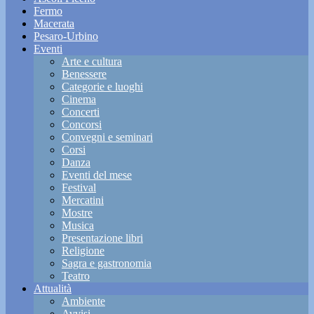
Fermo
Macerata
Pesaro-Urbino
Eventi
Arte e cultura
Benessere
Categorie e luoghi
Cinema
Concerti
Concorsi
Convegni e seminari
Corsi
Danza
Eventi del mese
Festival
Mercatini
Mostre
Musica
Presentazione libri
Religione
Sagra e gastronomia
Teatro
Attualità
Ambiente
Avvisi