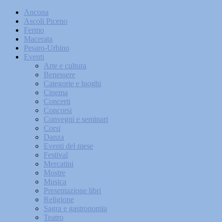
Ancona
Ascoli Piceno
Fermo
Macerata
Pesaro-Urbino
Eventi
Arte e cultura
Benessere
Categorie e luoghi
Cinema
Concerti
Concorsi
Convegni e seminari
Corsi
Danza
Eventi del mese
Festival
Mercatini
Mostre
Musica
Presentazione libri
Religione
Sagra e gastronomia
Teatro