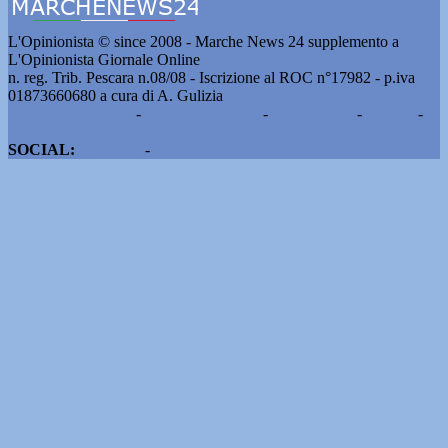
L'Opinionista © since 2008 - Marche News 24 supplemento a
L'Opinionista Giornale Online
n. reg. Trib. Pescara n.08/08 - Iscrizione al ROC n°17982 - p.iva
01873660680 a cura di A. Gulizia
Pubblicità e contatti
-
Notizie del giorno
-
Informazioni
-
Privacy
-
Cookie
SOCIAL:
Facebook
-
X