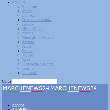
Attualità
Ambiente
Avvisi
Cronaca
Economia e finanza
Lavoro
Meteo Marche
Politica
Primo piano Marche
Regione
Salute
Scuola
Sociale
Sport
Tecnologia e scienze
Turismo
Università
Cerca
Marchenews24
Ancona
Ascoli Piceno