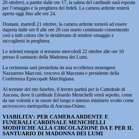
20 ottobre), a partire dalle ore 17, la salma del cardinale sarà esposta
per l’omaggio e la preghiera dei fedeli. La camera ardente resterà
aperta oggi fino alle ore 24.
Domani, martedì 21 ottobre, la camera ardente tornerà ad essere
riaperta dalle ore 8 alle ore 20 con orario continuato consentendo
così a tutti coloro che lo desiderano di rendere omaggio e
raccogliersi in preghiera.
Le solenni esequie si terranno mercoledì 22 ottobre alle ore 10
presso il santuario della Madonna dei Lumi.
La cerimonia sarà presieduta da sua eccellenza monsignor
Nazzareno Marconi, vescovo di Macerata e presidente della
Conferenza Episcopale Marchigiana.
Al termine del rito funebre, il feretro partirà per la Cattedrale di
Ancona, dove il cardinale Edoardo Menichelli verrà sepolto, come
da sue volontà e in onore del lungo e intenso ministero svolto come
arcivescovo metropolita di Ancona-Osimo.
VIABILITA’: PER CAMERA ARDENTE E
FUNERALI CARDINALE MENICHELLI
MODIFICHE ALLA CIRCOLAZIONE DA E PER IL
SANTUARIO DI MADONNA DEI LUMI