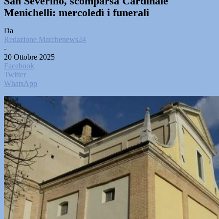
San Severino, scomparsa Cardinale
Menichelli: mercoledì i funerali
Da
Redazione Marchenews24
-
20 Ottobre 2025
Facebook
Twitter
WhatsApp