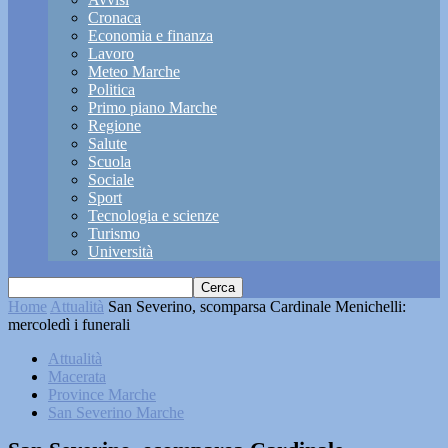
Cronaca
Economia e finanza
Lavoro
Meteo Marche
Politica
Primo piano Marche
Regione
Salute
Scuola
Sociale
Sport
Tecnologia e scienze
Turismo
Università
Home
Attualità
San Severino, scomparsa Cardinale Menichelli:
mercoledì i funerali
Attualità
Macerata
Province Marche
San Severino Marche