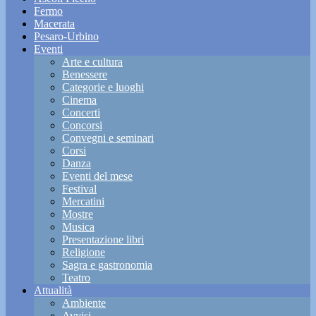
Fermo
Macerata
Pesaro-Urbino
Eventi
Arte e cultura
Benessere
Categorie e luoghi
Cinema
Concerti
Concorsi
Convegni e seminari
Corsi
Danza
Eventi del mese
Festival
Mercatini
Mostre
Musica
Presentazione libri
Religione
Sagra e gastronomia
Teatro
Attualità
Ambiente
Avvisi