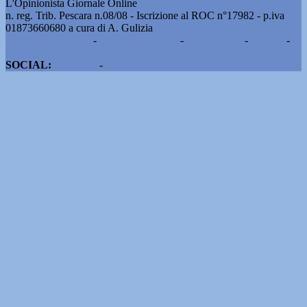
L'Opinionista Giornale Online
n. reg. Trib. Pescara n.08/08 - Iscrizione al ROC n°17982 - p.iva
01873660680 a cura di A. Gulizia
Pubblicità e contatti
-
Notizie del giorno
-
Informazioni
-
Privacy
-
Cookie
SOCIAL:
Facebook
-
X