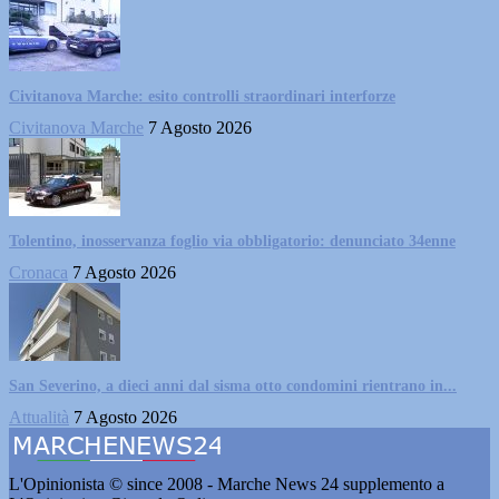
Civitanova Marche: esito controlli straordinari interforze
Civitanova Marche
7 Agosto 2026
Tolentino, inosservanza foglio via obbligatorio: denunciato 34enne
Cronaca
7 Agosto 2026
San Severino, a dieci anni dal sisma otto condomini rientrano in...
Attualità
7 Agosto 2026
L'Opinionista © since 2008 - Marche News 24 supplemento a