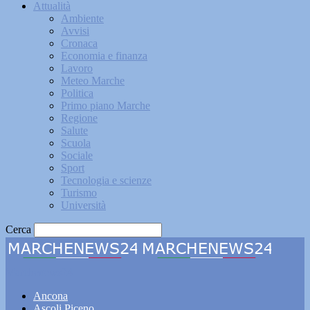
Attualità
Ambiente
Avvisi
Cronaca
Economia e finanza
Lavoro
Meteo Marche
Politica
Primo piano Marche
Regione
Salute
Scuola
Sociale
Sport
Tecnologia e scienze
Turismo
Università
Cerca
Marchenews24
Ancona
Ascoli Piceno