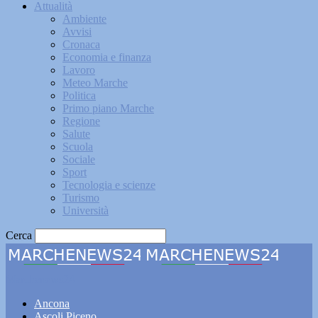
Attualità
Ambiente
Avvisi
Cronaca
Economia e finanza
Lavoro
Meteo Marche
Politica
Primo piano Marche
Regione
Salute
Scuola
Sociale
Sport
Tecnologia e scienze
Turismo
Università
Cerca
Marchenews24
Ancona
Ascoli Piceno