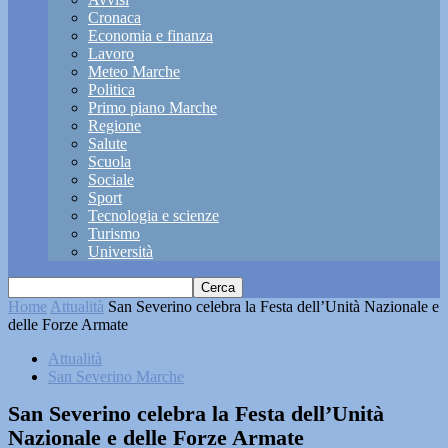
Cronaca
Economia e finanza
Lavoro
Meteo Marche
Politica
Primo piano Marche
Regione
Salute
Scuola
Sociale
Sport
Tecnologia e scienze
Turismo
Università
Home
Attualità
San Severino celebra la Festa dell’Unità Nazionale e
delle Forze Armate
Attualità
San Severino Marche
San Severino celebra la Festa dell’Unità
Nazionale e delle Forze Armate