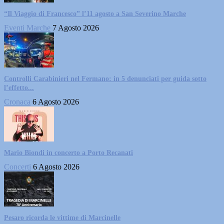
“Il Viaggio di Francesco” l’11 agosto a San Severino Marche
Eventi Marche
7 Agosto 2026
Controlli Carabinieri nel Fermano: in 5 denunciati per guida sotto
l’effetto...
Cronaca
6 Agosto 2026
Mario Biondi in concerto a Porto Recanati
Concerti
6 Agosto 2026
Pesaro ricorda le vittime di Marcinelle