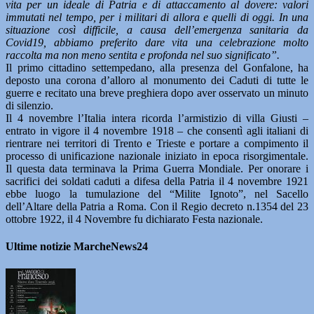
vita per un ideale di Patria e di attaccamento al dovere: valori
immutati nel tempo, per i militari di allora e quelli di oggi. In una
situazione così difficile, a causa dell’emergenza sanitaria da
Covid19, abbiamo preferito dare vita una celebrazione molto
raccolta ma non meno sentita e profonda nel suo significato”.
Il primo cittadino settempedano, alla presenza del Gonfalone, ha
deposto una corona d’alloro al monumento dei Caduti di tutte le
guerre e recitato una breve preghiera dopo aver osservato un minuto
di silenzio.
Il 4 novembre l’Italia intera ricorda l’armistizio di villa Giusti –
entrato in vigore il 4 novembre 1918 – che consentì agli italiani di
rientrare nei territori di Trento e Trieste e portare a compimento il
processo di unificazione nazionale iniziato in epoca risorgimentale.
Il questa data terminava la Prima Guerra Mondiale. Per onorare i
sacrifici dei soldati caduti a difesa della Patria il 4 novembre 1921
ebbe luogo la tumulazione del “Milite Ignoto”, nel Sacello
dell’Altare della Patria a Roma. Con il Regio decreto n.1354 del 23
ottobre 1922, il 4 Novembre fu dichiarato Festa nazionale.
Ultime notizie MarcheNews24