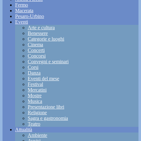
Fermo
Macerata
Pesaro-Urbino
Eventi
Arte e cultura
Benessere
Categorie e luoghi
Cinema
Concerti
Concorsi
Convegni e seminari
Corsi
Danza
Eventi del mese
Festival
Mercatini
Mostre
Musica
Presentazione libri
Religione
Sagra e gastronomia
Teatro
Attualità
Ambiente
Avvisi