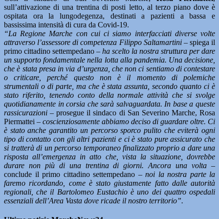
sull’attivazione di una trentina di posti letto, al terzo piano dove è
ospitata ora la lungodegenza, destinati a pazienti a bassa e
bassissima intensità di cura da Covid-19.
“La Regione Marche con cui ci siamo interfacciati diverse volte
attraverso l’assessore di competenza Filippo Saltamartini
– spiega il
primo cittadino settempedano –
ha scelto la nostra struttura per dare
un supporto fondamentale nella lotta alla pandemia. Una decisione,
che è stata presa in via d’urgenza, che non ci sentiamo di contestare
o criticare, perché questo non è il momento di polemiche
strumentali o di parte, ma che è stata assunta, secondo quanto ci è
stato riferito, tenendo conto della normale attività che si svolge
quotidianamente in corsia che sarà salvaguardata. In base a queste
rassicurazioni –
prosegue il sindaco di San Severino Marche, Rosa
Piermattei –
coscienziosamente abbiamo deciso di guardare oltre. Ci
è stato anche garantito un percorso sporco pulito che eviterà ogni
tipo di contatto con gli altri pazienti e ci è stato pure assicurato che
si tratterà di un percorso temporaneo finalizzato proprio a dare una
risposta all’emergenza in atto che, vista la situazione, dovrebbe
durare non più di una trentina di giorni. Ancora una volta –
conclude il primo cittadino settempedano
– noi la nostra parte la
faremo ricordando, come è stato giustamente fatto dalle autorità
regionali, che il Bartolomeo Eustachio è uno dei quattro ospedali
essenziali dell’Area Vasta dove ricade il nostro territorio”.