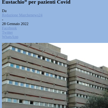
Eustachio” per pazienti Covid
Da
Redazione Marchenews24
-
28 Gennaio 2022
Facebook
Twitter
WhatsApp