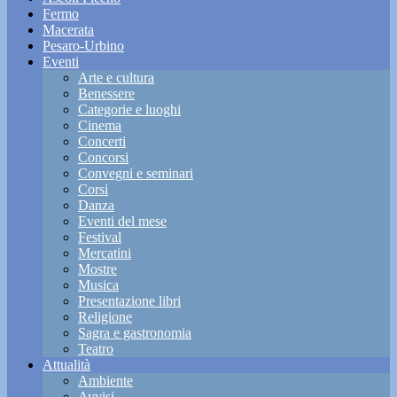
Fermo
Macerata
Pesaro-Urbino
Eventi
Arte e cultura
Benessere
Categorie e luoghi
Cinema
Concerti
Concorsi
Convegni e seminari
Corsi
Danza
Eventi del mese
Festival
Mercatini
Mostre
Musica
Presentazione libri
Religione
Sagra e gastronomia
Teatro
Attualità
Ambiente
Avvisi