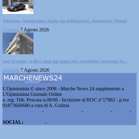
Tolentino, inosservanza foglio via obbligatorio: denunciato 34enne
Cronaca
7 Agosto 2026
San Severino, a dieci anni dal sisma otto condomini rientrano in...
Attualità
7 Agosto 2026
L'Opinionista © since 2008 - Marche News 24 supplemento a
L'Opinionista Giornale Online
n. reg. Trib. Pescara n.08/08 - Iscrizione al ROC n°17982 - p.iva
01873660680 a cura di A. Gulizia
Pubblicità e contatti
-
Notizie del giorno
-
Informazioni
-
Privacy
-
Cookie
SOCIAL:
Facebook
-
X