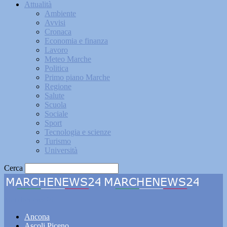
Attualità
Ambiente
Avvisi
Cronaca
Economia e finanza
Lavoro
Meteo Marche
Politica
Primo piano Marche
Regione
Salute
Scuola
Sociale
Sport
Tecnologia e scienze
Turismo
Università
Cerca
Marchenews24
Ancona
Ascoli Piceno