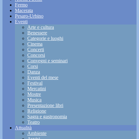
Fermo
Macerata
Pesaro-Urbino
Eventi
Arte e cultura
Benessere
Categorie e luoghi
Cinema
Concerti
Concorsi
Convegni e seminari
Corsi
Danza
Eventi del mese
Festival
Mercatini
Mostre
Musica
Presentazione libri
Religione
Sagra e gastronomia
Teatro
Attualità
Ambiente
Avvisi