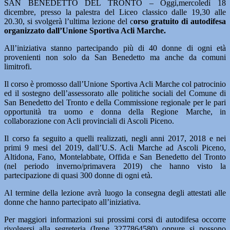
SAN BENEDETTO DEL TRONTO – Oggi,mercoledì 18
dicembre, presso la palestra del Liceo classico dalle 19,30 alle
20.30, si svolgerà l’ultima lezione del c
orso gratuito di autodifesa
organizzato dall’Unione Sportiva Acli Marche.
All’iniziativa stanno partecipando più di 40 donne di ogni età
provenienti non solo da San Benedetto ma anche da comuni
limitrofi.
Il corso è promosso dall’Unione Sportiva Acli Marche col patrocinio
ed il sostegno dell’assessorato alle politiche sociali del Comune di
San Benedetto del Tronto e della Commissione regionale per le pari
opportunità tra uomo e donna della Regione Marche, in
collaborazione con Acli provinciali di Ascoli Piceno.
Il corso fa seguito a quelli realizzati, negli anni 2017, 2018 e nei
primi 9 mesi del 2019, dall’U.S. Acli Marche ad Ascoli Piceno,
Altidona, Fano, Montelabbate, Offida e San Benedetto del Tronto
(nel periodo inverno/primavera 2019) che hanno visto la
partecipazione di quasi 300 donne di ogni età.
Al termine della lezione avrà luogo la consegna degli attestati alle
donne che hanno partecipato all’iniziativa.
Per maggiori informazioni sui prossimi corsi di autodifesa occorre
rivolgersi alla segreteria (Irene 3277864580) oppure si possono