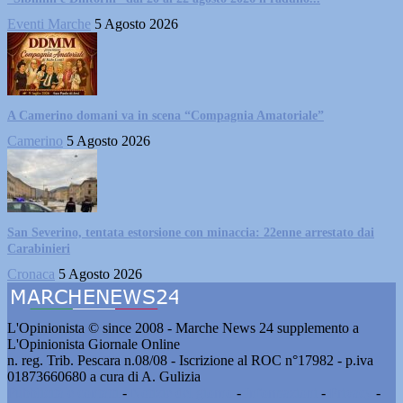
Eventi Marche
5 Agosto 2026
A Camerino domani va in scena “Compagnia Amatoriale”
Camerino
5 Agosto 2026
San Severino, tentata estorsione con minaccia: 22enne arrestato dai
Carabinieri
Cronaca
5 Agosto 2026
L'Opinionista © since 2008 - Marche News 24 supplemento a
L'Opinionista Giornale Online
n. reg. Trib. Pescara n.08/08 - Iscrizione al ROC n°17982 - p.iva
01873660680 a cura di A. Gulizia
Pubblicità e contatti
-
Notizie del giorno
-
Informazioni
-
Privacy
-