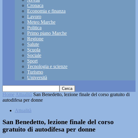
Cronaca
Economia e finanza
Lavoro
Meteo Marche
Politica
Primo piano Marche
Regione
Salute
Scuola
Sociale
Sport
Tecnologia e scienze
Turismo
Università
Home
Attualità
San Benedetto, lezione finale del corso gratuito di
autodifesa per donne
Attualità
San Benedetto, lezione finale del corso
gratuito di autodifesa per donne