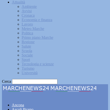
Attualità
Ambiente
Avvisi
Cronaca
Economia e finanza
Lavoro
Meteo Marche
Politica
Primo piano Marche
Regione
Salute
Scuola
Sociale
Sport
Tecnologia e scienze
Turismo
Università
Cerca
Marchenews24
Ancona
Ascoli Piceno