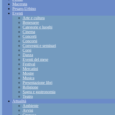
Macerata
Pesaro-Urbino
Eventi
Arte e cultura
Benessere
Categorie e luoghi
Cinema
Concerti
Concorsi
Convegni e seminari
Corsi
Danza
Eventi del mese
Festival
Mercatini
Mostre
Musica
Presentazione libri
Religione
Sagra e gastronomia
Teatro
Attualità
Ambiente
Avvisi
Cronaca