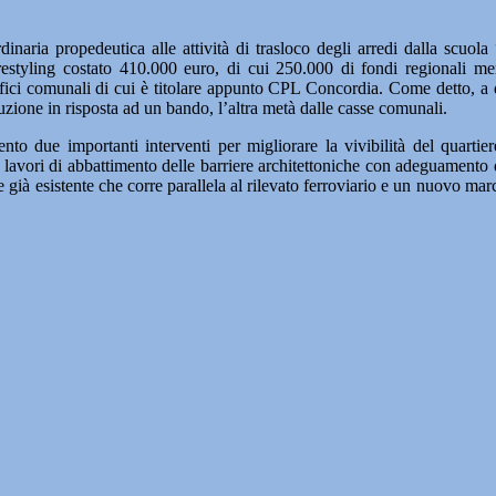
aria propedeutica alle attività di trasloco degli arredi dalla scuola 
restyling costato 410.000 euro, di cui 250.000 di fondi regionali me
ifici comunali di cui è titolare appunto CPL Concordia. Come detto, a 
uzione in risposta ad un bando, l’altra metà dalle casse comunali.
to due importanti interventi per migliorare la vivibilità del quartiere
 i lavori di abbattimento delle barriere architettoniche con adeguament
ile già esistente che corre parallela al rilevato ferroviario e un nuovo ma