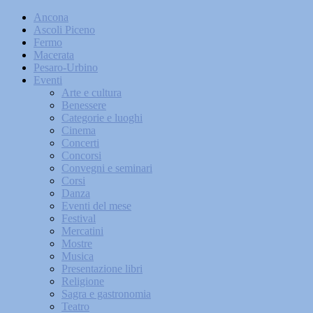
Ancona
Ascoli Piceno
Fermo
Macerata
Pesaro-Urbino
Eventi
Arte e cultura
Benessere
Categorie e luoghi
Cinema
Concerti
Concorsi
Convegni e seminari
Corsi
Danza
Eventi del mese
Festival
Mercatini
Mostre
Musica
Presentazione libri
Religione
Sagra e gastronomia
Teatro