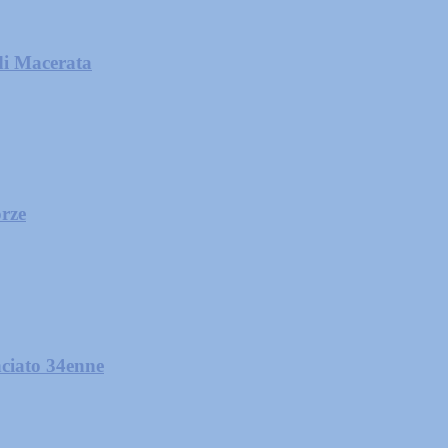
di Macerata
orze
nciato 34enne