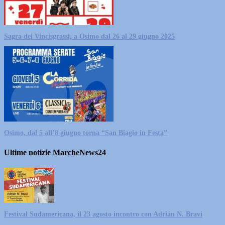
Sagra dei Vincisgrassi, a Osimo dal 26 al 29 giugno 2025
Osimo, dal 5 all’8 giugno torna “San Biagio in Festa”
Ultime notizie MarcheNews24
Festival Sudamericana, il 23 agosto incontro con Adrián N. Bravi