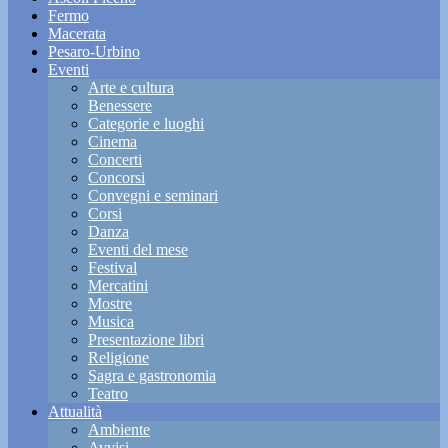
Fermo
Macerata
Pesaro-Urbino
Eventi
Arte e cultura
Benessere
Categorie e luoghi
Cinema
Concerti
Concorsi
Convegni e seminari
Corsi
Danza
Eventi del mese
Festival
Mercatini
Mostre
Musica
Presentazione libri
Religione
Sagra e gastronomia
Teatro
Attualità
Ambiente
Avvisi