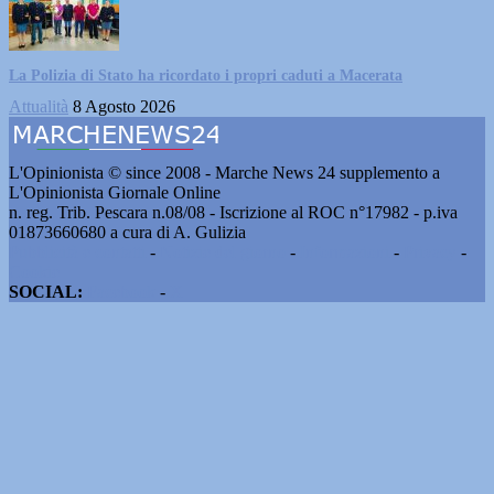
La Polizia di Stato ha ricordato i propri caduti a Macerata
Attualità
8 Agosto 2026
L'Opinionista © since 2008 - Marche News 24 supplemento a
L'Opinionista Giornale Online
n. reg. Trib. Pescara n.08/08 - Iscrizione al ROC n°17982 - p.iva
01873660680 a cura di A. Gulizia
Pubblicità e contatti
-
Notizie del giorno
-
Informazioni
-
Privacy
-
Cookie
SOCIAL:
Facebook
-
X