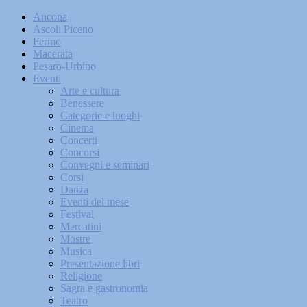
Ancona
Ascoli Piceno
Fermo
Macerata
Pesaro-Urbino
Eventi
Arte e cultura
Benessere
Categorie e luoghi
Cinema
Concerti
Concorsi
Convegni e seminari
Corsi
Danza
Eventi del mese
Festival
Mercatini
Mostre
Musica
Presentazione libri
Religione
Sagra e gastronomia
Teatro