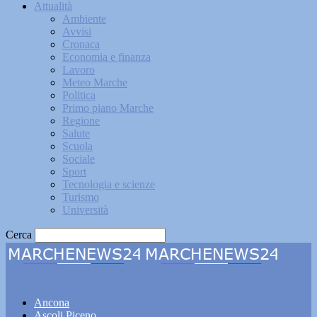
Attualità
Ambiente
Avvisi
Cronaca
Economia e finanza
Lavoro
Meteo Marche
Politica
Primo piano Marche
Regione
Salute
Scuola
Sociale
Sport
Tecnologia e scienze
Turismo
Università
Cerca
Marchenews24
Ancona
Ascoli Piceno