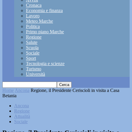
Cronaca
Economia e finanza
Lavoro
Meteo Marche
Politica
Primo piano Marche
Regione
Salute
Scuola
Sociale
Sport
Tecnologia e scienze
Turismo
Università
Home
Ancona
Regione, il Presidente Ceriscioli in visita a Casa
Betania
Ancona
Regione
Attualità
Sociale