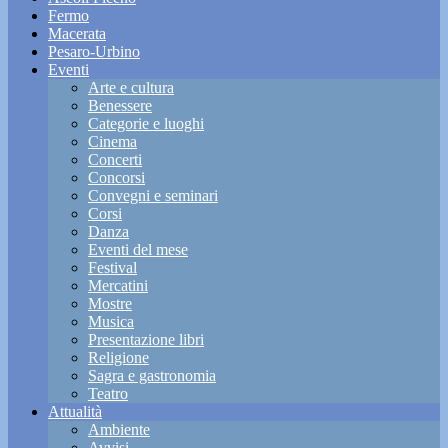
Fermo
Macerata
Pesaro-Urbino
Eventi
Arte e cultura
Benessere
Categorie e luoghi
Cinema
Concerti
Concorsi
Convegni e seminari
Corsi
Danza
Eventi del mese
Festival
Mercatini
Mostre
Musica
Presentazione libri
Religione
Sagra e gastronomia
Teatro
Attualità
Ambiente
Avvisi