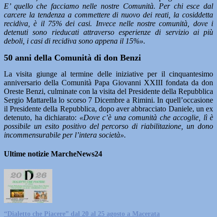
E’ quello che facciamo nelle nostre Comunità. Per chi esce dal
carcere la tendenza a commettere di nuovo dei reati, la cosiddetta
recidiva, è il 75% dei casi. Invece nelle nostre comunità, dove i
detenuti sono rieducati attraverso esperienze di servizio ai più
deboli, i casi di recidiva sono appena il 15%».
50 anni della Comunità di don Benzi
La visita giunge al termine delle iniziative per il cinquantesimo
anniversario della Comunità Papa Giovanni XXIII fondata da don
Oreste Benzi, culminate con la visita del Presidente della Repubblica
Sergio Mattarella lo scorso 7 Dicembre a Rimini. In quell’occasione
il Presidente della Repubblica, dopo aver abbracciato Daniele, un ex
detenuto, ha dichiarato:
«Dove c’è una comunità che accoglie, lì è
possibile un esito positivo del percorso di riabilitazione, un dono
incommensurabile per l’intera società».
Ultime notizie MarcheNews24
“Dialetto che Piacere” dal 20 al 25 agosto a Macerata