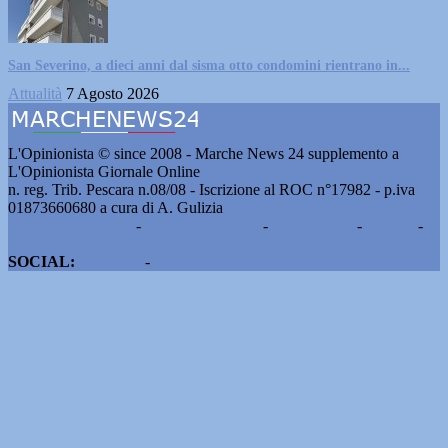
San Severino, a dieci anni dal sisma otto condomini rientrano in...
Attualità
7 Agosto 2026
L'Opinionista © since 2008 - Marche News 24 supplemento a
L'Opinionista Giornale Online
n. reg. Trib. Pescara n.08/08 - Iscrizione al ROC n°17982 - p.iva
01873660680 a cura di A. Gulizia
Pubblicità e contatti
-
Notizie del giorno
-
Informazioni
-
Privacy
-
Cookie
SOCIAL:
Facebook
-
X