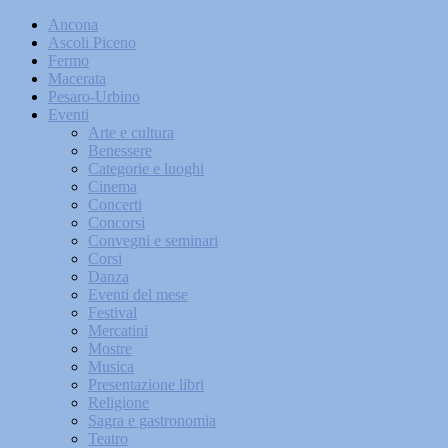
Ancona
Ascoli Piceno
Fermo
Macerata
Pesaro-Urbino
Eventi
Arte e cultura
Benessere
Categorie e luoghi
Cinema
Concerti
Concorsi
Convegni e seminari
Corsi
Danza
Eventi del mese
Festival
Mercatini
Mostre
Musica
Presentazione libri
Religione
Sagra e gastronomia
Teatro