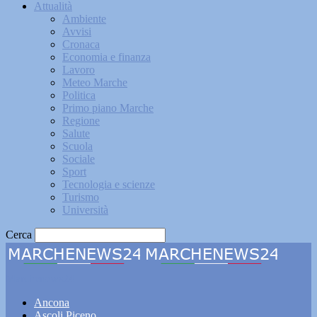
Attualità
Ambiente
Avvisi
Cronaca
Economia e finanza
Lavoro
Meteo Marche
Politica
Primo piano Marche
Regione
Salute
Scuola
Sociale
Sport
Tecnologia e scienze
Turismo
Università
Cerca
Marchenews24
Ancona
Ascoli Piceno