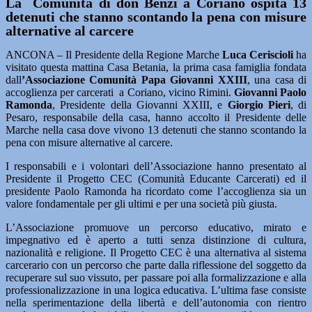
La Comunità di don Benzi a Coriano ospita 13
detenuti che stanno scontando la pena con misure
alternative al carcere
ANCONA – Il Presidente della Regione Marche
Luca Ceriscioli
ha
visitato questa mattina Casa Betania, la prima casa famiglia fondata
dall
’Associazione Comunità Papa Giovanni XXIII
, una casa di
accoglienza per carcerati a Coriano, vicino Rimini.
Giovanni Paolo
Ramonda
, Presidente della Giovanni XXIII, e
Giorgio Pieri
, di
Pesaro, responsabile della casa, hanno accolto il Presidente delle
Marche nella casa dove vivono 13 detenuti che stanno scontando la
pena con misure alternative al carcere.
I responsabili e i volontari dell’Associazione hanno presentato al
Presidente il Progetto CEC (Comunità Educante Carcerati) ed il
presidente Paolo Ramonda ha ricordato come l’accoglienza sia un
valore fondamentale per gli ultimi e per una società più giusta.
L’Associazione promuove un percorso educativo, mirato e
impegnativo ed è aperto a tutti senza distinzione di cultura,
nazionalità e religione. Il Progetto CEC è una alternativa al sistema
carcerario con un percorso che parte dalla riflessione del soggetto da
recuperare sul suo vissuto, per passare poi alla formalizzazione e alla
professionalizzazione in una logica educativa. L’ultima fase consiste
nella sperimentazione della libertà e dell’autonomia con rientro