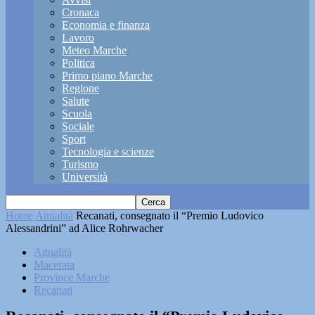
Cronaca
Economia e finanza
Lavoro
Meteo Marche
Politica
Primo piano Marche
Regione
Salute
Scuola
Sociale
Sport
Tecnologia e scienze
Turismo
Università
Home
Attualità
Recanati, consegnato il “Premio Ludovico
Alessandrini” ad Alice Rohrwacher
Attualità
Macerata
Province Marche
Recanati