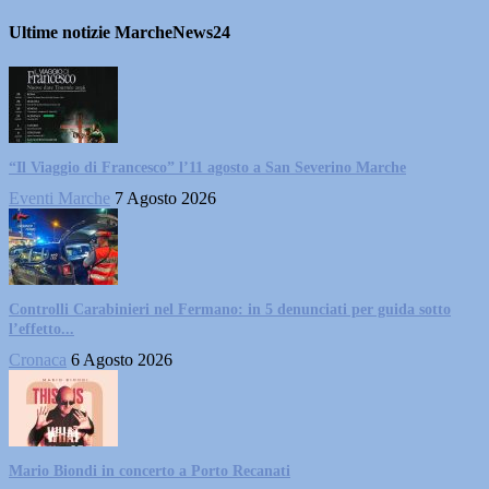
Ultime notizie MarcheNews24
“Il Viaggio di Francesco” l’11 agosto a San Severino Marche
Eventi Marche
7 Agosto 2026
Controlli Carabinieri nel Fermano: in 5 denunciati per guida sotto
l’effetto...
Cronaca
6 Agosto 2026
Mario Biondi in concerto a Porto Recanati