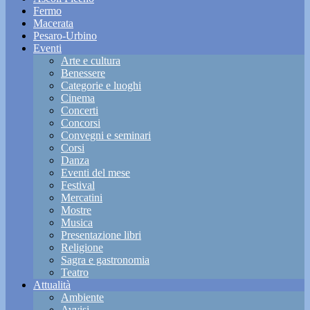
Fermo
Macerata
Pesaro-Urbino
Eventi
Arte e cultura
Benessere
Categorie e luoghi
Cinema
Concerti
Concorsi
Convegni e seminari
Corsi
Danza
Eventi del mese
Festival
Mercatini
Mostre
Musica
Presentazione libri
Religione
Sagra e gastronomia
Teatro
Attualità
Ambiente
Avvisi