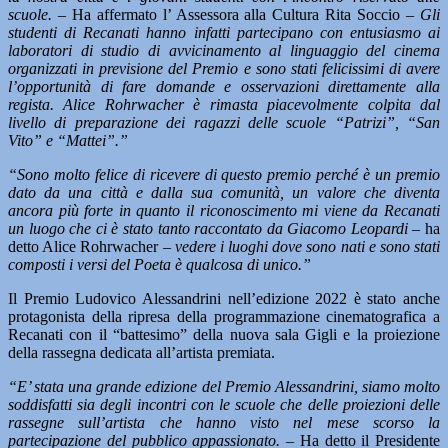
scuole. –
Ha affermato l’ Assessora alla Cultura Rita Soccio
– Gli
studenti di Recanati hanno infatti partecipano con entusiasmo ai
laboratori di studio di avvicinamento al linguaggio del cinema
organizzati in previsione del Premio e sono stati felicissimi di avere
l’opportunità di fare domande e osservazioni direttamente alla
regista. Alice Rohrwacher è rimasta piacevolmente colpita dal
livello di preparazione dei ragazzi delle scuole “Patrizi”, “San
Vito” e “Mattei”.”
“Sono molto felice di ricevere di questo premio perché è un premio
dato da una città e dalla sua comunità, un valore che diventa
ancora più forte in quanto il riconoscimento mi viene da Recanati
un luogo che ci è stato tanto raccontato da Giacomo Leopardi
– ha
detto Alice Rohrwacher –
vedere i luoghi dove sono nati e sono stati
composti i versi del Poeta è qualcosa di unico.”
Il Premio Ludovico Alessandrini nell’edizione 2022 è stato anche
protagonista della ripresa della programmazione cinematografica a
Recanati con il “battesimo” della nuova sala Gigli e la proiezione
della rassegna dedicata all’artista premiata.
“E’ stata una grande edizione del Premio Alessandrini, siamo molto
soddisfatti sia degli incontri con le scuole che delle proiezioni delle
rassegne sull’artista che hanno visto nel mese scorso la
partecipazione del pubblico appassionato. –
Ha detto il Presidente