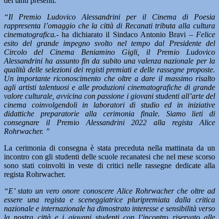
dei tanti presenti.
“Il Premio Ludovico Alessandrini per il Cinema di Poesia
rappresenta l’omaggio che la città di Recanati tributa alla cultura
cinematografica.-
ha dichiarato il Sindaco Antonio Bravi –
Felice
esito del grande impegno svolto nel tempo dal Presidente del
Circolo del Cinema Beniamino Gigli, il Premio Ludovico
Alessandrini ha assunto fin da subito una valenza nazionale per la
qualità delle selezioni dei registi premiati e delle rassegne proposte.
Un importante riconoscimento che oltre a dare il massimo risalto
agli artisti talentuosi e alle produzioni cinematografiche di grande
valore culturale, avvicina con passione i giovani studenti all’arte del
cinema coinvolgendoli in laboratori di studio ed in iniziative
didattiche preparatorie alla cerimonia finale. Siamo lieti di
consegnare il Premio Alessandrini 2022 alla regista Alice
Rohrwacher. ”
La cerimonia di consegna è stata preceduta nella mattinata da un
incontro con gli studenti delle scuole recanatesi che nel mese scorso
sono stati coinvolti in veste di critici nelle rassegne dedicate alla
regista Rohrwacher.
“E’ stato un vero onore conoscere Alice Rohrwacher che oltre ad
essere una regista e sceneggiatrice pluripremiata dalla critica
nazionale e internazionale ha dimostrato interesse e sensibilità verso
la nostra città e i giovani studenti con l’incontro riservato alle