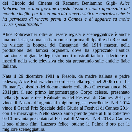
del Circolo del Cinema di Recanati Beniamino Gigli- A
lice
Rohrwacher è una giovane regista toscana molto apprezzata nel
mondo cinefilo per il suo marcato senso estetico e narrativo che le
ha permesso di vincere premi a Cannes e di apparire su molte
riviste specializzate.”
Alice Rohrwacher oltre ad essere regista e sceneggiatrice è anche
una musicista, suona la fisarmonica e prima di ripartire da Recanati,
ha visitato la bottega dei Castagnari, dal 1914 maestri nella
produzione dei famosi organetti, dove ha apprezzato l’antica
tradizione artigianale degli strumenti musicali tanto da decidere di
inserirli nella serie televisiva che sta preparando sulle antiche fiabe
Italiane.
Nata il 29 dicembre 1981 a Fiesole, da madre italiana e padre
tedesco, Alice Rohrwacher esordisce nella regia nel 2006 con “La
Fiumara”, episodio del documentario collettivo Checosamanca, Nel
2011gira il suo primo lungometraggio Corpo celeste, presentato
nella Quinzaine des Réalisateurs del Festival di Cannes 2011, e
vince il Nastro d’argento al miglior regista esordiente. Nel 2014
vince il Grand Prix Speciale della Giuria al Festival di Cannes 2014
con Le meraviglie. Nello stesso anno prende parte al film collettivo
9×10 novanta presentato al Festival di Venezia. Nel 2018 a Cannes
il suo ultimo film, Lazzaro felice, ottiene la Palma d’oro per la
migliore sceneggiatura.