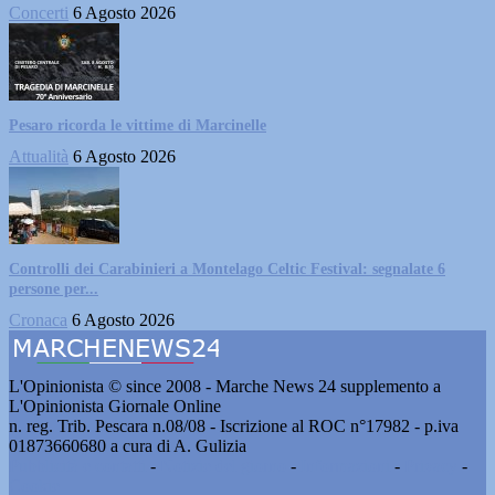
Concerti
6 Agosto 2026
Pesaro ricorda le vittime di Marcinelle
Attualità
6 Agosto 2026
Controlli dei Carabinieri a Montelago Celtic Festival: segnalate 6
persone per...
Cronaca
6 Agosto 2026
L'Opinionista © since 2008 - Marche News 24 supplemento a
L'Opinionista Giornale Online
n. reg. Trib. Pescara n.08/08 - Iscrizione al ROC n°17982 - p.iva
01873660680 a cura di A. Gulizia
Pubblicità e contatti
-
Notizie del giorno
-
Informazioni
-
Privacy
-
Cookie