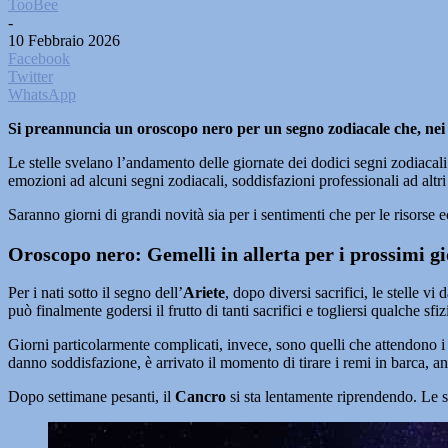
TooBee
-
10 Febbraio 2026
Facebook
Twitter
WhatsApp
Si preannuncia un oroscopo nero per un segno zodiacale che, nei
Le stelle svelano l’andamento delle giornate dei dodici segni zodiacali 
emozioni ad alcuni segni zodiacali, soddisfazioni professionali ad altr
Saranno giorni di grandi novità sia per i sentimenti che per le risors
Oroscopo nero: Gemelli in allerta per i prossimi gi
Per i nati sotto il segno dell’
Ariete
, dopo diversi sacrifici, le stelle 
può finalmente godersi il frutto di tanti sacrifici e togliersi qualche s
Giorni particolarmente complicati, invece, sono quelli che attendono i 
danno soddisfazione, è arrivato il momento di tirare i remi in barca, an
Dopo settimane pesanti, il
Cancro
si sta lentamente riprendendo. Le s