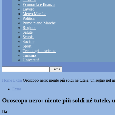
Economia e finanza
Lavoro
Meteo Marche
Politica
Primo piano Marche
Regione
Salute
Scuola
Sociale
Sport
Tecnologia e scienze
Turismo
Università
Home
Extra
Oroscopo nero: niente più soldi né tutele, un segno nel mi
Extra
Oroscopo nero: niente più soldi né tutele, 
Da