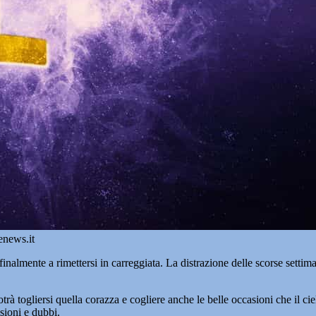
enews.it
finalmente a rimettersi in carreggiata. La distrazione delle scorse settim
rà togliersi quella corazza e cogliere anche le belle occasioni che il ci
isioni e dubbi.