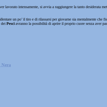
er lavorato intensamente, si avvia a raggiungere la tanto desiderata me
 allentare un po’ il tiro e di rilassarsi per giovarne sia mentalmente che f
o dei
Pesci
avranno la possibilità di aprire il proprio cuore senza aver paur
l Nera