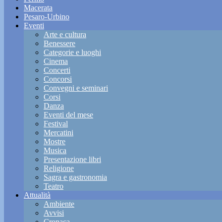
Macerata
Pesaro-Urbino
Eventi
Arte e cultura
Benessere
Categorie e luoghi
Cinema
Concerti
Concorsi
Convegni e seminari
Corsi
Danza
Eventi del mese
Festival
Mercatini
Mostre
Musica
Presentazione libri
Religione
Sagra e gastronomia
Teatro
Attualità
Ambiente
Avvisi
Cronaca