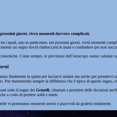
 prossimi giorni, vivrà momenti davvero complicati.
tra i quali, uno in particolare, nei prossimi giorni, vivrà momenti compli
i mentre un segno dovrà rimboccarsi le mani e combattere per non soccomb
e economiche. Come sempre, le previsioni dell’oroscopo vanno valutate su
orni
vi danno finalmente la spinta per lasciarvi andare ma anche per prenderv
fizio. Pur mantenendo sempre la diffidenza che è tipica di questo segno, ci
nati sotto il segno dei
Gemelli
, chiamati a prendere delle decisioni anch
che a costo di perdere soldi e tutele.
telle vi porteranno momenti sereni e piacevoli da godersi totalmente.