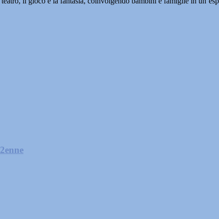
 teatro, il gioco e la fantasia, coinvolgendo bambini e famiglie in un’es
32enne