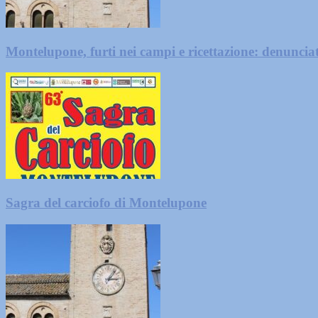
Montelupone, furti nei campi e ricettazione: denunci
Sagra del carciofo di Montelupone