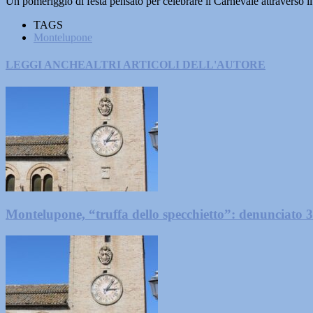
Un pomeriggio di festa pensato per celebrare il Carnevale attraverso il
TAGS
Montelupone
LEGGI ANCHE
ALTRI ARTICOLI DELL'AUTORE
Montelupone, “truffa dello specchietto”: denunciato 