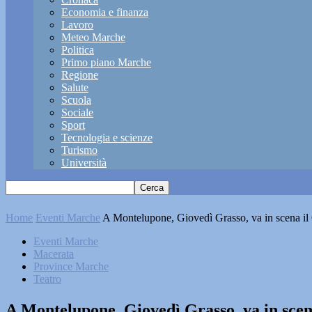
Economia e finanza
Lavoro
Meteo Marche
Politica
Primo piano Marche
Regione
Salute
Scuola
Sociale
Sport
Tecnologia e scienze
Turismo
Università
Home
Eventi Marche
A Montelupone, Giovedì Grasso, va in scena il 
Eventi Marche
Macerata
Province Marche
Teatro
A Montelupone, Giovedì Grasso, va in scen