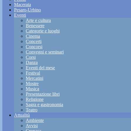
Macerata
Pesaro-Urbino
Eventi
Arte e cultura
Benessere
Categorie e luoghi
Cinema
Concerti
Concorsi
Convegni e seminari
Corsi
Danza
Eventi del mese
Festival
Mercatini
Mostre
Musica
Presentazione libri
Religione
Sagra e gastronomia
Teatro
Attualità
Ambiente
Avvisi
Cronaca