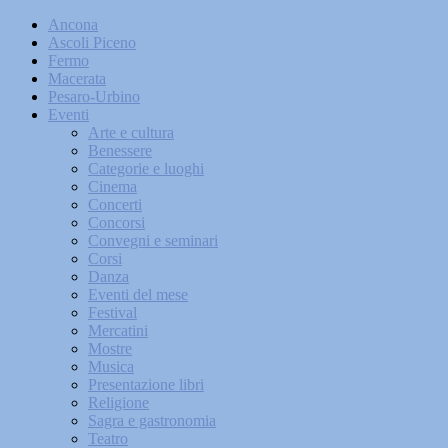
Ancona
Ascoli Piceno
Fermo
Macerata
Pesaro-Urbino
Eventi
Arte e cultura
Benessere
Categorie e luoghi
Cinema
Concerti
Concorsi
Convegni e seminari
Corsi
Danza
Eventi del mese
Festival
Mercatini
Mostre
Musica
Presentazione libri
Religione
Sagra e gastronomia
Teatro