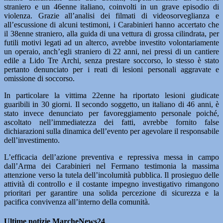
straniero e un 46enne italiano, coinvolti in un grave episodio di
violenza. Grazie all’analisi dei filmati di videosorveglianza e
all’escussione di alcuni testimoni, i Carabinieri hanno accertato che
il 38enne straniero, alla guida di una vettura di grossa cilindrata, per
futili motivi legati ad un alterco, avrebbe investito volontariamente
un operaio, anch’egli straniero di 22 anni, nei pressi di un cantiere
edile a Lido Tre Archi, senza prestare soccorso, lo stesso è stato
pertanto denunciato per i reati di lesioni personali aggravate e
omissione di soccorso.
In particolare la vittima 22enne ha riportato lesioni giudicate
guaribili in 30 giorni. Il secondo soggetto, un italiano di 46 anni, è
stato invece denunciato per favoreggiamento personale poiché,
ascoltato nell’immediatezza dei fatti, avrebbe fornito false
dichiarazioni sulla dinamica dell’evento per agevolare il responsabile
dell’investimento.
L’efficacia dell’azione preventiva e repressiva messa in campo
dall’Arma dei Carabinieri nel Fermano testimonia la massima
attenzione verso la tutela dell’incolumità pubblica. Il prosieguo delle
attività di controllo e il costante impegno investigativo rimangono
prioritari per garantire una solida percezione di sicurezza e la
pacifica convivenza all’interno della comunità.
Ultime notizie MarcheNews24