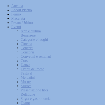
Ancona
Ascoli Piceno
Fermo
Macerata
Pesaro-Urbino
Eventi
Arte e cultura
Benessere
Categorie e luoghi
Cinema
Concerti
Concorsi
Convegni e seminari
Corsi
Danza
Eventi del mese
Festival
Mercatini
Mostre
Musica
Presentazione libri
Religione
Sagra e gastronomia
Teatro