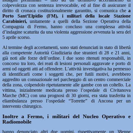
colpevolezza con sentenza irrevocabile, ed al fine di assicurare il
diritto di cronaca costituzionalmente garantito, si comunica che
a
Porto Sant’Elpidio (FM), i militari della locale Stazione
Carabinieri,
unitamente a quelli della Sezione Operativa della
Compagnia di Fermo, hanno concluso una complessa attività
d’indagine scaturita da una violenta aggressione avvenuta la sera del
5 aprile scorso.
Al termine degli accertamenti, sono stati denunciati in stato di libertà
alla competente Autorità Giudiziaria due stranieri di 28 e 21 anni,
già noti alle forze dell’ordine. I due sono ritenuti responsabili, in
concorso tra loro, dei reati di lesioni personali aggravate e porto di
armi od oggetti atti ad offendere. L’attività investigativa ha permesso
di identificarli come i soggetti che, per futili motivi, avrebbero
aggredito un connazionale nel parcheggio di un centro commerciale
della zona, colpendolo ripetutamente alle gambe con un coltello. La
vittima, inizialmente medicata presso l’ospedale di Civitanova
Marche (MC) con una prognosi di 30 giorni, era stata trasferita in
eliambulanza presso l’ospedale “Torrette” di Ancona per un
intervento chirurgico.
Inoltre a Fermo
,
i militari del Nucleo Operativo e
Radiomobile
hanno denunciato altri due uomini, rispettivamente un 38enne