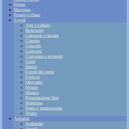
Fermo
Macerata
Pesaro-Urbino
Eventi
Arte e cultura
Benessere
Categorie e luoghi
Cinema
Concerti
Concorsi
Convegni e seminari
Corsi
Danza
Eventi del mese
Festival
Mercatini
Mostre
Musica
Presentazione libri
Religione
Sagra e gastronomia
Teatro
Attualità
Ambiente
Avvisi