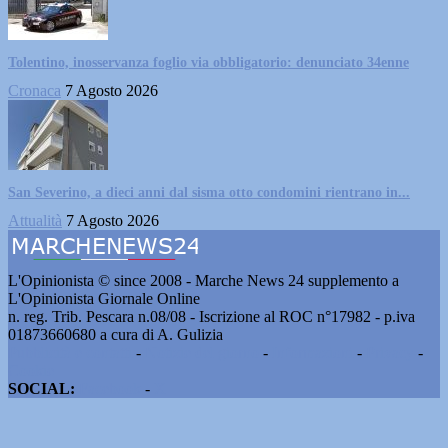
Tolentino, inosservanza foglio via obbligatorio: denunciato 34enne
Cronaca
7 Agosto 2026
San Severino, a dieci anni dal sisma otto condomini rientrano in...
Attualità
7 Agosto 2026
L'Opinionista © since 2008 - Marche News 24 supplemento a
L'Opinionista Giornale Online
n. reg. Trib. Pescara n.08/08 - Iscrizione al ROC n°17982 - p.iva
01873660680 a cura di A. Gulizia
Pubblicità e contatti
-
Notizie del giorno
-
Informazioni
-
Privacy
-
Cookie
SOCIAL:
Facebook
-
X