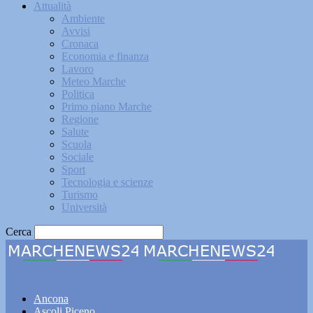
Attualità
Ambiente
Avvisi
Cronaca
Economia e finanza
Lavoro
Meteo Marche
Politica
Primo piano Marche
Regione
Salute
Scuola
Sociale
Sport
Tecnologia e scienze
Turismo
Università
Cerca
Marchenews24
Ancona
Ascoli Piceno