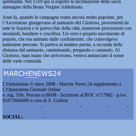
spiritualità. Nel 1519 qui si registro la lacrimazione della sacra
immagine della Beata Vergine Addolorata.
Anni fa, quando le campagne erano ancora molto popolate, per
l’Ascensione giungevano al santuario del Glorioso, provenienti da
tutte le frazioni e le parrocchie della città, numerose processioni con
stendardi, bandiere e crocifissi. Un vero e proprio movimento di
popolo, che era animato dalle confraternite, che coinvolgeva
tantissime persone. Si partiva al mattino presto, a seconda della
distanza dal santuario, camminando, pregando e cantando. Al
Glorioso, man mano che arrivavano, veniva annunciato il nome
delle varie comunità.
L'Opinionista © since 2008 - Marche News 24 supplemento a
L'Opinionista Giornale Online
n. reg. Trib. Pescara n.08/08 - Iscrizione al ROC n°17982 - p.iva
01873660680 a cura di A. Gulizia
Pubblicità e contatti
-
Notizie del giorno
-
Informazioni
-
Privacy
-
Cookie
SOCIAL:
Facebook
-
X