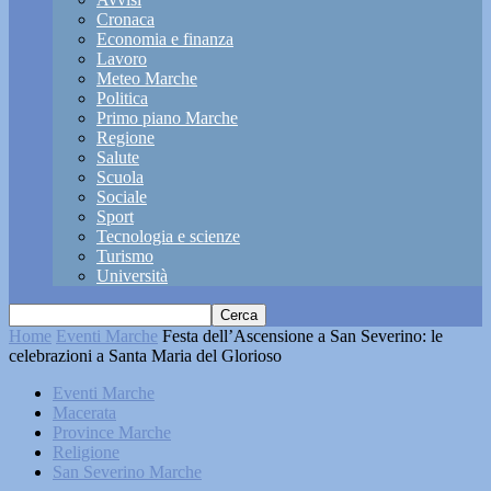
Cronaca
Economia e finanza
Lavoro
Meteo Marche
Politica
Primo piano Marche
Regione
Salute
Scuola
Sociale
Sport
Tecnologia e scienze
Turismo
Università
Home
Eventi Marche
Festa dell’Ascensione a San Severino: le
celebrazioni a Santa Maria del Glorioso
Eventi Marche
Macerata
Province Marche
Religione
San Severino Marche