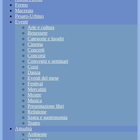
Fermo
Macerata
Pesaro-Urbino
Eventi
Arte e cultura
Benessere
Categorie e luoghi
Cinema
Concerti
Concorsi
Convegni e seminari
Corsi
Danza
Eventi del mese
Festival
Mercatini
Mostre
Musica
Presentazione libri
Religione
Sagra e gastronomia
Teatro
Attualità
Ambiente
Avvisi