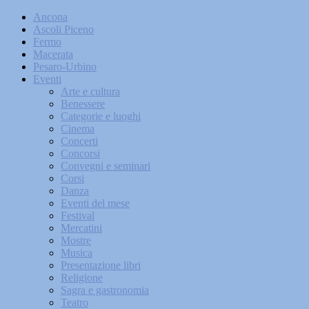
Ancona
Ascoli Piceno
Fermo
Macerata
Pesaro-Urbino
Eventi
Arte e cultura
Benessere
Categorie e luoghi
Cinema
Concerti
Concorsi
Convegni e seminari
Corsi
Danza
Eventi del mese
Festival
Mercatini
Mostre
Musica
Presentazione libri
Religione
Sagra e gastronomia
Teatro