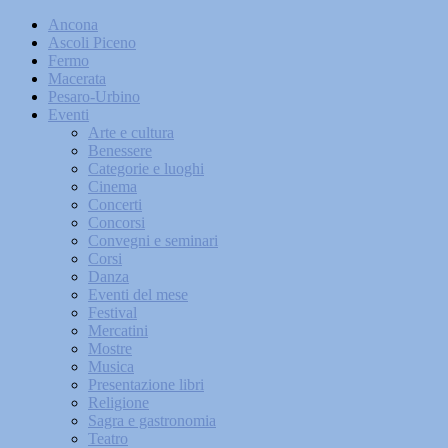
Ancona
Ascoli Piceno
Fermo
Macerata
Pesaro-Urbino
Eventi
Arte e cultura
Benessere
Categorie e luoghi
Cinema
Concerti
Concorsi
Convegni e seminari
Corsi
Danza
Eventi del mese
Festival
Mercatini
Mostre
Musica
Presentazione libri
Religione
Sagra e gastronomia
Teatro