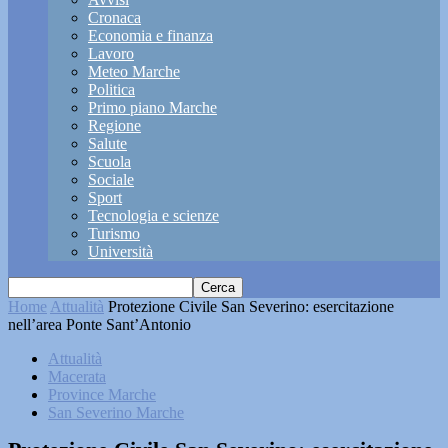
Cronaca
Economia e finanza
Lavoro
Meteo Marche
Politica
Primo piano Marche
Regione
Salute
Scuola
Sociale
Sport
Tecnologia e scienze
Turismo
Università
Home
Attualità
Protezione Civile San Severino: esercitazione
nell’area Ponte Sant’Antonio
Attualità
Macerata
Province Marche
San Severino Marche