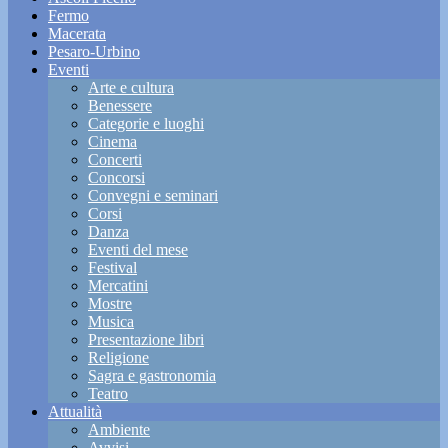
Fermo
Macerata
Pesaro-Urbino
Eventi
Arte e cultura
Benessere
Categorie e luoghi
Cinema
Concerti
Concorsi
Convegni e seminari
Corsi
Danza
Eventi del mese
Festival
Mercatini
Mostre
Musica
Presentazione libri
Religione
Sagra e gastronomia
Teatro
Attualità
Ambiente
Avvisi