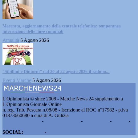
Macerata, aggiornamento della centrale telefonica: temporanea
interruzione delle linee comunali
Attualità
5 Agosto 2026
“Sibillini e Dintorni” dal 20 al 22 agosto 2026 il raduno...
Eventi Marche
5 Agosto 2026
L'Opinionista © since 2008 - Marche News 24 supplemento a
L'Opinionista Giornale Online
n. reg. Trib. Pescara n.08/08 - Iscrizione al ROC n°17982 - p.iva
01873660680 a cura di A. Gulizia
Pubblicità e contatti
-
Notizie del giorno
-
Informazioni
-
Privacy
-
Cookie
SOCIAL:
Facebook
-
X