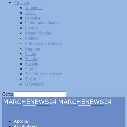
Attualità
Ambiente
Avvisi
Cronaca
Economia e finanza
Lavoro
Meteo Marche
Politica
Primo piano Marche
Regione
Salute
Scuola
Sociale
Sport
Tecnologia e scienze
Turismo
Università
Cerca
Marchenews24
Ancona
Ascoli Piceno