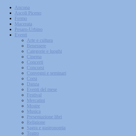
Ancona
Ascoli Piceno
Fermo
Macerata
Pesaro-Urbino
Eventi
Arte e cultura
Benessere
Categorie e luoghi
Cinema
Concerti
Concorsi
Convegni e seminari
Corsi
Danza
Eventi del mese
Festival
Mercatini
Mostre
Musica
Presentazione libri
Religione
Sagra e gastronomia
Teatro