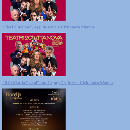
“Fiori d’acciaio”, oggi in scena a Civitanova Marche
“Il fu Mattia Pascal” con Geppy Gleijeses a Civitanova Marche