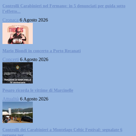
Controlli Carabinieri nel Fermano: in 5 denunciati per guida sotto
l’effetto...
Cronaca
6 Agosto 2026
Mario Biondi in concerto a Porto Recanati
Concerti
6 Agosto 2026
Pesaro ricorda le vittime di Marcinelle
Attualità
6 Agosto 2026
Controlli dei Carabinieri a Montelago Celtic Festival: segnalate 6
persone per...