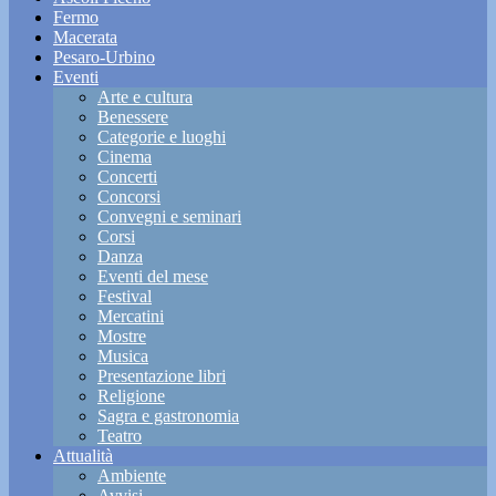
Fermo
Macerata
Pesaro-Urbino
Eventi
Arte e cultura
Benessere
Categorie e luoghi
Cinema
Concerti
Concorsi
Convegni e seminari
Corsi
Danza
Eventi del mese
Festival
Mercatini
Mostre
Musica
Presentazione libri
Religione
Sagra e gastronomia
Teatro
Attualità
Ambiente
Avvisi