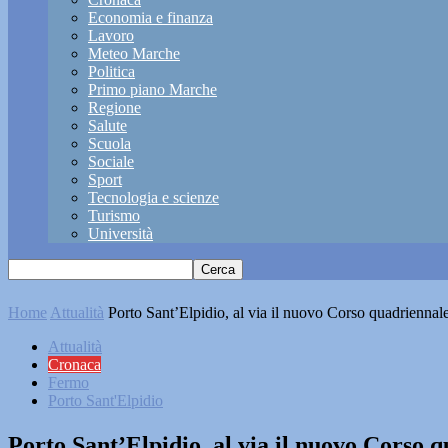
Economia e finanza
Lavoro
Meteo Marche
Politica
Primo piano Marche
Regione
Salute
Scuola
Sociale
Sport
Tecnologia e scienze
Turismo
Università
Home
Attualità
Porto Sant’Elpidio, al via il nuovo Corso quadriennal
Attualità
Cronaca
Fermo
Porto Sant'Elpidio
Porto Sant’Elpidio, al via il nuovo Corso 