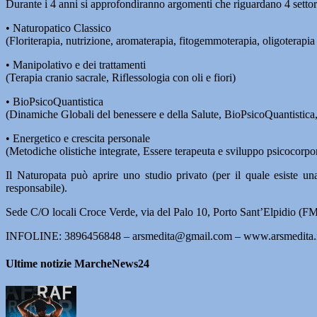
Durante i 4 anni si approfondiranno argomenti che riguardano 4 settori tu
• Naturopatico Classico
(Floriterapia, nutrizione, aromaterapia, fitogemmoterapia, oligoterapia e
• Manipolativo e dei trattamenti
(Terapia cranio sacrale, Riflessologia con oli e fiori)
• BioPsicoQuantistica
(Dinamiche Globali del benessere e della Salute, BioPsicoQuantistica
• Energetico e crescita personale
(Metodiche olistiche integrate, Essere terapeuta e sviluppo psicocorp
Il Naturopata può aprire uno studio privato (per il quale esiste una
responsabile).
Sede C/O locali Croce Verde, via del Palo 10, Porto Sant’Elpidio (F
INFOLINE: 3896456848 – arsmedita@gmail.com – www.arsmedita.it 
Ultime notizie MarcheNews24