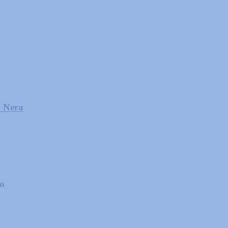
l Nera
zo