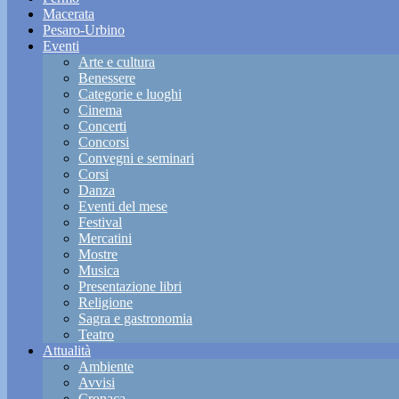
Macerata
Pesaro-Urbino
Eventi
Arte e cultura
Benessere
Categorie e luoghi
Cinema
Concerti
Concorsi
Convegni e seminari
Corsi
Danza
Eventi del mese
Festival
Mercatini
Mostre
Musica
Presentazione libri
Religione
Sagra e gastronomia
Teatro
Attualità
Ambiente
Avvisi
Cronaca