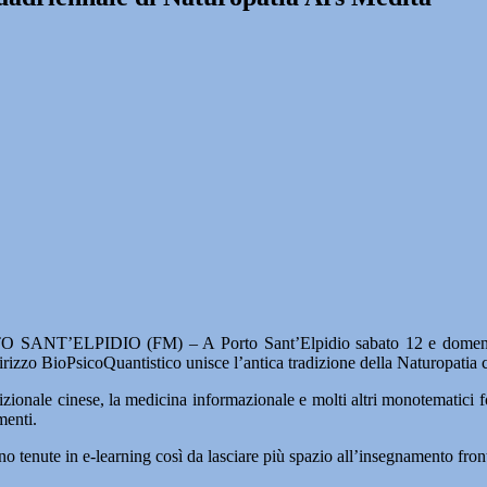
 SANT’ELPIDIO (FM) – A Porto Sant’Elpidio sabato 12 e domenica 
rizzo BioPsicoQuantistico unisce l’antica tradizione della Naturopatia cl
 tradizionale cinese, la medicina informazionale e molti altri monotemati
menti.
no tenute in e-learning così da lasciare più spazio all’insegnamento fronta