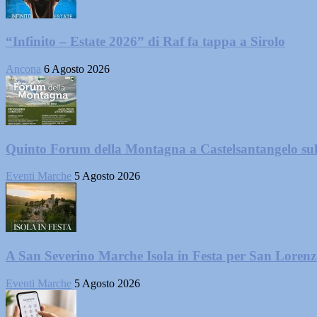
“Infinito – Estate 2026” di Raf fa tappa a Sirolo
Ancona
6 Agosto 2026
Quinto Forum della Montagna a Castelsantangelo su
Eventi Marche
5 Agosto 2026
A San Severino Marche Isola in Festa per San Loren
Eventi Marche
5 Agosto 2026