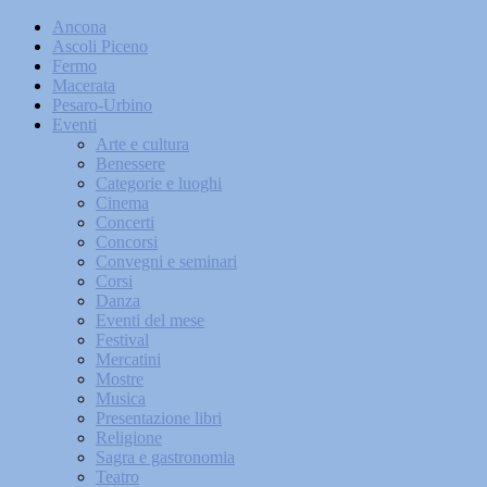
Ancona
Ascoli Piceno
Fermo
Macerata
Pesaro-Urbino
Eventi
Arte e cultura
Benessere
Categorie e luoghi
Cinema
Concerti
Concorsi
Convegni e seminari
Corsi
Danza
Eventi del mese
Festival
Mercatini
Mostre
Musica
Presentazione libri
Religione
Sagra e gastronomia
Teatro