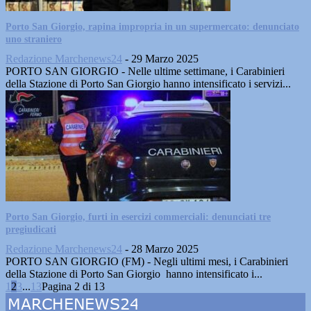
Porto San Giorgio, rapina impropria in un supermercato: denunciato
uno straniero
Redazione Marchenews24
-
29 Marzo 2025
PORTO SAN GIORGIO - Nelle ultime settimane, i Carabinieri
della Stazione di Porto San Giorgio hanno intensificato i servizi...
Porto San Giorgio, furti in esercizi commerciali: denunciati tre
pregiudicati
Redazione Marchenews24
-
28 Marzo 2025
PORTO SAN GIORGIO (FM) - Negli ultimi mesi, i Carabinieri
della Stazione di Porto San Giorgio hanno intensificato i...
1
2
3
...
13
Pagina 2 di 13