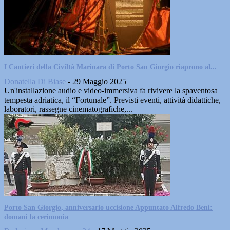
I Cantieri della Civiltà Marinara di Porto San Giorgio riaprono al...
Donatella Di Biase
-
29 Maggio 2025
Un'installazione audio e video-immersiva fa rivivere la spaventosa
tempesta adriatica, il “Fortunale”. Previsti eventi, attività didattiche,
laboratori, rassegne cinematografiche,...
Porto San Giorgio, anniversario uccisione Appuntato Alfredo Beni:
domani la cerimonia