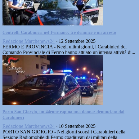
Controlli Carabinieri nel Fermano: tre denunce e un arresto
Redazione Marchenews24
-
12 Settembre 2025
FERMO E PROVINCIA - Negli ultimi giorni, i Carabinieri del
Comando Provinciale di Fermo hanno attuato un'intensa attività di...
Porto San Giorgio, un 44enne rapina una donna: denunciato dai
Carabinieri
Redazione Marchenews24
-
10 Settembre 2025
PORTO SAN GIORGIO - Nei giorni scorsi i Carabinieri della
Sezione Radiomobile di Fermo coadiuvati dai militari della