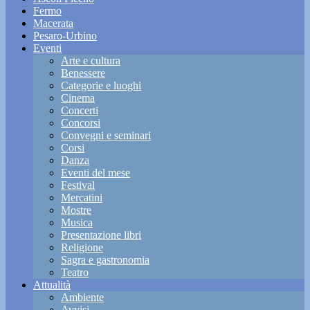
Fermo
Macerata
Pesaro-Urbino
Eventi
Arte e cultura
Benessere
Categorie e luoghi
Cinema
Concerti
Concorsi
Convegni e seminari
Corsi
Danza
Eventi del mese
Festival
Mercatini
Mostre
Musica
Presentazione libri
Religione
Sagra e gastronomia
Teatro
Attualità
Ambiente
Avvisi