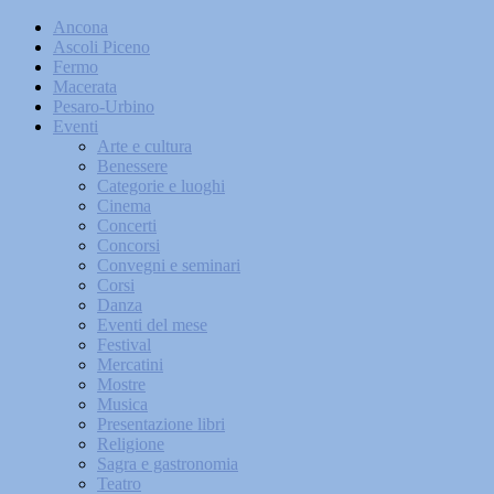
Ancona
Ascoli Piceno
Fermo
Macerata
Pesaro-Urbino
Eventi
Arte e cultura
Benessere
Categorie e luoghi
Cinema
Concerti
Concorsi
Convegni e seminari
Corsi
Danza
Eventi del mese
Festival
Mercatini
Mostre
Musica
Presentazione libri
Religione
Sagra e gastronomia
Teatro