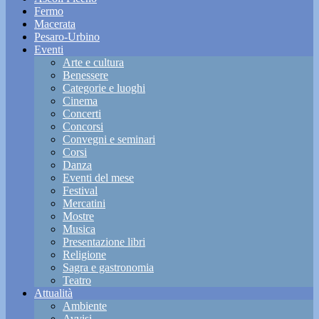
Fermo
Macerata
Pesaro-Urbino
Eventi
Arte e cultura
Benessere
Categorie e luoghi
Cinema
Concerti
Concorsi
Convegni e seminari
Corsi
Danza
Eventi del mese
Festival
Mercatini
Mostre
Musica
Presentazione libri
Religione
Sagra e gastronomia
Teatro
Attualità
Ambiente
Avvisi