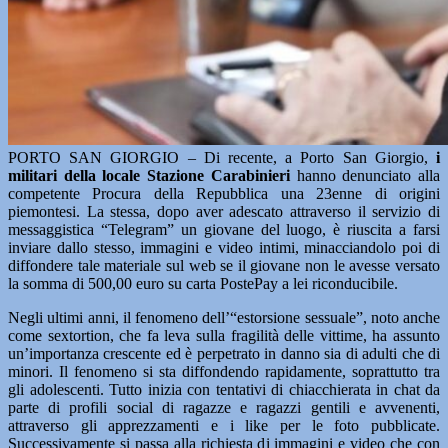
PORTO SAN GIORGIO – Di recente, a Porto San Giorgio,
i
militari della locale Stazione Carabinieri
hanno denunciato alla
competente Procura della Repubblica una 23enne di origini
piemontesi. La stessa, dopo aver adescato attraverso il servizio di
messaggistica “Telegram” un giovane del luogo, è riuscita a farsi
inviare dallo stesso, immagini e video intimi, minacciandolo poi di
diffondere tale materiale sul web se il giovane non le avesse versato
la somma di 500,00 euro su carta PostePay a lei riconducibile.
Negli ultimi anni, il fenomeno dell’“estorsione sessuale”, noto anche
come sextortion, che fa leva sulla fragilità delle vittime, ha assunto
un’importanza crescente ed è perpetrato in danno sia di adulti che di
minori. Il fenomeno si sta diffondendo rapidamente, soprattutto tra
gli adolescenti. Tutto inizia con tentativi di chiacchierata in chat da
parte di profili social di ragazze e ragazzi gentili e avvenenti,
attraverso gli apprezzamenti e i like per le foto pubblicate.
Successivamente si passa alla richiesta di immagini e video che con