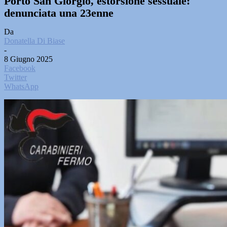
Porto San Giorgio, estorsione sessuale:
denunciata una 23enne
Da
Donatella Di Biase
-
8 Giugno 2025
Facebook
Twitter
WhatsApp