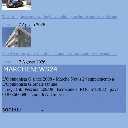
Tolentino, inosservanza foglio via obbligatorio: denunciato 34enne
Cronaca
7 Agosto 2026
San Severino, a dieci anni dal sisma otto condomini rientrano in...
Attualità
7 Agosto 2026
L'Opinionista © since 2008 - Marche News 24 supplemento a
L'Opinionista Giornale Online
n. reg. Trib. Pescara n.08/08 - Iscrizione al ROC n°17982 - p.iva
01873660680 a cura di A. Gulizia
Pubblicità e contatti
-
Notizie del giorno
-
Informazioni
-
Privacy
-
Cookie
SOCIAL:
Facebook
-
X