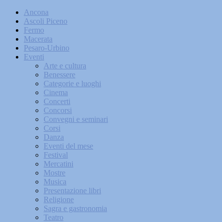
Ancona
Ascoli Piceno
Fermo
Macerata
Pesaro-Urbino
Eventi
Arte e cultura
Benessere
Categorie e luoghi
Cinema
Concerti
Concorsi
Convegni e seminari
Corsi
Danza
Eventi del mese
Festival
Mercatini
Mostre
Musica
Presentazione libri
Religione
Sagra e gastronomia
Teatro