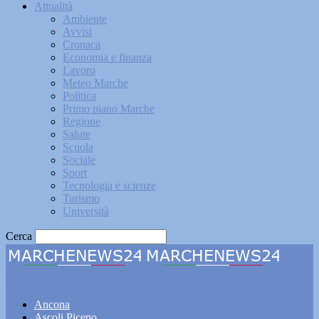
Attualità
Ambiente
Avvisi
Cronaca
Economia e finanza
Lavoro
Meteo Marche
Politica
Primo piano Marche
Regione
Salute
Scuola
Sociale
Sport
Tecnologia e scienze
Turismo
Università
Cerca
Marchenews24
Ancona
Ascoli Piceno