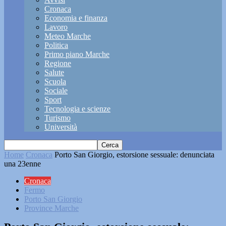
Cronaca
Economia e finanza
Lavoro
Meteo Marche
Politica
Primo piano Marche
Regione
Salute
Scuola
Sociale
Sport
Tecnologia e scienze
Turismo
Università
Home
Cronaca
Porto San Giorgio, estorsione sessuale: denunciata
una 23enne
Cronaca
Fermo
Porto San Giorgio
Province Marche