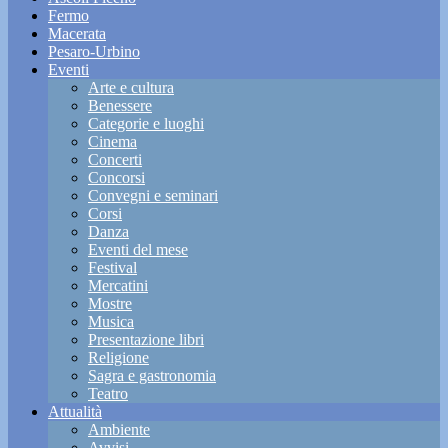
Fermo
Macerata
Pesaro-Urbino
Eventi
Arte e cultura
Benessere
Categorie e luoghi
Cinema
Concerti
Concorsi
Convegni e seminari
Corsi
Danza
Eventi del mese
Festival
Mercatini
Mostre
Musica
Presentazione libri
Religione
Sagra e gastronomia
Teatro
Attualità
Ambiente
Avvisi