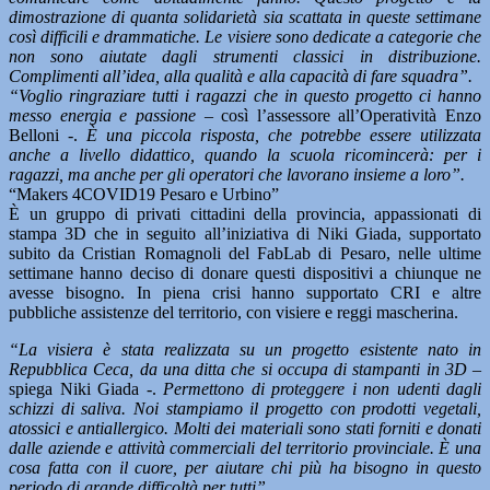
dimostrazione di quanta solidarietà sia scattata in queste settimane
così difficili e drammatiche. Le visiere sono dedicate a categorie che
non sono aiutate dagli strumenti classici in distribuzione.
Complimenti all’idea, alla qualità e alla capacità di fare squadra”.
“Voglio ringraziare tutti i ragazzi che in questo progetto ci hanno
messo energia e passione –
così l’assessore all’Operatività Enzo
Belloni -.
È una piccola risposta, che potrebbe essere utilizzata
anche a livello didattico, quando la scuola ricomincerà: per i
ragazzi, ma anche per gli operatori che lavorano insieme a loro”.
“Makers 4COVID19 Pesaro e Urbino”
È un gruppo di privati cittadini della provincia, appassionati di
stampa 3D che in seguito all’iniziativa di Niki Giada, supportato
subito da Cristian Romagnoli del FabLab di Pesaro, nelle ultime
settimane hanno deciso di donare questi dispositivi a chiunque ne
avesse bisogno. In piena crisi hanno supportato CRI e altre
pubbliche assistenze del territorio, con visiere e reggi mascherina.
“La visiera è stata realizzata su un progetto esistente nato in
Repubblica Ceca, da una ditta che si occupa di stampanti in 3D –
spiega Niki Giada -.
Permettono di proteggere i non udenti dagli
schizzi di saliva. Noi stampiamo il progetto con prodotti vegetali,
atossici e antiallergico. Molti dei materiali sono stati forniti e donati
dalle aziende e attività commerciali del territorio provinciale. È una
cosa fatta con il cuore, per aiutare chi più ha bisogno in questo
periodo di grande difficoltà per tutti”.