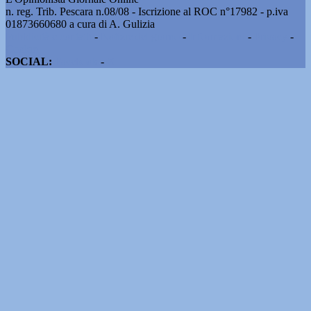
n. reg. Trib. Pescara n.08/08 - Iscrizione al ROC n°17982 - p.iva
01873660680 a cura di A. Gulizia
Pubblicità e contatti
-
Notizie del giorno
-
Informazioni
-
Privacy
-
Cookie
SOCIAL:
Facebook
-
X