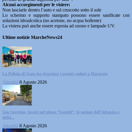
Alcuni accorgimenti per le visiere:
Non lasciarle dentro l’auto e sul cruscotto sotto il sole
Lo schermo e supporto stampato possono essere sanificate con
soluzioni idroalcolica (no acetone, no acqua bollente)
La visiera può anche essere esposta ad ozono e lampade UV.
Ultime notizie MarcheNews24
La Polizia di Stato ha ricordato i propri caduti a Macerata
Attualità
8 Agosto 2026
San Severino, lavori nel plesso “Gentili”: le sezioni dell’Infanzia e
della...
Attualità
8 Agosto 2026