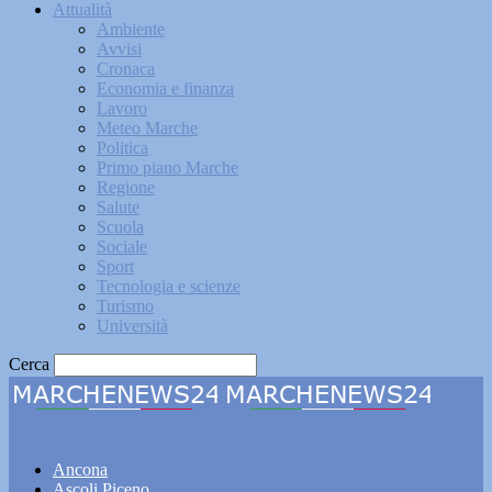
Attualità
Ambiente
Avvisi
Cronaca
Economia e finanza
Lavoro
Meteo Marche
Politica
Primo piano Marche
Regione
Salute
Scuola
Sociale
Sport
Tecnologia e scienze
Turismo
Università
Cerca
Marchenews24
Ancona
Ascoli Piceno