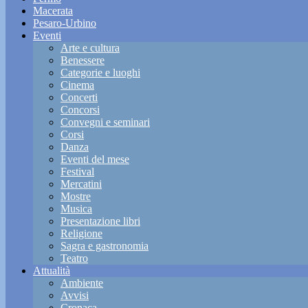
Macerata
Pesaro-Urbino
Eventi
Arte e cultura
Benessere
Categorie e luoghi
Cinema
Concerti
Concorsi
Convegni e seminari
Corsi
Danza
Eventi del mese
Festival
Mercatini
Mostre
Musica
Presentazione libri
Religione
Sagra e gastronomia
Teatro
Attualità
Ambiente
Avvisi
Cronaca