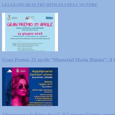
LEGGI ANCHE
ALTRI ARTICOLI DELL'AUTORE
Gran Premio 25 aprile “Memorial Mario Rimini”: il
“Appignano fashion show”, il 7 giugno l’atteso app