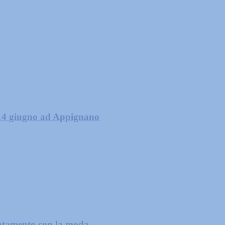
 14 giugno ad Appignano
untamento con la moda