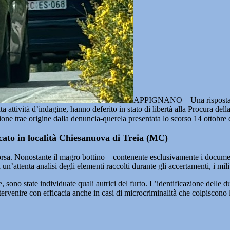
APPIGNANO – Una risposta ferm
ta attività d’indagine, hanno deferito in stato di libertà alla Procura del
ione trae origine dalla denuncia-querela presentata lo scorso 14 ottobre 
cato in località Chiesanuova di Treia (MC)
a borsa. Nonostante il magro bottino – contenente esclusivamente i docum
un’attenta analisi degli elementi raccolti durante gli accertamenti, i milit
e, sono state individuate quali autrici del furto. L’identificazione delle
ervenire con efficacia anche in casi di microcriminalità che colpiscono l