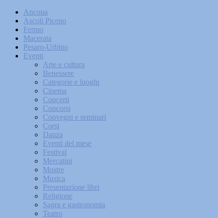
Ancona
Ascoli Piceno
Fermo
Macerata
Pesaro-Urbino
Eventi
Arte e cultura
Benessere
Categorie e luoghi
Cinema
Concerti
Concorsi
Convegni e seminari
Corsi
Danza
Eventi del mese
Festival
Mercatini
Mostre
Musica
Presentazione libri
Religione
Sagra e gastronomia
Teatro