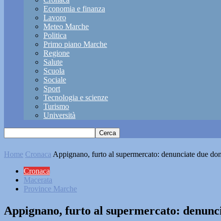
Economia e finanza
Lavoro
Meteo Marche
Politica
Primo piano Marche
Regione
Salute
Scuola
Sociale
Sport
Tecnologia e scienze
Turismo
Università
Home
Cronaca
Appignano, furto al supermercato: denunciate due do
Cronaca
Macerata
Province Marche
Appignano, furto al supermercato: denunc