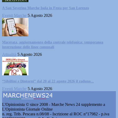
A San Severino Marche Isola in Festa per San Lorenzo
Eventi Marche
5 Agosto 2026
Macerata, aggiornamento della centrale telefonica: temporanea
interruzione delle linee comunali
Attualità
5 Agosto 2026
“Sibillini e Dintorni” dal 20 al 22 agosto 2026 il raduno...
Eventi Marche
5 Agosto 2026
L'Opinionista © since 2008 - Marche News 24 supplemento a
L'Opinionista Giornale Online
n. reg. Trib. Pescara n.08/08 - Iscrizione al ROC n°17982 - p.iva