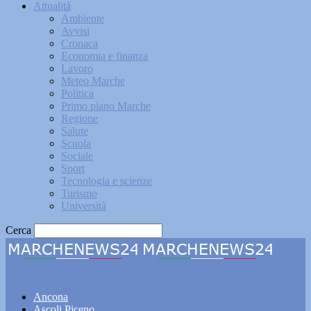
Attualità
Ambiente
Avvisi
Cronaca
Economia e finanza
Lavoro
Meteo Marche
Politica
Primo piano Marche
Regione
Salute
Scuola
Sociale
Sport
Tecnologia e scienze
Turismo
Università
Cerca
Marchenews24
Ancona
Ascoli Piceno