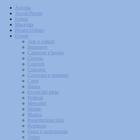
Ancona
Ascoli Piceno
Fermo
Macerata
Pesaro-Urbino
Eventi
Arte e cultura
Benessere
Categorie e luoghi
Cinema
Concerti
Concorsi
Convegni e seminari
Corsi
Danza
Eventi del mese
Festival
Mercatini
Mostre
Musica
Presentazione libri
Religione
Sagra e gastronomia
Teatro