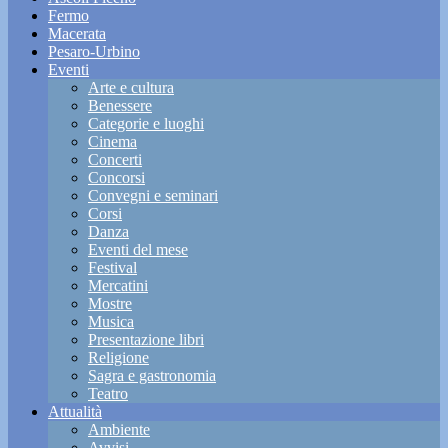
Fermo
Macerata
Pesaro-Urbino
Eventi
Arte e cultura
Benessere
Categorie e luoghi
Cinema
Concerti
Concorsi
Convegni e seminari
Corsi
Danza
Eventi del mese
Festival
Mercatini
Mostre
Musica
Presentazione libri
Religione
Sagra e gastronomia
Teatro
Attualità
Ambiente
Avvisi