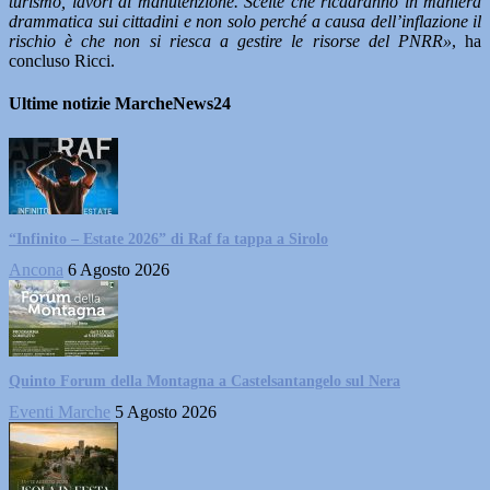
turismo, lavori di manutenzione. Scelte che ricadranno in maniera
drammatica sui cittadini e non solo perché a causa dell’inflazione il
rischio è che non si riesca a gestire le risorse del PNRR»
, ha
concluso Ricci.
Ultime notizie MarcheNews24
“Infinito – Estate 2026” di Raf fa tappa a Sirolo
Ancona
6 Agosto 2026
Quinto Forum della Montagna a Castelsantangelo sul Nera
Eventi Marche
5 Agosto 2026