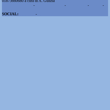
01873660680 a cura di A. Gulizia
Pubblicità e contatti
-
Notizie del giorno
-
Informazioni
-
Privacy
-
Cookie
SOCIAL:
Facebook
-
X