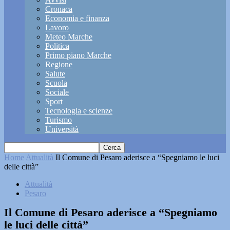
Cronaca
Economia e finanza
Lavoro
Meteo Marche
Politica
Primo piano Marche
Regione
Salute
Scuola
Sociale
Sport
Tecnologia e scienze
Turismo
Università
Home
Attualità
Il Comune di Pesaro aderisce a “Spegniamo le luci
delle città”
Attualità
Pesaro
Il Comune di Pesaro aderisce a “Spegniamo
le luci delle città”