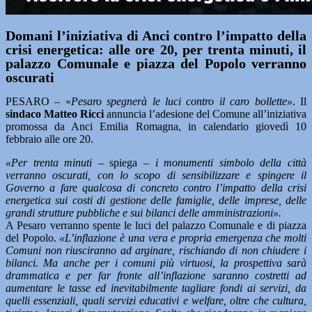
Domani l’iniziativa di Anci contro l’impatto della
crisi energetica: alle ore 20, per trenta minuti, il
palazzo Comunale e piazza del Popolo verranno
oscurati
PESARO – «
Pesaro spegnerà le luci contro il caro bollette»
. Il
sindaco Matteo Ricci
annuncia l’adesione del Comune all’iniziativa
promossa da Anci Emilia Romagna, in calendario giovedì 10
febbraio alle ore 20.
«Per trenta minuti –
spiega
– i monumenti simbolo della città
verranno oscurati, con lo scopo di sensibilizzare e spingere il
Governo a fare qualcosa di concreto contro l’impatto della crisi
energetica sui costi di gestione delle famiglie, delle imprese, delle
grandi strutture pubbliche e sui bilanci delle amministrazioni».
A Pesaro verranno spente le luci del palazzo Comunale e di piazza
del Popolo.
«L’inflazione è una vera e propria emergenza che molti
Comuni non riusciranno ad arginare, rischiando di non chiudere i
bilanci. Ma anche per i comuni più virtuosi, la prospettiva sarà
drammatica e per far fronte all’inflazione saranno costretti ad
aumentare le tasse ed inevitabilmente tagliare fondi ai servizi, da
quelli essenziali, quali servizi educativi e welfare, oltre che cultura,