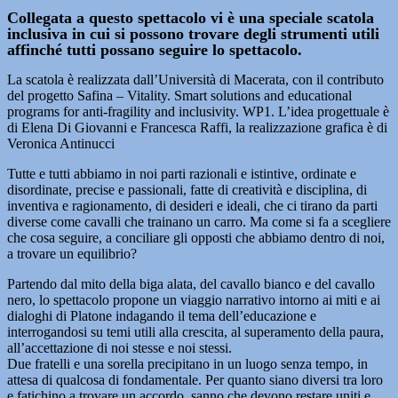
Collegata a questo spettacolo vi è una speciale scatola
inclusiva in cui si possono trovare degli strumenti utili
affinché tutti possano seguire lo spettacolo.
La scatola è realizzata dall’Università di Macerata, con il contributo
del progetto Safina – Vitality. Smart solutions and educational
programs for anti-fragility and inclusivity. WP1. L’idea progettuale è
di Elena Di Giovanni e Francesca Raffi, la realizzazione grafica è di
Veronica Antinucci
Tutte e tutti abbiamo in noi parti razionali e istintive, ordinate e
disordinate, precise e passionali, fatte di creatività e disciplina, di
inventiva e ragionamento, di desideri e ideali, che ci tirano da parti
diverse come cavalli che trainano un carro. Ma come si fa a scegliere
che cosa seguire, a conciliare gli opposti che abbiamo dentro di noi,
a trovare un equilibrio?
Partendo dal mito della biga alata, del cavallo bianco e del cavallo
nero, lo spettacolo propone un viaggio narrativo intorno ai miti e ai
dialoghi di Platone indagando il tema dell’educazione e
interrogandosi su temi utili alla crescita, al superamento della paura,
all’accettazione di noi stesse e noi stessi.
Due fratelli e una sorella precipitano in un luogo senza tempo, in
attesa di qualcosa di fondamentale. Per quanto siano diversi tra loro
e fatichino a trovare un accordo, sanno che devono restare uniti e