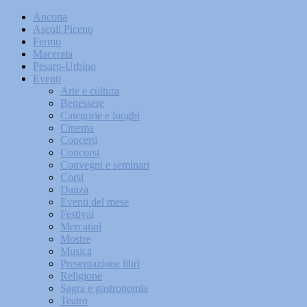
Ancona
Ascoli Piceno
Fermo
Macerata
Pesaro-Urbino
Eventi
Arte e cultura
Benessere
Categorie e luoghi
Cinema
Concerti
Concorsi
Convegni e seminari
Corsi
Danza
Eventi del mese
Festival
Mercatini
Mostre
Musica
Presentazione libri
Religione
Sagra e gastronomia
Teatro