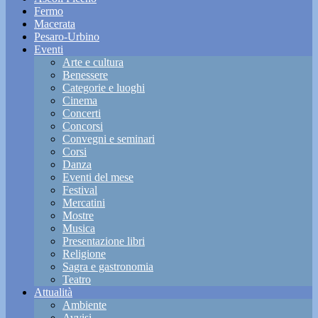
Fermo
Macerata
Pesaro-Urbino
Eventi
Arte e cultura
Benessere
Categorie e luoghi
Cinema
Concerti
Concorsi
Convegni e seminari
Corsi
Danza
Eventi del mese
Festival
Mercatini
Mostre
Musica
Presentazione libri
Religione
Sagra e gastronomia
Teatro
Attualità
Ambiente
Avvisi