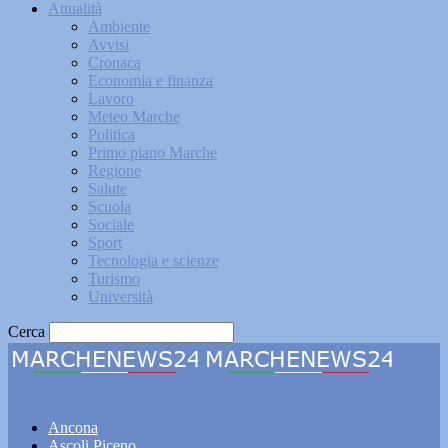
Attualità
Ambiente
Avvisi
Cronaca
Economia e finanza
Lavoro
Meteo Marche
Politica
Primo piano Marche
Regione
Salute
Scuola
Sociale
Sport
Tecnologia e scienze
Turismo
Università
Cerca
Marchenews24
Ancona
Ascoli Piceno