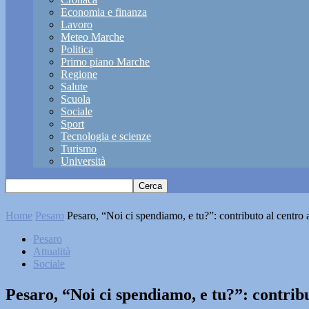
Economia e finanza
Lavoro
Meteo Marche
Politica
Primo piano Marche
Regione
Salute
Scuola
Sociale
Sport
Tecnologia e scienze
Turismo
Università
Home
Pesaro
Pesaro, “Noi ci spendiamo, e tu?”: contributo al centro 
Pesaro
Attualità
Sociale
Pesaro, “Noi ci spendiamo, e tu?”: contrib