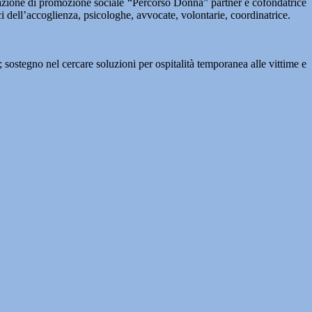
sociazione di promozione sociale “Percorso Donna” partner e cofondatrice
ci dell’accoglienza, psicologhe, avvocate, volontarie, coordinatrice.
); sostegno nel cercare soluzioni per ospitalità temporanea alle vittime e