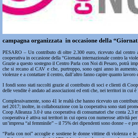
campagna organizzata in occasione della “Giornata
PESARO – Un contributo di oltre 2.300 euro, ricevuto dal centro a
cooperativa in occasione della “Giornata internazionale contro la viol
Grazie a questo sostegno il Centro Parla con Noi di Pesaro, potrà impl
che si recano al CAV e che, purtroppo, sono ogni anno in aumento. 
violenze e a contattare il centro, dall’altro fanno capire quanto lavor
I fondi sono stati raccolti grazie al contributo di soci e clienti di
delle vendite è andato ad associazioni ed enti che, nei territori in cui
Complessivamente, sono 41 le realtà che hanno ricevuto un contributo 
nel 2017; inoltre, in collaborazione con la cooperativa sono stati prom
Coop Alleanza 3.0 è una cooperativa di consumatori che conta 2,3 mili
cooperativa è attiva sui territori in cui opera con numerose attività pe
un’impresa “al femminile” – il 75% dei dipendenti sono donne – e prevede
“Parla con noi” accoglie e sostiene le donne vittime di violenza e le 