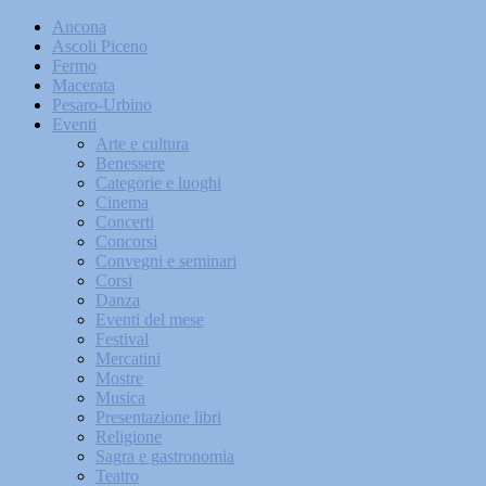
Ancona
Ascoli Piceno
Fermo
Macerata
Pesaro-Urbino
Eventi
Arte e cultura
Benessere
Categorie e luoghi
Cinema
Concerti
Concorsi
Convegni e seminari
Corsi
Danza
Eventi del mese
Festival
Mercatini
Mostre
Musica
Presentazione libri
Religione
Sagra e gastronomia
Teatro