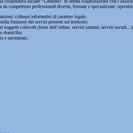
dalla cooperativa sociale “Labirinto” in stretta collaborazione con l’as
ta da competenze professionali diverse, formate e specializzate: operatri
mazioni; colloqui informativi di carattere legale;
a fruizione dei servizi presenti sul territorio;
i soggetti coinvolti (forze dell’ordine, servizi sanitari, servizi sociali…
io domicilio;
zza e anonimato.