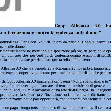
Coop Alleanza 3.0 ha
 internazionale contro la violenza sulle donne”
ntiviolenza “Parla con Noi” di Pesaro da parte di Coop Alleanza 3.0
enza sulle donne”.
ementare il servizio mettendo a disposizione più ore (da parte delle ope
Un aumento che, per certi versi, conferma quanto le azioni di sensibi
o ci sia ancora da fare per debellare questa odioso fenomeno.
 Coop Alleanza 3.0 che, da venerdì 23 a domenica 25 novembre, hanno acq
 è presente la cooperativa, operano per sostenere vittime di abusi e per se
da Coop Alleanza 3.0 grazie alla campagna “Noi ci spendiamo, e tu?”, pe
ossi più di 60 eventi per informare sul tema della violenza di genere.
oni di soci, 22 mila lavoratori e una rete di 400 negozi in 12 regioni 
r promuovere la solidarietà e l’inclusione sociale, realizzate direttamente
 iniziative per le pari opportunità, con interventi per facilitare la conc
accompagna lungo tutto il percorso di uscita dal problema. Il centro anti