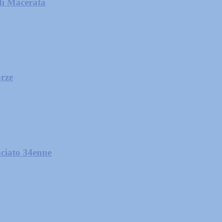
di Macerata
orze
nciato 34enne