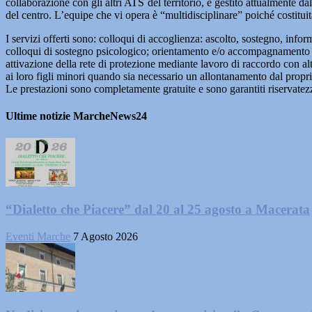
collaborazione con gli altri ATS del territorio, è gestito attualmente 
del centro. L’equipe che vi opera è “multidisciplinare” poiché costitui
I servizi offerti sono: colloqui di accoglienza: ascolto, sostegno, infor
colloqui di sostegno psicologico; orientamento e/o accompagnamento nell
attivazione della rete di protezione mediante lavoro di raccordo con altr
ai loro figli minori quando sia necessario un allontanamento dal propr
Le prestazioni sono completamente gratuite e sono garantiti riservate
Ultime notizie MarcheNews24
“Dialetto che Piacere” dal 20 al 25 agosto a Macerata
Eventi Marche
7 Agosto 2026