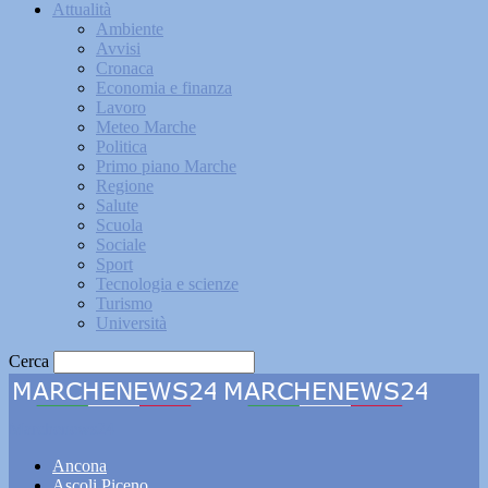
Attualità
Ambiente
Avvisi
Cronaca
Economia e finanza
Lavoro
Meteo Marche
Politica
Primo piano Marche
Regione
Salute
Scuola
Sociale
Sport
Tecnologia e scienze
Turismo
Università
Cerca
Marchenews24
Ancona
Ascoli Piceno