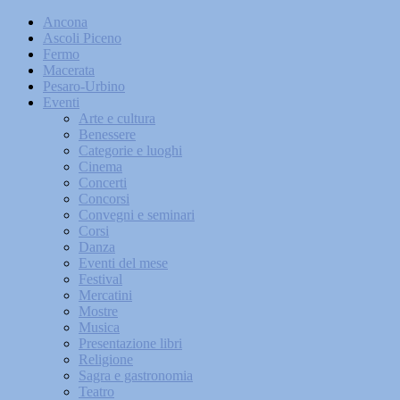
Ancona
Ascoli Piceno
Fermo
Macerata
Pesaro-Urbino
Eventi
Arte e cultura
Benessere
Categorie e luoghi
Cinema
Concerti
Concorsi
Convegni e seminari
Corsi
Danza
Eventi del mese
Festival
Mercatini
Mostre
Musica
Presentazione libri
Religione
Sagra e gastronomia
Teatro