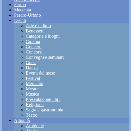
Fermo
Macerata
Pesaro-Urbino
Eventi
Arte e cultura
Benessere
Categorie e luoghi
Cinema
Concerti
Concorsi
Convegni e seminari
Corsi
Danza
Eventi del mese
Festival
Mercatini
Mostre
Musica
Presentazione libri
Religione
Sagra e gastronomia
Teatro
Attualità
Ambiente
Avvisi