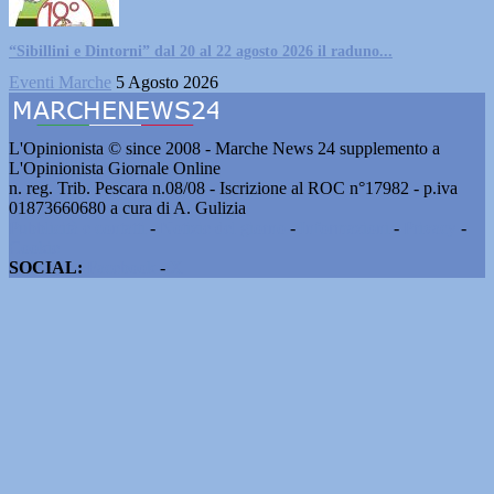
“Sibillini e Dintorni” dal 20 al 22 agosto 2026 il raduno...
Eventi Marche
5 Agosto 2026
L'Opinionista © since 2008 - Marche News 24 supplemento a
L'Opinionista Giornale Online
n. reg. Trib. Pescara n.08/08 - Iscrizione al ROC n°17982 - p.iva
01873660680 a cura di A. Gulizia
Pubblicità e contatti
-
Notizie del giorno
-
Informazioni
-
Privacy
-
Cookie
SOCIAL:
Facebook
-
X