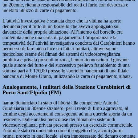
un 20enne, ritenuto responsabile dei reati di furto con destrezza e
indebito utilizzo di carte di pagamento.
L’attività investigativa è scattata dopo che la vittima ha sporto
denuncia per il furto di un borsello che aveva appoggiato sul
davanzale della propria abitazione. All’interno del borsello era
contenuta anche una carta di pagamento. L’importanza e la
tempestività dell’attività investigativa condotta dai Carabinieri hanno
permesso di fare piena luce sui fatti: i militari, attraverso un
meticoloso esame dei filmati dei sistemi di videosorveglianza
pubblica e privata presenti in zona, hanno riconosciuto il giovane
quale autore del furto e del successivo prelievo fraudolento di una
somma pari a € 170,00 presso lo sportello bancomat di una filiale
bancaria di Monte Urano, utilizzando la carta di pagamento rubata.
Analogamente, i militari della Stazione Carabinieri di
Porto Sant’Elpidio (FM)
hanno denunciato in stato di libertà alla competente Autorità
Giudiziaria un 30enne straniero, per il reato di furto aggravato, al
termine degli accertamenti conseguenti ad una querela sporta da un
residente. Dalle analisi meticolose dei filmati dei sistemi di
videosorveglianza privata presenti presso un esercizio commerciale,
l’uomo è stato riconosciuto come il soggetto che, alcuni giorni
prima, proprio in quel locale, si era impossessato del denaro contante