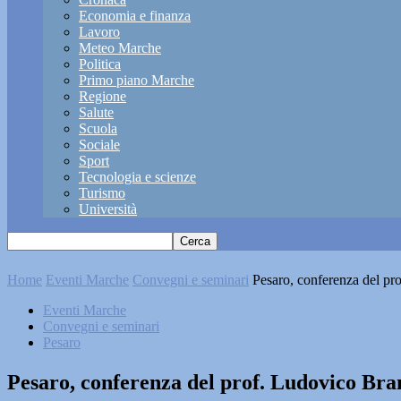
Economia e finanza
Lavoro
Meteo Marche
Politica
Primo piano Marche
Regione
Salute
Scuola
Sociale
Sport
Tecnologia e scienze
Turismo
Università
Home
Eventi Marche
Convegni e seminari
Pesaro, conferenza del pr
Eventi Marche
Convegni e seminari
Pesaro
Pesaro, conferenza del prof. Ludovico Bra