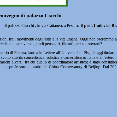
 convegno di palazzo Ciacchi
di palazzo Ciacchi , in via Cattaneo, a Pesaro, il
prof. Ludovico Br
azioni fra i movimenti degli astri e la vita umana. Oggi non oseremmo 
dentale attraverso grandi pensatori, filosofi, artisti e sovrani?
io di Ferrara, laurea in Lettere all’Università di Pisa, è oggi titolare 
volto attività concertistica, solistica e cameristica in Italia e all’ester
arichi diversi, fra cui quello di coordinatore artistico; è stato consig
nominato professore onorario del China Conservatory di Beijing. Dal 20