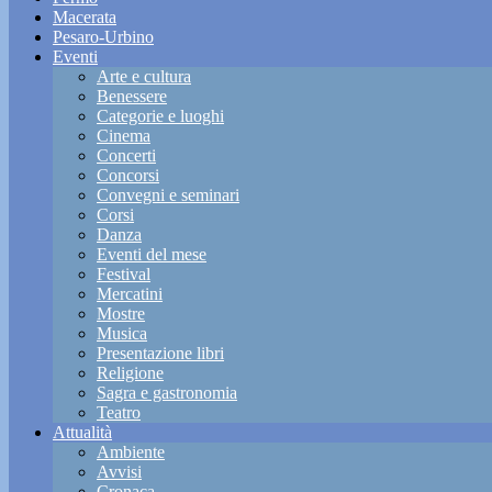
Macerata
Pesaro-Urbino
Eventi
Arte e cultura
Benessere
Categorie e luoghi
Cinema
Concerti
Concorsi
Convegni e seminari
Corsi
Danza
Eventi del mese
Festival
Mercatini
Mostre
Musica
Presentazione libri
Religione
Sagra e gastronomia
Teatro
Attualità
Ambiente
Avvisi
Cronaca