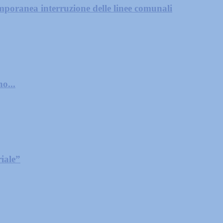
mporanea interruzione delle linee comunali
o...
iale”