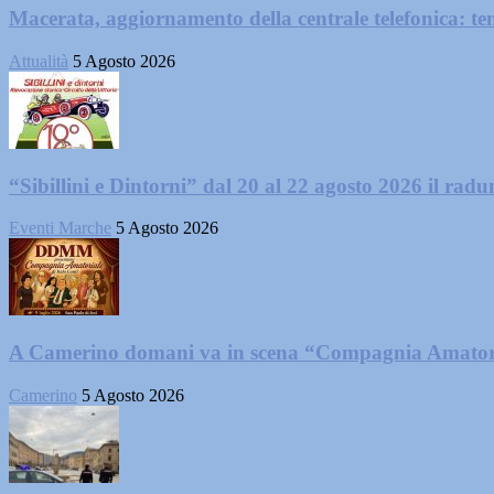
Macerata, aggiornamento della centrale telefonica: te
Attualità
5 Agosto 2026
“Sibillini e Dintorni” dal 20 al 22 agosto 2026 il radun
Eventi Marche
5 Agosto 2026
A Camerino domani va in scena “Compagnia Amator
Camerino
5 Agosto 2026