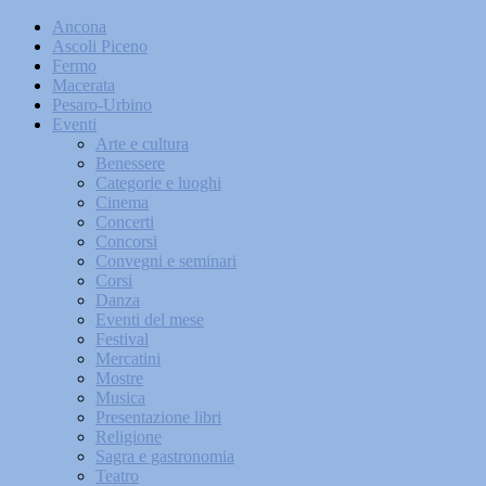
Ancona
Ascoli Piceno
Fermo
Macerata
Pesaro-Urbino
Eventi
Arte e cultura
Benessere
Categorie e luoghi
Cinema
Concerti
Concorsi
Convegni e seminari
Corsi
Danza
Eventi del mese
Festival
Mercatini
Mostre
Musica
Presentazione libri
Religione
Sagra e gastronomia
Teatro