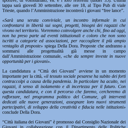
sportive, di volontariato, etc e i loro referenti (under 35). Ultima
tappa sarà giovedì 30 settembre, alle ore 18, al Tipo Pub di viale
Trieste, quando l’Amministrazione incontrerà i giovani “free lance”.
«Sarà una serata conviviale, un incontro informale in cui
confrontarsi in libertà sui sogni, progetti, bisogni dei ragazzi che
vivono nel territorio. Vorremmo coinvolgere anche chi, fino ad oggi,
non ha preso parte ad eventi istituzionali e coloro che non sono
iscritti a categorie ed associazioni, per raccogliere il più ampio
ventaglio di proposte»
spiega Della Dora. Proposte che andranno a
sommarsi alle progettualità già messe in campo
dall’Amministrazione comunale,
«che da sempre investe in nuove
opportunità per i giovani».
La candidatura a “Città dei Giovani” avviene in un momento
importante per la città,
«il tessuto sociale pesarese ha subito dei forti
contraccolpi a causa della pandemia. In particolare ha acuito, nei
ragazzi, il senso di isolamento e di incertezza per il futuro. Con
questa candidatura, e con il percorso che faremo, cercheremo di
rafforzare, nel programma politico del Comune, gli interventi
dedicati alle nuove generazioni, assegnare loro nuovi strumenti
partecipativi, di sviluppo della creatività e fiducia nelle istituzioni»
conclude Della Dora.
“Città italiana dei Giovani” è promosso dal Consiglio Nazionale dei
Giovani in collaborazione con il Dipartimento delle Politiche