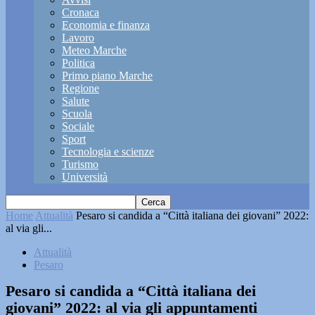
Cronaca
Economia e finanza
Lavoro
Meteo Marche
Politica
Primo piano Marche
Regione
Salute
Scuola
Sociale
Sport
Tecnologia e scienze
Turismo
Università
Home
Attualità
Pesaro si candida a “Città italiana dei giovani” 2022:
al via gli...
Attualità
Pesaro
Pesaro si candida a “Città italiana dei
giovani” 2022: al via gli appuntamenti