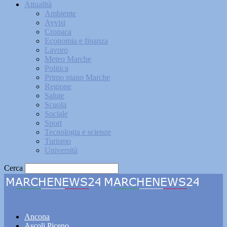
Attualità
Ambiente
Avvisi
Cronaca
Economia e finanza
Lavoro
Meteo Marche
Politica
Primo piano Marche
Regione
Salute
Scuola
Sociale
Sport
Tecnologia e scienze
Turismo
Università
Cerca
Marchenews24
Ancona
Ascoli Piceno