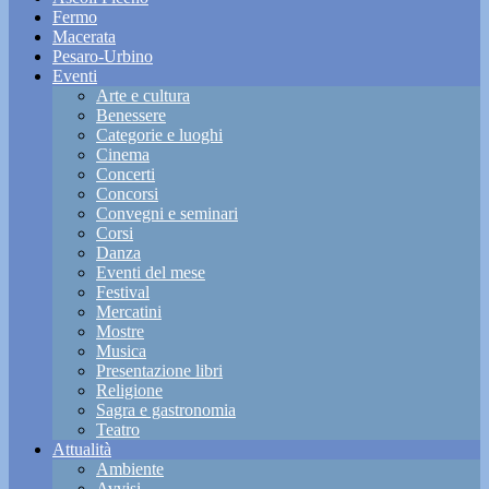
Fermo
Macerata
Pesaro-Urbino
Eventi
Arte e cultura
Benessere
Categorie e luoghi
Cinema
Concerti
Concorsi
Convegni e seminari
Corsi
Danza
Eventi del mese
Festival
Mercatini
Mostre
Musica
Presentazione libri
Religione
Sagra e gastronomia
Teatro
Attualità
Ambiente
Avvisi