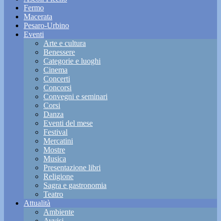
Fermo
Macerata
Pesaro-Urbino
Eventi
Arte e cultura
Benessere
Categorie e luoghi
Cinema
Concerti
Concorsi
Convegni e seminari
Corsi
Danza
Eventi del mese
Festival
Mercatini
Mostre
Musica
Presentazione libri
Religione
Sagra e gastronomia
Teatro
Attualità
Ambiente
Avvisi