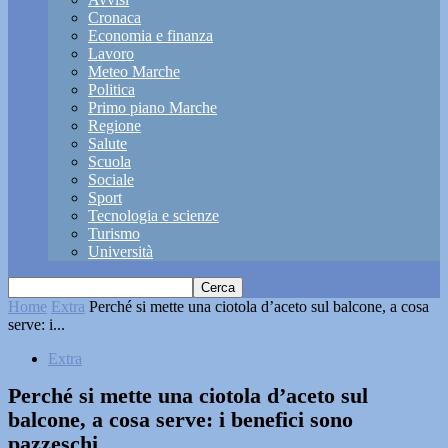
Cronaca
Economia e finanza
Lavoro
Meteo Marche
Politica
Primo piano Marche
Regione
Salute
Scuola
Sociale
Sport
Tecnologia e scienze
Turismo
Università
Home
Extra
Perché si mette una ciotola d’aceto sul balcone, a cosa
serve: i...
Extra
Perché si mette una ciotola d’aceto sul
balcone, a cosa serve: i benefici sono
pazzeschi