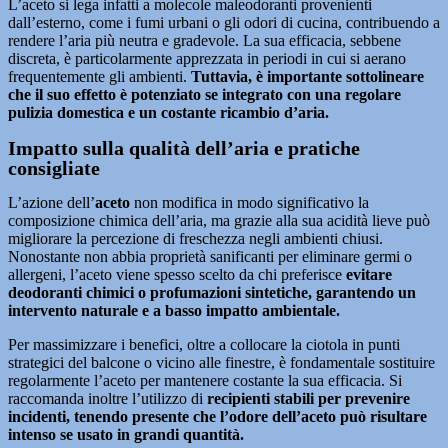
L’aceto si lega infatti a molecole maleodoranti provenienti
dall’esterno, come i fumi urbani o gli odori di cucina, contribuendo a
rendere l’aria più neutra e gradevole. La sua efficacia, sebbene
discreta, è particolarmente apprezzata in periodi in cui si aerano
frequentemente gli ambienti.
Tuttavia, è importante sottolineare
che il suo effetto è potenziato se integrato con una regolare
pulizia domestica e un costante ricambio d’aria.
Impatto sulla qualità dell’aria e pratiche
consigliate
L’azione dell’
aceto
non modifica in modo significativo la
composizione chimica dell’aria, ma grazie alla sua acidità lieve può
migliorare la percezione di freschezza negli ambienti chiusi.
Nonostante non abbia proprietà sanificanti per eliminare germi o
allergeni, l’aceto viene spesso scelto da chi preferisce
evitare
deodoranti chimici o profumazioni sintetiche, garantendo un
intervento naturale e a basso impatto ambientale.
Per massimizzare i benefici, oltre a collocare la ciotola in punti
strategici del balcone o vicino alle finestre, è fondamentale sostituire
regolarmente l’aceto per mantenere costante la sua efficacia. Si
raccomanda inoltre l’utilizzo di
recipienti stabili per prevenire
incidenti, tenendo presente che l’odore dell’aceto può risultare
intenso se usato in grandi quantità.