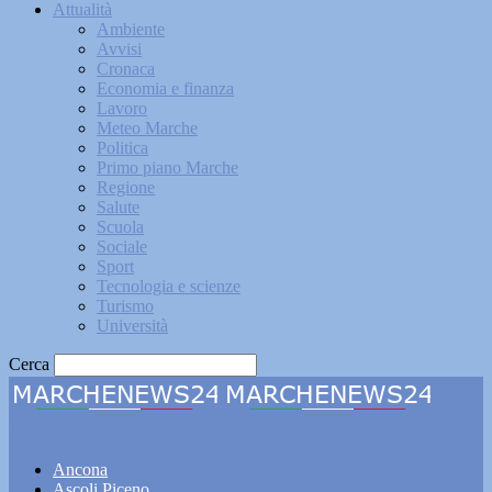
Attualità
Ambiente
Avvisi
Cronaca
Economia e finanza
Lavoro
Meteo Marche
Politica
Primo piano Marche
Regione
Salute
Scuola
Sociale
Sport
Tecnologia e scienze
Turismo
Università
Cerca
Marchenews24
Ancona
Ascoli Piceno