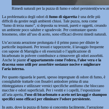
Rimedi naturali per la puzza di fumo e odori persistenti(www.
La problematica degli odori di
fumo di sigaretta
è una delle più
difficili da gestire negli ambienti chiusi. Tale puzza, nota come
“fumo di terza mano”, si deposita su tessuti, pareti e oggetti, creando
un ambiente poco salubre e sgradevole. Per contrastare questo
fenomeno, oltre all’uso di aceto, sono efficaci diversi rimedi naturali.
Un’accurata aerazione prolungata è il primo passo per diluire le
particelle inquinanti. Per tessuti e tappezzerie, il lavaggio frequente
con sapone di Marsiglia e oli essenziali o l’applicazione di
bicarbonato in polvere contribuisce a rimuovere gli odori assorbiti.
Anche le piante
d’appartamento come l’edera, l’aloe vera e la
dracena sono utili per assorbire sostanze nocive e migliorare
l’aria interna.
Per quanto riguarda le pareti, spesso impregnate di odore di fumo, è
consigliabile trattarle con fissativi antiodore prima di una
ritinteggiatura e utilizzare vernici specifiche antifumo che bloccano
macchie e odori superficiali. Per i vestiti e i capelli, l’esposizione
all’aria aperta,
l’uso di bicarbonato o aceto nei lavaggi e shampoo
specifici sono efficaci per eliminare l’odore persistente.
In auto, dove la puzza di fumo si concentra facilmente, l’aerazione