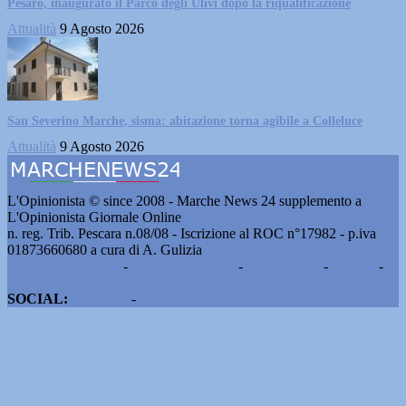
Pesaro, inaugurato il Parco degli Ulivi dopo la riqualificazione
Attualità
9 Agosto 2026
San Severino Marche, sisma: abitazione torna agibile a Colleluce
Attualità
9 Agosto 2026
L'Opinionista © since 2008 - Marche News 24 supplemento a
L'Opinionista Giornale Online
n. reg. Trib. Pescara n.08/08 - Iscrizione al ROC n°17982 - p.iva
01873660680 a cura di A. Gulizia
Pubblicità e contatti
-
Notizie del giorno
-
Informazioni
-
Privacy
-
Cookie
SOCIAL:
Facebook
-
X