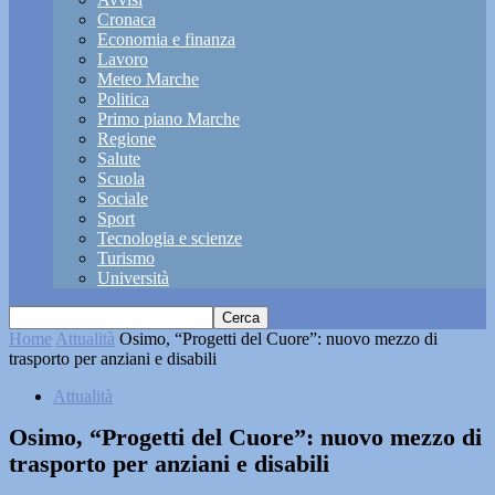
Cronaca
Economia e finanza
Lavoro
Meteo Marche
Politica
Primo piano Marche
Regione
Salute
Scuola
Sociale
Sport
Tecnologia e scienze
Turismo
Università
Home
Attualità
Osimo, “Progetti del Cuore”: nuovo mezzo di
trasporto per anziani e disabili
Attualità
Osimo, “Progetti del Cuore”: nuovo mezzo di
trasporto per anziani e disabili