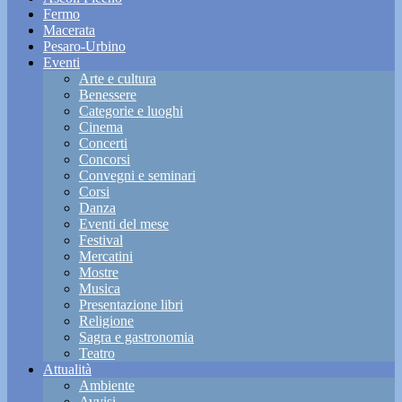
Fermo
Macerata
Pesaro-Urbino
Eventi
Arte e cultura
Benessere
Categorie e luoghi
Cinema
Concerti
Concorsi
Convegni e seminari
Corsi
Danza
Eventi del mese
Festival
Mercatini
Mostre
Musica
Presentazione libri
Religione
Sagra e gastronomia
Teatro
Attualità
Ambiente
Avvisi