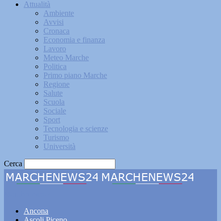
Attualità
Ambiente
Avvisi
Cronaca
Economia e finanza
Lavoro
Meteo Marche
Politica
Primo piano Marche
Regione
Salute
Scuola
Sociale
Sport
Tecnologia e scienze
Turismo
Università
Cerca
Marchenews24
Ancona
Ascoli Piceno