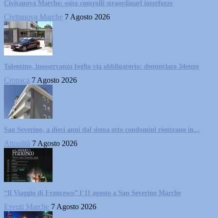
Civitanova Marche: esito controlli straordinari interforze
Civitanova Marche
7 Agosto 2026
Tolentino, inosservanza foglio via obbligatorio: denunciato 34enne
Cronaca
7 Agosto 2026
San Severino, a dieci anni dal sisma otto condomini rientrano in...
Attualità
7 Agosto 2026
“Il Viaggio di Francesco” l’11 agosto a San Severino Marche
Eventi Marche
7 Agosto 2026