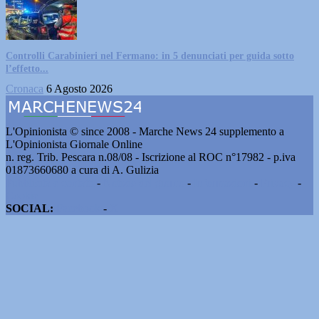
Controlli Carabinieri nel Fermano: in 5 denunciati per guida sotto
l’effetto...
Cronaca
6 Agosto 2026
L'Opinionista © since 2008 - Marche News 24 supplemento a
L'Opinionista Giornale Online
n. reg. Trib. Pescara n.08/08 - Iscrizione al ROC n°17982 - p.iva
01873660680 a cura di A. Gulizia
Pubblicità e contatti
-
Notizie del giorno
-
Informazioni
-
Privacy
-
Cookie
SOCIAL:
Facebook
-
X