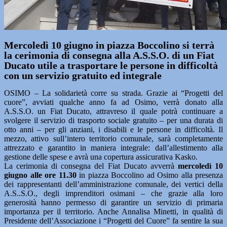
Mercoledì 10 giugno in piazza Boccolino si terrà
la cerimonia di consegna alla A.S.S.O. di un Fiat
Ducato utile a trasportare le persone in difficoltà
con un servizio gratuito ed integrale
OSIMO – La solidarietà corre su strada. Grazie ai “Progetti del
cuore”, avviati qualche anno fa ad Osimo, verrà donato alla
A.S.S.O. un Fiat Ducato, attravreso il quale potrà continuare a
svolgere il servizio di trasporto sociale gratuito – per una durata di
otto anni – per gli anziani, i disabili e le persone in difficoltà. Il
mezzo, attivo sull’intero territorio comunale, sarà completamente
attrezzato e garantito in maniera integrale: dall’allestimento alla
gestione delle spese e avrà una copertura assicurativa Kasko.
La cerimonia di consegna del Fiat Ducato avverrà
mercoledì 10
giugno alle ore 11.30
in piazza Boccolino ad Osimo alla presenza
dei rappresentanti dell’amministrazione comunale, dei vertici della
A.S..S.O., degli imprenditori osimani – che grazie alla loro
generosità hanno permesso di garantire un servizio di primaria
importanza per il territorio. Anche Annalisa Minetti, in qualità di
Presidente dell’Associazione i “Progetti del Cuore” fa sentire la sua