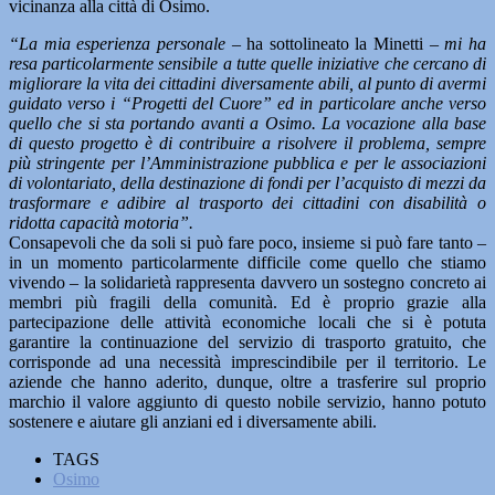
vicinanza alla città di Osimo.
“La mia esperienza personale –
ha sottolineato la Minetti
– mi ha
resa particolarmente sensibile a tutte quelle iniziative che cercano di
migliorare la vita dei cittadini diversamente abili, al punto di avermi
guidato verso i “Progetti del Cuore” ed in particolare anche verso
quello che si sta portando avanti a Osimo. La vocazione alla base
di questo progetto è di contribuire a risolvere il problema, sempre
più stringente per l’Amministrazione pubblica e per le associazioni
di volontariato, della destinazione di fondi per l’acquisto di mezzi da
trasformare e adibire al trasporto dei cittadini con disabilità o
ridotta capacità motoria”.
Consapevoli che da soli si può fare poco, insieme si può fare tanto –
in un momento particolarmente difficile come quello che stiamo
vivendo – la solidarietà rappresenta davvero un sostegno concreto ai
membri più fragili della comunità. Ed è proprio grazie alla
partecipazione delle attività economiche locali che si è potuta
garantire la continuazione del servizio di trasporto gratuito, che
corrisponde ad una necessità imprescindibile per il territorio. Le
aziende che hanno aderito, dunque, oltre a trasferire sul proprio
marchio il valore aggiunto di questo nobile servizio, hanno potuto
sostenere e aiutare gli anziani ed i diversamente abili.
TAGS
Osimo