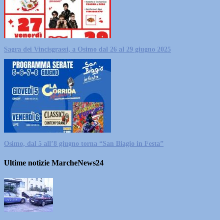
Sagra dei Vincisgrassi, a Osimo dal 26 al 29 giugno 2025
Osimo, dal 5 all’8 giugno torna “San Biagio in Festa”
Ultime notizie MarcheNews24