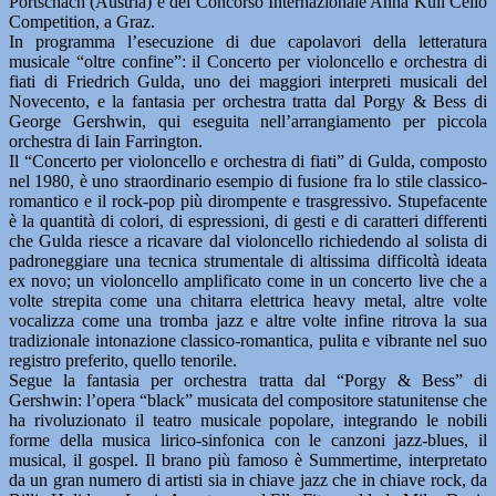
Portschach (Austria) e del Concorso Internazionale Anna Kull Cello
Competition, a Graz.
In programma l’esecuzione di due capolavori della letteratura
musicale “oltre confine”: il Concerto per violoncello e orchestra di
fiati di Friedrich Gulda, uno dei maggiori interpreti musicali del
Novecento, e la fantasia per orchestra tratta dal Porgy & Bess di
George Gershwin, qui eseguita nell’arrangiamento per piccola
orchestra di Iain Farrington.
Il “Concerto per violoncello e orchestra di fiati” di Gulda, composto
nel 1980, è uno straordinario esempio di fusione fra lo stile classico-
romantico e il rock-pop più dirompente e trasgressivo. Stupefacente
è la quantità di colori, di espressioni, di gesti e di caratteri differenti
che Gulda riesce a ricavare dal violoncello richiedendo al solista di
padroneggiare una tecnica strumentale di altissima difficoltà ideata
ex novo; un violoncello amplificato come in un concerto live che a
volte strepita come una chitarra elettrica heavy metal, altre volte
vocalizza come una tromba jazz e altre volte infine ritrova la sua
tradizionale intonazione classico-romantica, pulita e vibrante nel suo
registro preferito, quello tenorile.
Segue la fantasia per orchestra tratta dal “Porgy & Bess” di
Gershwin: l’opera “black” musicata del compositore statunitense che
ha rivoluzionato il teatro musicale popolare, integrando le nobili
forme della musica lirico-sinfonica con le canzoni jazz-blues, il
musical, il gospel. Il brano più famoso è Summertime, interpretato
da un gran numero di artisti sia in chiave jazz che in chiave rock, da