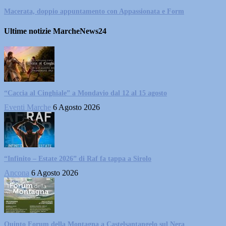
Macerata, doppio appuntamento con Appassionata e Form
Ultime notizie MarcheNews24
“Caccia al Cinghiale” a Mondavio dal 12 al 15 agosto
Eventi Marche
6 Agosto 2026
“Infinito – Estate 2026” di Raf fa tappa a Sirolo
Ancona
6 Agosto 2026
Quinto Forum della Montagna a Castelsantangelo sul Nera