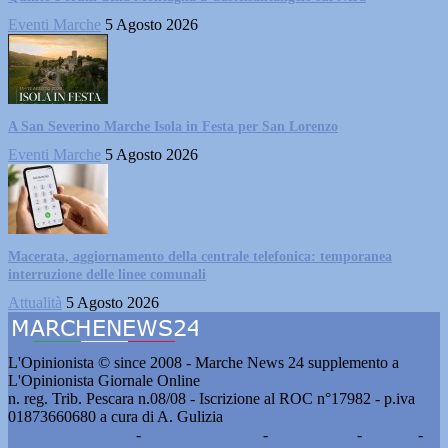
Eventi Marche
5 Agosto 2026
A San Severino Marche Isola in Festa per San Lorenzo
Eventi Marche
5 Agosto 2026
Macerata, aggiornamento della centrale telefonica: temporanea
interruzione delle linee comunali
Attualità
5 Agosto 2026
L'Opinionista © since 2008 - Marche News 24 supplemento a
L'Opinionista Giornale Online
n. reg. Trib. Pescara n.08/08 - Iscrizione al ROC n°17982 - p.iva
01873660680 a cura di A. Gulizia
Pubblicità e contatti
-
Notizie del giorno
-
Informazioni
-
Privacy
-