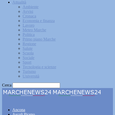
Attualità
Ambiente
Avvisi
Cronaca
Economia e finanza
Lavoro
Meteo Marche
Politica
Primo piano Marche
Regione
Salute
Scuola
Sociale
Sport
Tecnologia e scienze
Turismo
Università
Cerca
Marchenews24
Ancona
Ascoli Piceno