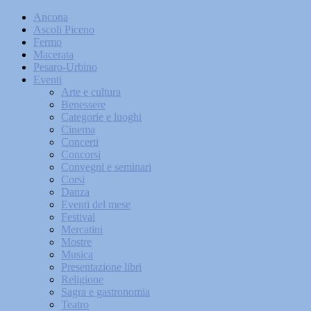
Ancona
Ascoli Piceno
Fermo
Macerata
Pesaro-Urbino
Eventi
Arte e cultura
Benessere
Categorie e luoghi
Cinema
Concerti
Concorsi
Convegni e seminari
Corsi
Danza
Eventi del mese
Festival
Mercatini
Mostre
Musica
Presentazione libri
Religione
Sagra e gastronomia
Teatro