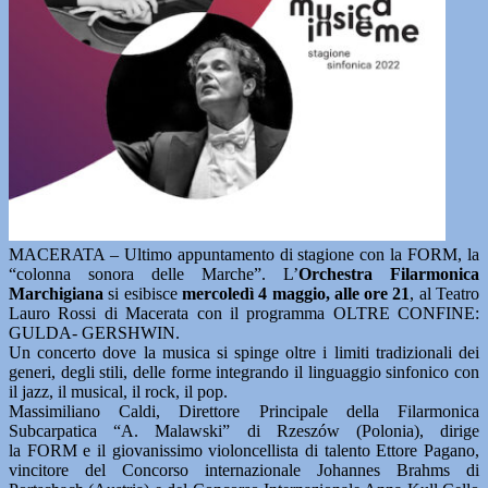
MACERATA – Ultimo appuntamento di stagione con la FORM, la
“colonna sonora delle Marche”. L’
Orchestra Filarmonica
Marchigiana
si esibisce
mercoledì 4 maggio, alle ore 21
, al Teatro
Lauro Rossi di Macerata con il programma OLTRE CONFINE:
GULDA- GERSHWIN.
Un concerto dove la musica si spinge oltre i limiti tradizionali dei
generi, degli stili, delle forme integrando il linguaggio sinfonico con
il jazz, il musical, il rock, il pop.
Massimiliano Caldi, Direttore Principale della Filarmonica
Subcarpatica “A. Malawski” di Rzeszów (Polonia), dirige
la FORM e il giovanissimo violoncellista di talento Ettore Pagano,
vincitore del Concorso internazionale Johannes Brahms di