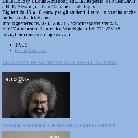
Billie Holiday a Louis Armstrong ed Ella Fitzgerald, da Miles Davis
a Billiy Stewart, da John Coltrane a Janis Joplin.
Biglietti da 15 a 18 euro, per gli studenti 4 euro, in vendita anche
online su vivaticket.com .
Info biglietteria: tel. 0733-230735, boxoffice@sferisterio.it .
FORM-Orchestra Filarmonica Marchigiana Tel. 071 206168 |
info@filarmonicamarchigiana.com
TAGS
Eventi Macerata
LEGGI ANCHE
ALTRI ARTICOLI DELL'AUTORE
Macerata, Musicultura: Simone Cristicchi apre La Controra