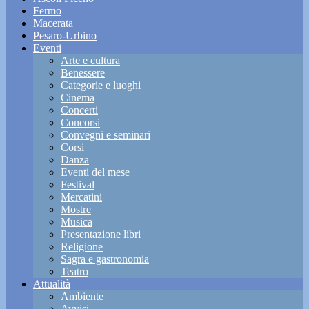
Fermo
Macerata
Pesaro-Urbino
Eventi
Arte e cultura
Benessere
Categorie e luoghi
Cinema
Concerti
Concorsi
Convegni e seminari
Corsi
Danza
Eventi del mese
Festival
Mercatini
Mostre
Musica
Presentazione libri
Religione
Sagra e gastronomia
Teatro
Attualità
Ambiente
Avvisi