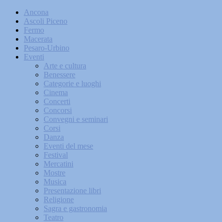
Ancona
Ascoli Piceno
Fermo
Macerata
Pesaro-Urbino
Eventi
Arte e cultura
Benessere
Categorie e luoghi
Cinema
Concerti
Concorsi
Convegni e seminari
Corsi
Danza
Eventi del mese
Festival
Mercatini
Mostre
Musica
Presentazione libri
Religione
Sagra e gastronomia
Teatro