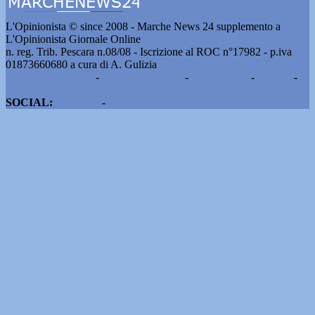
L'Opinionista © since 2008 - Marche News 24 supplemento a
L'Opinionista Giornale Online
n. reg. Trib. Pescara n.08/08 - Iscrizione al ROC n°17982 - p.iva
01873660680 a cura di A. Gulizia
Pubblicità e contatti
-
Notizie del giorno
-
Informazioni
-
Privacy
-
Cookie
SOCIAL:
Facebook
-
X