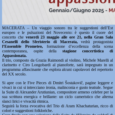
MACERATA – Un viaggio sonoro tra le suggestioni dell’Est
europeo e le pulsazioni del Novecento: è questo il cuore del
concerto che
venerdì 23 maggio alle ore 21, nella Gran Sala
Cesanelli dello Sferisterio di Macerata,
vedrà protagonista
l’Ensemble Prometeo,
formazione d’eccellenza della scena
contemporanea, ospite della
stagione concertistica di
Appassionata.
Il trio, composto da Grazia Raimondi al violino, Michele Marelli al
clarinetto e Ciro Longobardi al pianoforte, sarà impegnato in un
programma affascinante che esplora alcuni capolavori del repertorio
del XX secolo.
Si apre con le Five Pieces di Dmitri Šostakovič, pagine leggere e
vivaci in cui si intrecciano ironia, malinconia e gusto teatrale. Segue
la Suite di Alexander Arutiunian, compositore armeno celebre per la
sua scrittura energica e brillante: un ciclo cameristico che alterna
slanci lirici e vivacità ritmica.
Seguirà la forza evocativa del Trio di Aram Khachaturian, ricco di
colori e suggestioni folkloriche.