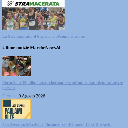
La Stramacerata, il 6 aprile la 39esima edizione
Ultime notizie MarcheNews24
Porto Sant’Elpidio, borse schermate e profumi rubati: denunciate tre
persone
Cronaca
9 Agosto 2026
San Severino Marche, a “Incontri con l’autore” Luca D’Aprile