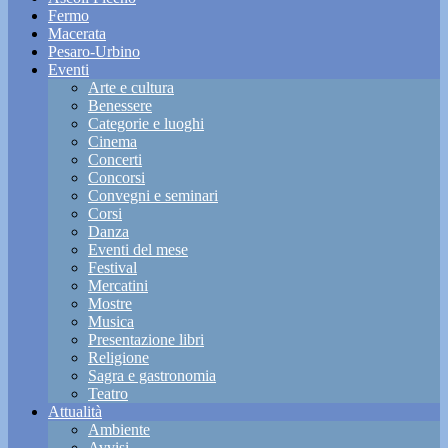
Fermo
Macerata
Pesaro-Urbino
Eventi
Arte e cultura
Benessere
Categorie e luoghi
Cinema
Concerti
Concorsi
Convegni e seminari
Corsi
Danza
Eventi del mese
Festival
Mercatini
Mostre
Musica
Presentazione libri
Religione
Sagra e gastronomia
Teatro
Attualità
Ambiente
Avvisi