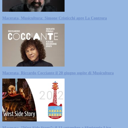
Macerata, Musicultura: Simone Cristicchi apre La Controra
Macerata, Riccardo Cocciante il 20 giugno ospite di Musicultura
Macerata, “West Side Story”: il 13 settembre a Sferisterio Live