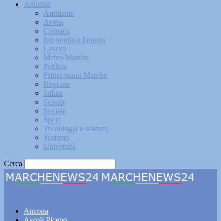
Attualità
Ambiente
Avvisi
Cronaca
Economia e finanza
Lavoro
Meteo Marche
Politica
Primo piano Marche
Regione
Salute
Scuola
Sociale
Sport
Tecnologia e scienze
Turismo
Università
Cerca
Marchenews24
Ancona
Ascoli Piceno