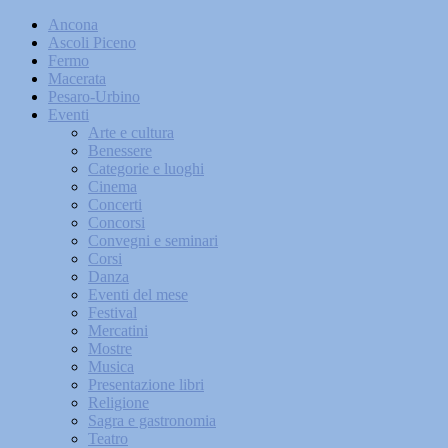
Ancona
Ascoli Piceno
Fermo
Macerata
Pesaro-Urbino
Eventi
Arte e cultura
Benessere
Categorie e luoghi
Cinema
Concerti
Concorsi
Convegni e seminari
Corsi
Danza
Eventi del mese
Festival
Mercatini
Mostre
Musica
Presentazione libri
Religione
Sagra e gastronomia
Teatro