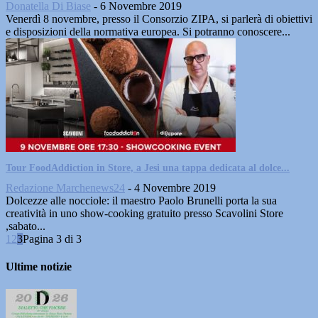
Donatella Di Biase
-
6 Novembre 2019
Venerdì 8 novembre, presso il Consorzio ZIPA, si parlerà di obiettivi
e disposizioni della normativa europea. Si potranno conoscere...
Tour FoodAddiction in Store, a Jesi una tappa dedicata al dolce...
Redazione Marchenews24
-
4 Novembre 2019
Dolcezze alle nocciole: il maestro Paolo Brunelli porta la sua
creatività in uno show-cooking gratuito presso Scavolini Store
,sabato...
1
2
3
Pagina 3 di 3
Ultime notizie