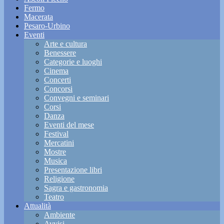
Fermo
Macerata
Pesaro-Urbino
Eventi
Arte e cultura
Benessere
Categorie e luoghi
Cinema
Concerti
Concorsi
Convegni e seminari
Corsi
Danza
Eventi del mese
Festival
Mercatini
Mostre
Musica
Presentazione libri
Religione
Sagra e gastronomia
Teatro
Attualità
Ambiente
Avvisi