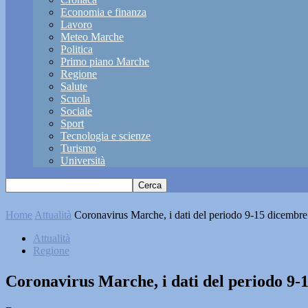
Economia e finanza
Lavoro
Meteo Marche
Politica
Primo piano Marche
Regione
Salute
Scuola
Sociale
Sport
Tecnologia e scienze
Turismo
Università
Home
Attualità
Coronavirus Marche, i dati del periodo 9-15 dicembr
Attualità
Regione
Coronavirus Marche, i dati del periodo 9-