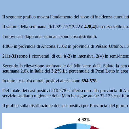
Il seguente grafico mostra l’andamento del tasso di incidenza cumulat
Il valore della settimana 9/12/22-15/12/22 è
428,4
(la scorsa settiman
I nuovi casi dopo una settimana sono così distribuiti:
1.865 in provincia di Ancona,1.162 in provincia di Pesaro-Urbino,1.31
211(
-31
) sono i ricoverati ,di cui 4(
-2
) in intensiva, 2(
=
) in semi-inten
Secondo la rilevazione settimanale del Ministero della Salute la per
settimana 2,6)
,
in Italia del
3,2%
.
La percentuale di Posti Letto in are
In tutto i casi riscontrati positivi ai test sono
694.578.
Del totale dei casi positivi 210.578 si riferiscono alla provincia di
servizio sanitario regionale delle Marche segue anche 32.123 casi fuor
Il grafico sulla distribuzione dei casi positivi per Provincia del gior