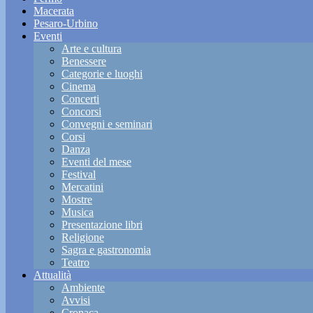
Macerata
Pesaro-Urbino
Eventi
Arte e cultura
Benessere
Categorie e luoghi
Cinema
Concerti
Concorsi
Convegni e seminari
Corsi
Danza
Eventi del mese
Festival
Mercatini
Mostre
Musica
Presentazione libri
Religione
Sagra e gastronomia
Teatro
Attualità
Ambiente
Avvisi
Cronaca