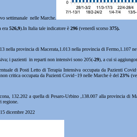
ivo settimanale nelle Marche.
a era
526,9
).In Italia tale indicatore è
296
(venerdì scorso
375).
3 nella provincia di Macerata,1.013 nella provincia di Fermo,1.107 nell
siva; i pazienti in reparti non intensivi sono 205(
-29
), a cui si aggiungo
centuale di Posti Letto di Terapia Intensiva occupata da Pazienti Cov
a non critica occupata da Pazienti Covid−19 nelle Marche è del
23%
(ve
 Ancona, 132.202 a quella di Pesaro-Urbino ,138.007 alla provincia di M
i regione.
no 15 dicembre 2022