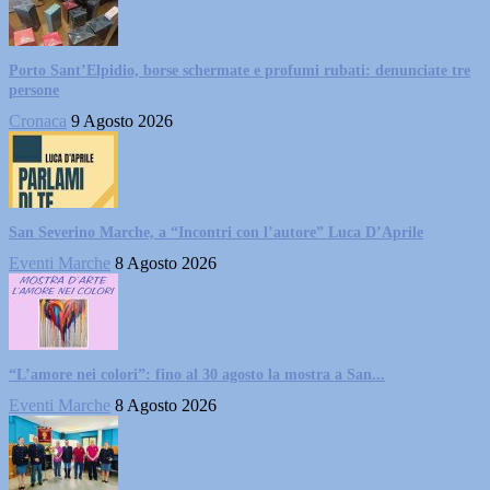
Porto Sant’Elpidio, borse schermate e profumi rubati: denunciate tre
persone
Cronaca
9 Agosto 2026
San Severino Marche, a “Incontri con l’autore” Luca D’Aprile
Eventi Marche
8 Agosto 2026
“L’amore nei colori”: fino al 30 agosto la mostra a San...
Eventi Marche
8 Agosto 2026