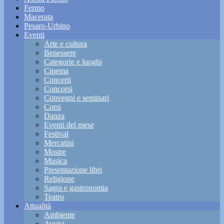
Fermo
Macerata
Pesaro-Urbino
Eventi
Arte e cultura
Benessere
Categorie e luoghi
Cinema
Concerti
Concorsi
Convegni e seminari
Corsi
Danza
Eventi del mese
Festival
Mercatini
Mostre
Musica
Presentazione libri
Religione
Sagra e gastronomia
Teatro
Attualità
Ambiente
Avvisi