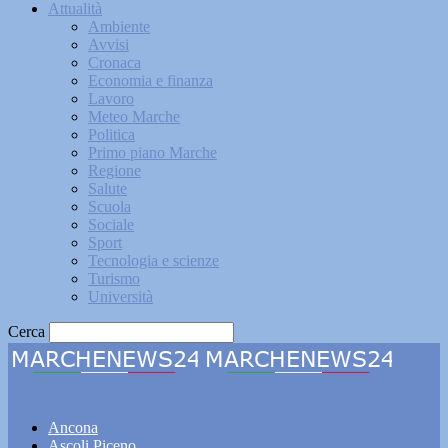
Attualità
Ambiente
Avvisi
Cronaca
Economia e finanza
Lavoro
Meteo Marche
Politica
Primo piano Marche
Regione
Salute
Scuola
Sociale
Sport
Tecnologia e scienze
Turismo
Università
Cerca
Marchenews24
Ancona
Ascoli Piceno