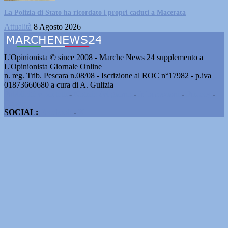
La Polizia di Stato ha ricordato i propri caduti a Macerata
Attualità
8 Agosto 2026
L'Opinionista © since 2008 - Marche News 24 supplemento a
L'Opinionista Giornale Online
n. reg. Trib. Pescara n.08/08 - Iscrizione al ROC n°17982 - p.iva
01873660680 a cura di A. Gulizia
Pubblicità e contatti
-
Notizie del giorno
-
Informazioni
-
Privacy
-
Cookie
SOCIAL:
Facebook
-
X