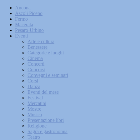
Ancona
Ascoli Piceno
Fermo
Macerata
Pesaro-Urbino
Eventi
Arte e cultura
Benessere
Categorie e luoghi
Cinema
Concerti
Concorsi
Convegni e seminari
Corsi
Danza
Eventi del mese
Festival
Mercatini
Mostre
Musica
Presentazione libri
Religione
Sagra e gastronomia
Teatro