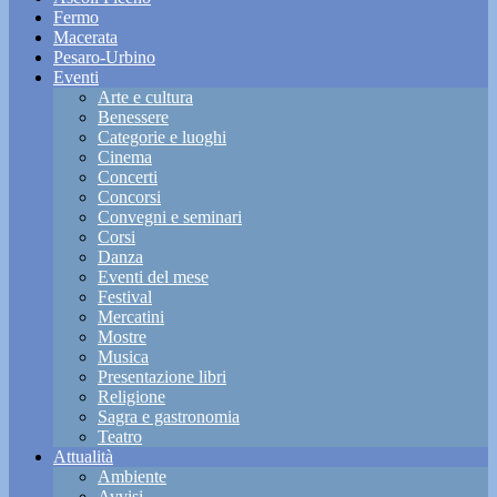
Fermo
Macerata
Pesaro-Urbino
Eventi
Arte e cultura
Benessere
Categorie e luoghi
Cinema
Concerti
Concorsi
Convegni e seminari
Corsi
Danza
Eventi del mese
Festival
Mercatini
Mostre
Musica
Presentazione libri
Religione
Sagra e gastronomia
Teatro
Attualità
Ambiente
Avvisi