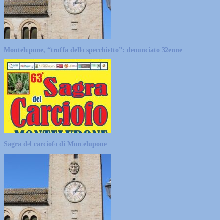
Montelupone, “truffa dello specchietto”: denunciato 32enne
Sagra del carciofo di Montelupone