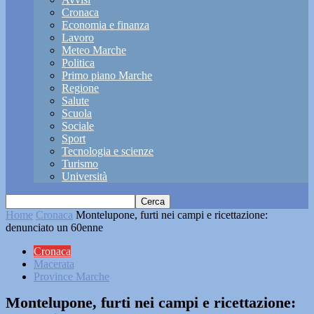
Cronaca
Economia e finanza
Lavoro
Meteo Marche
Politica
Primo piano Marche
Regione
Salute
Scuola
Sociale
Sport
Tecnologia e scienze
Turismo
Università
Home
Cronaca
Montelupone, furti nei campi e ricettazione:
denunciato un 60enne
Cronaca
Macerata
Province Marche
Montelupone, furti nei campi e ricettazione: