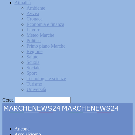
Attualità
Ambiente
Avvisi
Cronaca
Economia e finanza
Lavoro
Meteo Marche
Politica
Primo piano Marche
Regione
Salute
Scuola
Sociale
Sport
Tecnologia e scienze
Turismo
Università
Cerca
Marchenews24
Ancona
Ascoli Piceno