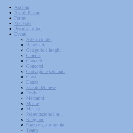
Ancona
Ascoli Piceno
Fermo
Macerata
Pesaro-Urbino
Eventi
Arte e cultura
Benessere
Categorie e luoghi
Cinema
Concerti
Concorsi
Convegni e seminari
Corsi
Danza
Eventi del mese
Festival
Mercatini
Mostre
Musica
Presentazione libri
Religione
Sagra e gastronomia
Teatro