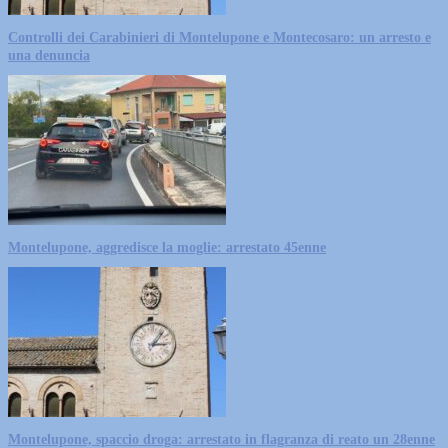
Controlli dei Carabinieri di Montelupone e Montecosaro: un arresto e
una denuncia
Montelupone, aggredisce la moglie: arrestato 45enne
Montelupone, spaccio droga: arrestato in flagranza di reato un 28enne