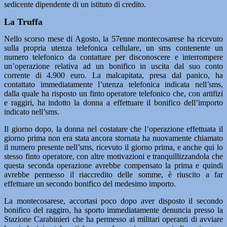
sedicente dipendente di un istituto di credito.
La Truffa
Nello scorso mese di Agosto, la 57enne montecosarese ha ricevuto
sulla propria utenza telefonica cellulare, un sms contenente un
numero telefonico da contattare per disconoscere e interrompere
un’operazione relativa ad un bonifico in uscita dal suo conto
corrente di 4.900 euro. La malcapitata, presa dal panico, ha
contattato immediatamente l’utenza telefonica indicata nell’sms,
dalla quale ha risposto un finto operatore telefonico che, con artifizi
e raggiri, ha indotto la donna a effettuare il bonifico dell’importo
indicato nell’sms.
Il giorno dopo, la donna nel costatare che l’operazione effettuata il
giorno prima non era stata ancora stornata ha nuovamente chiamato
il numero presente nell’sms, ricevuto il giorno prima, e anche qui lo
stesso finto operatore, con altre motivazioni e tranquillizzandola che
questa seconda operazione avrebbe compensato la prima e quindi
avrebbe permesso il riaccredito delle somme, è riuscito a far
effettuare un secondo bonifico del medesimo importo.
La montecosarese, accortasi poco dopo aver disposto il secondo
bonifico del raggiro, ha sporto immediatamente denuncia presso la
Stazione Carabinieri che ha permesso ai militari operanti di avviare