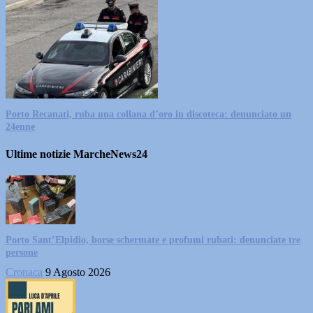
Porto Recanati, ruba una collana d’oro in discoteca: denunciato un
24enne
Ultime notizie MarcheNews24
Porto Sant’Elpidio, borse schermate e profumi rubati: denunciate tre
persone
Cronaca
9 Agosto 2026