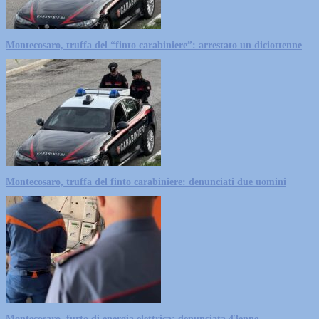
Montecosaro, truffa del “finto carabiniere”: arrestato un diciottenne
Montecosaro, truffa del finto carabiniere: denunciati due uomini
Montecosaro, furto di energia elettrica: denunciata 43enne