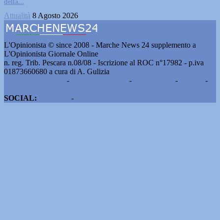
della...
Attualità
8 Agosto 2026
L'Opinionista © since 2008 - Marche News 24 supplemento a
L'Opinionista Giornale Online
n. reg. Trib. Pescara n.08/08 - Iscrizione al ROC n°17982 - p.iva
01873660680 a cura di A. Gulizia
Pubblicità e contatti
-
Notizie del giorno
-
Informazioni
-
Privacy
-
Cookie
SOCIAL:
Facebook
-
X