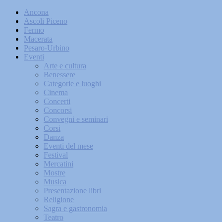
Ancona
Ascoli Piceno
Fermo
Macerata
Pesaro-Urbino
Eventi
Arte e cultura
Benessere
Categorie e luoghi
Cinema
Concerti
Concorsi
Convegni e seminari
Corsi
Danza
Eventi del mese
Festival
Mercatini
Mostre
Musica
Presentazione libri
Religione
Sagra e gastronomia
Teatro