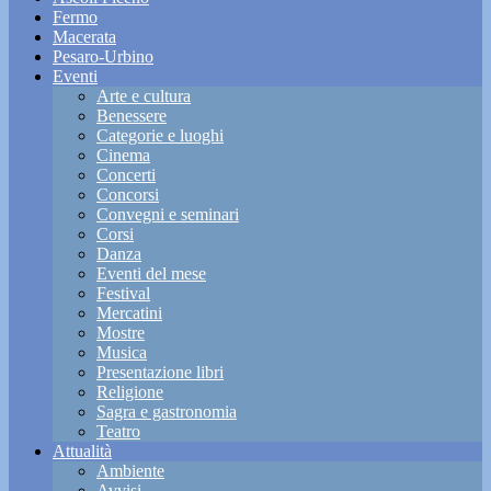
Fermo
Macerata
Pesaro-Urbino
Eventi
Arte e cultura
Benessere
Categorie e luoghi
Cinema
Concerti
Concorsi
Convegni e seminari
Corsi
Danza
Eventi del mese
Festival
Mercatini
Mostre
Musica
Presentazione libri
Religione
Sagra e gastronomia
Teatro
Attualità
Ambiente
Avvisi