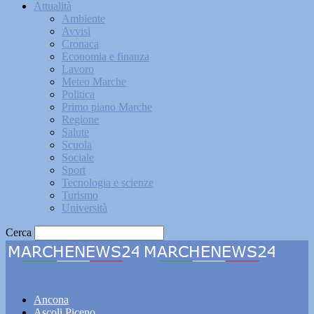
Attualità
Ambiente
Avvisi
Cronaca
Economia e finanza
Lavoro
Meteo Marche
Politica
Primo piano Marche
Regione
Salute
Scuola
Sociale
Sport
Tecnologia e scienze
Turismo
Università
Cerca
Marchenews24
Ancona
Ascoli Piceno