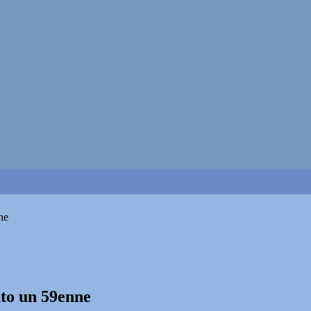
ne
ato un 59enne