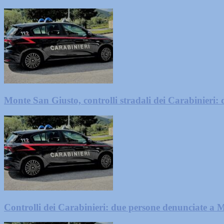
Monte San Giusto, controlli stradali dei Carabinieri:
Controlli dei Carabinieri: due persone denunciate a