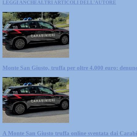
LEGGI ANCHE
ALTRI ARTICOLI DELL'AUTORE
Monte San Giusto, truffa per oltre 4.000 euro: denun
A Monte San Giusto truffa online sventata dai Carabi