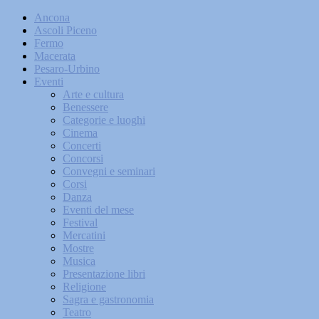
Ancona
Ascoli Piceno
Fermo
Macerata
Pesaro-Urbino
Eventi
Arte e cultura
Benessere
Categorie e luoghi
Cinema
Concerti
Concorsi
Convegni e seminari
Corsi
Danza
Eventi del mese
Festival
Mercatini
Mostre
Musica
Presentazione libri
Religione
Sagra e gastronomia
Teatro