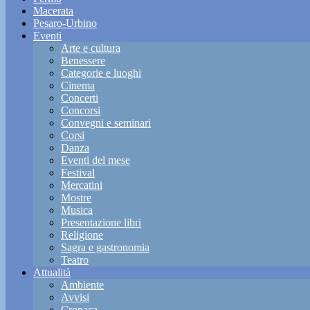
Macerata
Pesaro-Urbino
Eventi
Arte e cultura
Benessere
Categorie e luoghi
Cinema
Concerti
Concorsi
Convegni e seminari
Corsi
Danza
Eventi del mese
Festival
Mercatini
Mostre
Musica
Presentazione libri
Religione
Sagra e gastronomia
Teatro
Attualità
Ambiente
Avvisi
Cronaca