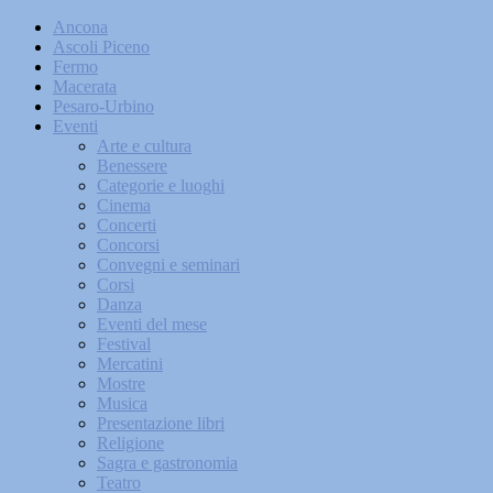
Ancona
Ascoli Piceno
Fermo
Macerata
Pesaro-Urbino
Eventi
Arte e cultura
Benessere
Categorie e luoghi
Cinema
Concerti
Concorsi
Convegni e seminari
Corsi
Danza
Eventi del mese
Festival
Mercatini
Mostre
Musica
Presentazione libri
Religione
Sagra e gastronomia
Teatro