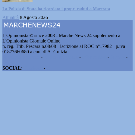
La Polizia di Stato ha ricordato i propri caduti a Macerata
Attualità
8 Agosto 2026
L'Opinionista © since 2008 - Marche News 24 supplemento a
L'Opinionista Giornale Online
n. reg. Trib. Pescara n.08/08 - Iscrizione al ROC n°17982 - p.iva
01873660680 a cura di A. Gulizia
Pubblicità e contatti
-
Notizie del giorno
-
Informazioni
-
Privacy
-
Cookie
SOCIAL:
Facebook
-
X