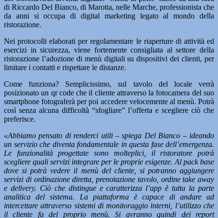
di Riccardo Del Bianco, di Marotta, nelle Marche, professionista che
da anni si occupa di digital marketing legato al mondo della
ristorazione.
Nei protocolli elaborati per regolamentare le riaperture di attività ed
esercizi in sicurezza, viene fortemente consigliata al settore della
ristorazione l’adozione di menù digitali su dispositivi dei clienti, per
limitare i contatti e rispettare le distanze.
Come funziona? Semplicissimo, sul tavolo del locale verrà
posizionato un qr code che il cliente attraverso la fotocamera del suo
smartphone fotograferà per poi accedere velocemente al menù. Potrà
così senza alcuna difficoltà “sfogliare” l’offerta e scegliere ciò che
preferisce.
«Abbiamo pensato di renderci utili – spiega Del Bianco – ideando
un servizio che diventa fondamentale in questa fase dell’emergenza.
Le funzionalità progettate sono molteplici, il ristoratore potrà
scegliere quali servizi integrare per le proprie esigenze. Al pack base
dove si potrà vedere il menù del cliente, si potranno aggiungere
servizi di ordinazione diretta, prenotazione tavolo, ordine take away
e delivery. Ciò che distingue e caratterizza l’app è tutta la parte
analitica del sistema. La piattaforma è capace di andare ad
intercettare attraverso sistemi di monitoraggio interni, l’utilizzo che
il cliente fa del proprio menù. Si avranno quindi dei report