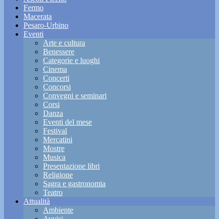
Fermo
Macerata
Pesaro-Urbino
Eventi
Arte e cultura
Benessere
Categorie e luoghi
Cinema
Concerti
Concorsi
Convegni e seminari
Corsi
Danza
Eventi del mese
Festival
Mercatini
Mostre
Musica
Presentazione libri
Religione
Sagra e gastronomia
Teatro
Attualità
Ambiente
Avvisi