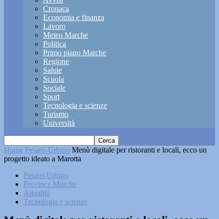
Cronaca
Economia e finanza
Lavoro
Meteo Marche
Politica
Primo piano Marche
Regione
Salute
Scuola
Sociale
Sport
Tecnologia e scienze
Turismo
Università
Home
Pesaro-Urbino
Menù digitale per ristoranti e locali, ecco un
progetto ideato a Marotta
Pesaro-Urbino
Province Marche
Attualità
Tecnologia e scienze