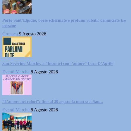
Porto Sant’Elpidio, borse schermate e profumi rubati: denunciate tre
persone
Cronaca
9 Agosto 2026
San Severino Marche, a “Incontri con l’autore” Luca D’Aprile
Eventi Marche
8 Agosto 2026
“L’amore nei colori”: fino al 30 agosto la mostra a San...
Eventi Marche
8 Agosto 2026