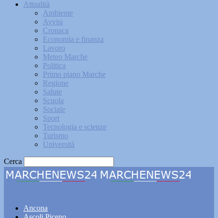
Attualità
Ambiente
Avvisi
Cronaca
Economia e finanza
Lavoro
Meteo Marche
Politica
Primo piano Marche
Regione
Salute
Scuola
Sociale
Sport
Tecnologia e scienze
Turismo
Università
Cerca
Marchenews24
Ancona
Ascoli Piceno