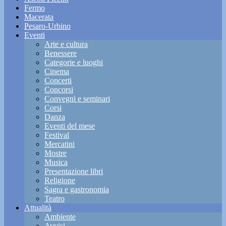
Fermo
Macerata
Pesaro-Urbino
Eventi
Arte e cultura
Benessere
Categorie e luoghi
Cinema
Concerti
Concorsi
Convegni e seminari
Corsi
Danza
Eventi del mese
Festival
Mercatini
Mostre
Musica
Presentazione libri
Religione
Sagra e gastronomia
Teatro
Attualità
Ambiente
Avvisi