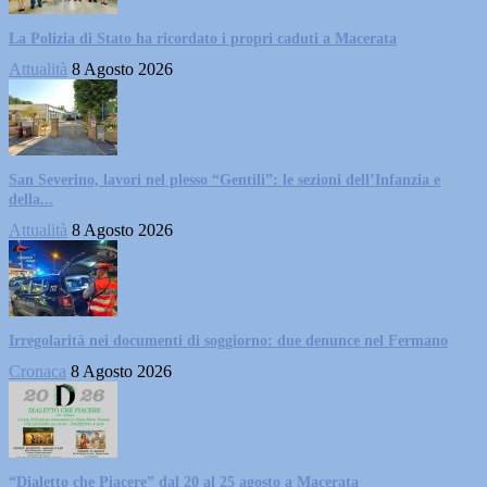
La Polizia di Stato ha ricordato i propri caduti a Macerata
Attualità
8 Agosto 2026
San Severino, lavori nel plesso “Gentili”: le sezioni dell’Infanzia e
della...
Attualità
8 Agosto 2026
Irregolarità nei documenti di soggiorno: due denunce nel Fermano
Cronaca
8 Agosto 2026
“Dialetto che Piacere” dal 20 al 25 agosto a Macerata